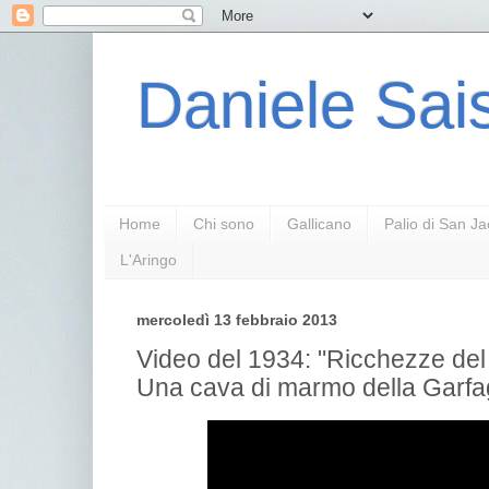
Daniele Sais
Home
Chi sono
Gallicano
Palio di San J
L'Aringo
mercoledì 13 febbraio 2013
Video del 1934: "Ricchezze del 
Una cava di marmo della Garf