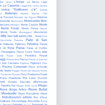
L'Aringo
Iuc
La Barca
Lago
Jeep
Le Capanne
lo
Leggende
Linea Gotica
 civica "Gallicano c'è"
Lucca
Maltempo
na
Maraini
Marche Trail
a Toscana
Matanna
Marmitte dei Giganti
Misericordia
Mod.
nestrella
Minucciano
Monte
lazzana
Monte Castore
Mologno
Monte Forato
Monte Penna
Monte
Monte Tondo
Monumento
Monteggiori
Mtb
Non tutti sanno che...
Nona
Omo
Palio di San
Orecchiella
Palestra
o
Palodina
Pallavolo
Palleroso
Panda
Pania
e le Rose
Pania di Corfino
i
Pasquigliora
Passo Croce
Passo della
cia
Pendolina
Perpoli
Passo Sella
aggi
Piazza
Petrosciana
Piazza al Serchio
di San Cassiano
Piglionico
Piglione
Pisa
Piscina Comunale
o
Pizzo d'Uccello
lle Saette
Poggio
Ponte del Diavolo
Ponte
Pozzi
Pradarena
Prade
Pontecosi
Porraie
Pro Loco
Prana
Pratofiorito
Procinto
ammi
Puntato
Raccolta differenziata
Rifugio
Palodina
Rai
Rifugio Nello Conti
Rione Bufali
Rione Borgo Antico
 Monticello
Rione Roccaforte
Rione
Ristrutturazioni edilizie
a
Roc d'Azur
allicano
Roccandagia
Rocchette
Roma
Sabatini
Salviamo le
Rovaio
io
Sagro