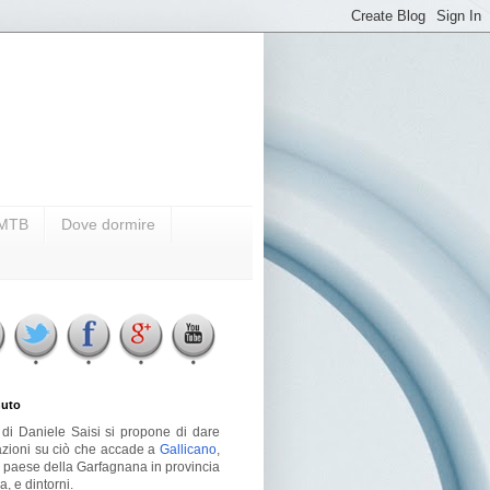
i MTB
Dove dormire
uto
g di Daniele Saisi si propone di dare
azioni su ciò che accade a
Gallicano
,
o paese della Garfagnana in provincia
a, e dintorni.