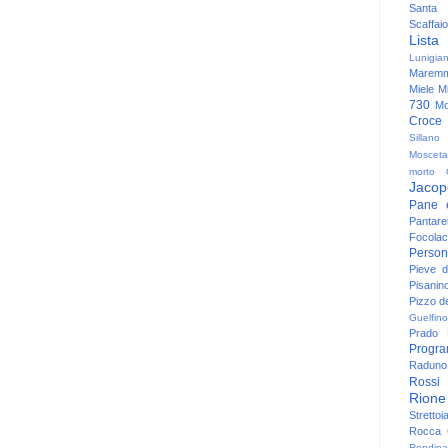
Santa
Scaffaio
Lista
Lunigia
Maremm
Miele
Mi
730
Mo
Croce
Sillano
Mosceta
morto
Jacop
Pane 
Pantare
Focolac
Person
Pieve 
Pisanin
Pizzo de
Guelfino
Prado
Progr
Raduno 
Rossi
Rione
Strettoi
Rocca G
Rondina