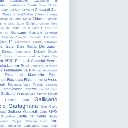
gna
Castelnuovo
Castiglione di
nana
Cavalbianco
Cavallo
Cencio
Cave
Chiesa di San
Chiesa di San Giovanni
o
Chiesa di Sant'Andrea
Chiesa di Santa
Chieva
hiesa di Santa Maria
Ciaspole
rismo
Cimitero
Cima Tauffi
Cinque Terre
Comodato
Col di Favilla
Col di Luco
e di Gallicano
Contrario
Contributi
Corchia
Coronato
Costanza
Coreglia
ovid-19
criptovalute
Cusna
Cutigliano
le Saisi
Detrazioni
Della Robbia
Dialetto
Dolomiti
Doppio
Doganaccia
o
Ducato Estense
e-fattura
Eglio
Elba
ni
EPIC
Eventi
Eremo di Calomini
ifestazioni
Excel
Fabbriche di Vallico
Ferdinando Saisi
ok
Ferrata degli Artisti
Festa sul Monticello
Feste
Fisco
nesi
Fiaccolata
Fiattone
Fiocca
uti
Focaccia Leva
Fogliaio
Folgorito
Fornovolasco
Fortezze
e
Foto del mese
 Gallicano
Francigena
Funghi
Freddone
Gallicano
Gaia
Gabberi
zie
Garfagnana
Geo
Giovo
GPS
Giuliano Guazzelli
talia
Gogli
Grotta del Vento
Grondilice
Grotte
Imu
otondo
Gruppo Valanga
Hero
Inps
Indovinelli Gallicanesi
Isola
tore