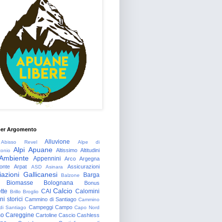
per Argomento
Alluvione
Abisso Revel
Alpe di
Alpi Apuane
Altissimo
Altitudini
tonio
Ambiente
Appennini
Arco
Argegna
onte
Arpat
Assicurazioni
ASD
Asinara
azioni Gallicanesi
Barga
Balzone
Biomasse
Bolognana
Bonus
Calcio
tte
CAI
Calomini
Brillo
Broglio
i storici
Cammino di Santiago
Cammino
Campeggi
Campo
 di Santiago
Capo Nord
so
Careggine
Cartoline
Cascio
Cashless