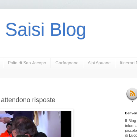
 Saisi Blog
Palio di San Jacopo
Garfagnana
Alpi Apuane
Itinerar
i attendono risposte
Benven
Il Blo
inform
piccol
di Lucc