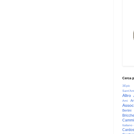
Cerca 
3Epic
Sant'An
Altro
Ar
Arni
Associ
Bertini
Bricche
Cammin
Italiano
Cardo