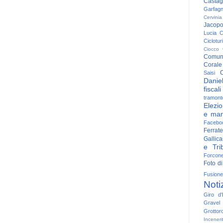
Casta
Garfag
Cervinia
Jacop
Lucia
C
Ciclotu
Ciocco
Comun
Corale
C
Saisi
Danie
fiscali
tramont
Elezio
e man
Facebo
Ferrate
Gallica
e Trib
Forcon
Foto di
Fusione
Noti
Giro d'I
Gravel
Grottor
Inceneri