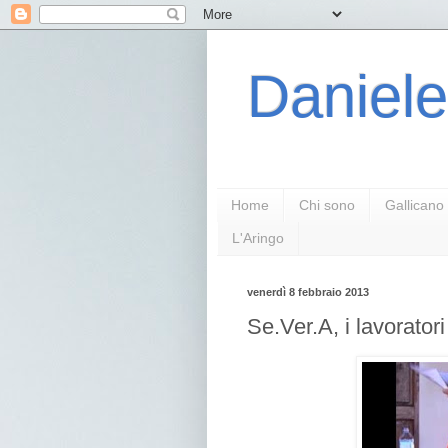
Daniele
Home
Chi sono
Gallicano
L'Aringo
venerdì 8 febbraio 2013
Se.Ver.A, i lavorator