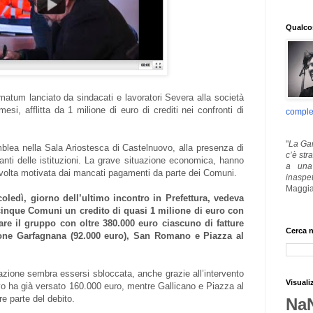
Qualcos
imatum lanciato da sindacati e lavoratori Severa alla società
esi, afflitta da 1 milione di euro di crediti nei confronti di
comple
"
La Gar
emblea nella Sala Ariostesca di Castelnuovo, alla presenza di
c’è str
tanti delle istituzioni. La grave situazione economica, hanno
a una 
 volta motivata dai mancati pagamenti da parte dei Comuni.
inaspe
Maggia
oledì, giorno dell’ultimo incontro in Prefettura, vedeva
 cinque Comuni un credito di quasi 1 milione di euro con
re il gruppo con oltre 380.000 euro ciascuno di fatture
Cerca n
ione Garfagnana (92.000 euro), San Romano e Piazza al
uazione sembra essersi sbloccata, anche grazie all’intervento
Visuali
vo ha già versato 160.000 euro, mentre Gallicano e Piazza al
e parte del debito.
Na