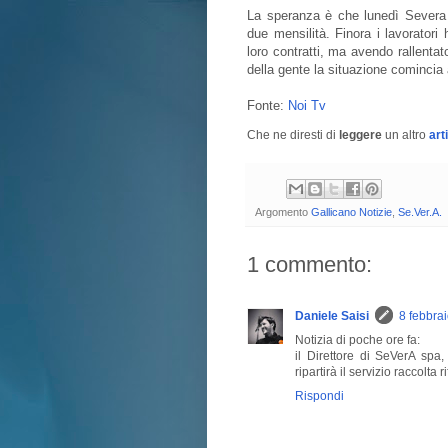
La speranza è che lunedì Severa 
due mensilità. Finora i lavoratori
loro contratti, ma avendo rallentato
della gente la situazione comincia 
Fonte:
Noi Tv
Che ne diresti di
leggere
un altro
art
Argomento
Gallicano Notizie
,
Se.Ver.A.
1 commento:
Daniele Saisi
8 febbra
Notizia di poche ore fa:
il Direttore di SeVerA sp
ripartirà il servizio raccolta rif
Rispondi