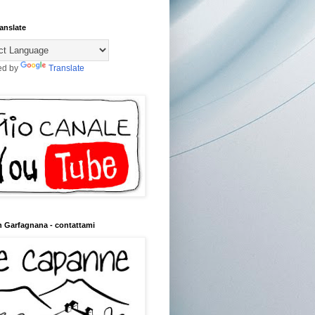
anslate
ed by
Translate
n Garfagnana - contattami