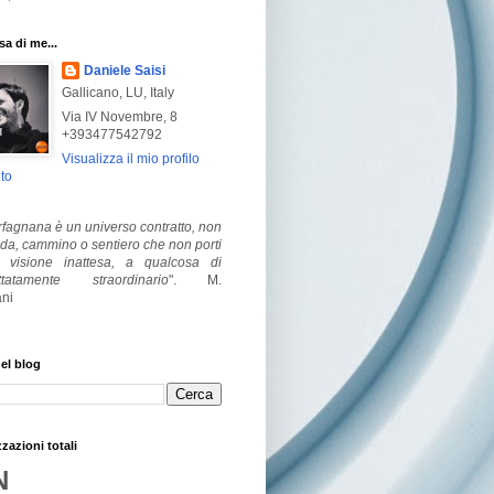
a di me...
Daniele Saisi
Gallicano, LU, Italy
Via IV Novembre, 8
+393477542792
Visualizza il mio profilo
to
fagnana è un universo contratto, non
ada, cammino o sentiero che non porti
visione inattesa, a qualcosa di
ttatamente straordinario
".
M.
ni
el blog
zzazioni totali
N