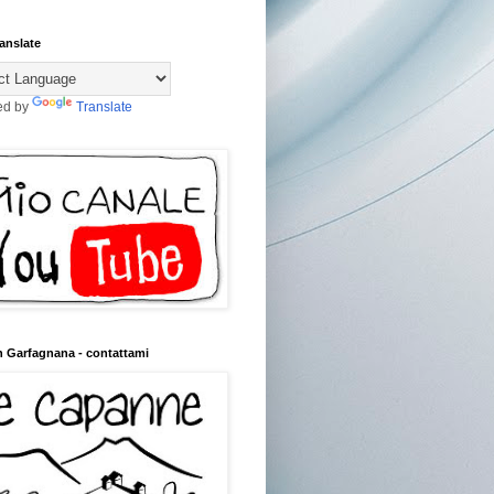
anslate
ed by
Translate
n Garfagnana - contattami