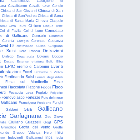
gna
Castelnuovo
Castiglione di
nana
Cavalbianco
Cavallo
Cencio
Cave
Chiesa di San
Chiesa di San Giovanni
o
Chiesa di Sant'Andrea
Chiesa di Santa
Chieva
hiesa di Santa Maria
Ciaspole
rismo
Cimitero
Cima Tauffi
Cinque Terre
Comodato
Col di Favilla
Col di Luco
e di Gallicano
Contrario
Contributi
Corchia
Coronato
Costanza
Coreglia
ovid-19
criptovalute
Cusna
Cutigliano
le Saisi
Detrazioni
Della Robbia
Dialetto
Dolomiti
Doppio
Doganaccia
o
Ducato Estense
e-fattura
Eglio
Elba
ni
EPIC
Eventi
Eremo di Calomini
ifestazioni
Excel
Fabbriche di Vallico
Ferdinando Saisi
ok
Ferrata degli Artisti
Festa sul Monticello
Feste
Fisco
nesi
Fiaccolata
Fiattone
Fiocca
uti
Focaccia Leva
Fogliaio
Folgorito
Fornovolasco
Fortezze
e
Foto del mese
 Gallicano
Francigena
Funghi
Freddone
Gallicano
Gaia
Gabberi
zie
Garfagnana
Geo
Giovo
GPS
Giuliano Guazzelli
talia
Gogli
Grotta del Vento
Grondilice
Grotte
Imu
otondo
Gruppo Valanga
Hero
Inps
Indovinelli Gallicanesi
Isola
tore