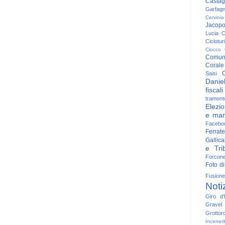
Casta
Garfag
Cervinia
Jacop
Lucia
C
Ciclotu
Ciocco
Comun
Corale
C
Saisi
Danie
fiscali
tramont
Elezio
e man
Facebo
Ferrate
Gallica
e Trib
Forcon
Foto di
Fusione
Noti
Giro d'I
Gravel
Grottor
Inceneri