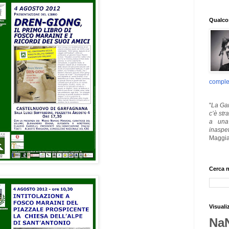
Qualcos
comple
"
La Gar
c’è str
a una 
inaspe
Maggia
Cerca n
Visuali
Na