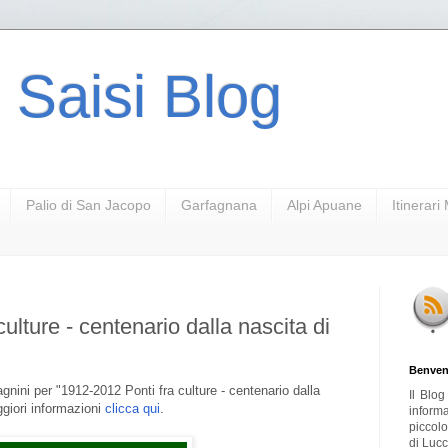
 Saisi Blog
Palio di San Jacopo
Garfagnana
Alpi Apuane
Itinerar
ulture - centenario dalla nascita di
Benven
agnini per "1912-2012 Ponti fra culture - centenario dalla
Il Blo
giori informazioni
clicca qui
.
inform
piccol
di Lucc