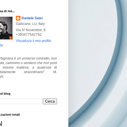
a di me...
Daniele Saisi
Gallicano, LU, Italy
Via IV Novembre, 8
+393477542792
Visualizza il mio profilo
to
fagnana è un universo contratto, non
ada, cammino o sentiero che non porti
visione inattesa, a qualcosa di
ttatamente straordinario
".
M.
ni
el blog
zzazioni totali
N