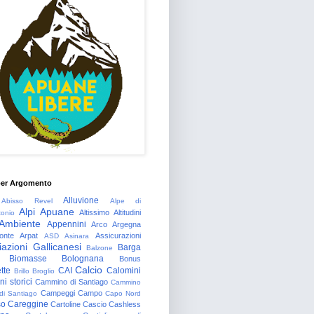
per Argomento
Alluvione
Abisso Revel
Alpe di
Alpi Apuane
Altissimo
Altitudini
tonio
Ambiente
Appennini
Arco
Argegna
onte
Arpat
Assicurazioni
ASD
Asinara
azioni Gallicanesi
Barga
Balzone
Biomasse
Bolognana
Bonus
Calcio
tte
CAI
Calomini
Brillo
Broglio
i storici
Cammino di Santiago
Cammino
Campeggi
Campo
 di Santiago
Capo Nord
so
Careggine
Cartoline
Cascio
Cashless