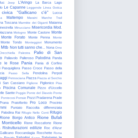
L'Aringo
Iuc
La Barca
Lago
Jeep
Le Capanne
lo
Leggende
Linea Gotica
 civica "Gallicano c'è"
Lucca
Maltempo
na
Maraini
Marche Trail
a Toscana
Matanna
Marmitte dei Giganti
Misericordia
Mod.
nestrella
Minucciano
Monte
lazzana
Monte Castore
Mologno
Monte Forato
Monte Penna
Monte
Monte Tondo
Monumento
Monteggiori
Mtb
Non tutti sanno che...
Nona
Omo
Palio di San
Orecchiella
Palestra
o
Palodina
Pallavolo
Palleroso
Panda
Pania
e le Rose
Pania di Corfino
i
Pasquigliora
Passo Croce
Passo della
cia
Pendolina
Perpoli
Passo Sella
aggi
Piazza
Petrosciana
Piazza al Serchio
di San Cassiano
Piglionico
Piglione
Pisa
Piscina Comunale
o
Pizzo d'Uccello
lle Saette
Poggio
Ponte del Diavolo
Ponte
Pozzi
Pradarena
Prade
Pontecosi
Porraie
Pro Loco
Prana
Pratofiorito
Procinto
ammi
Puntato
Raccolta differenziata
Rifugio
Palodina
Rai
Rifugio Nello Conti
Rione Bufali
Rione Borgo Antico
 Monticello
Rione Roccaforte
Rione
Ristrutturazioni edilizie
a
Roc d'Azur
allicano
Roccandagia
Rocchette
Roma
Sabatini
Salviamo le
Rovaio
io
Sagro