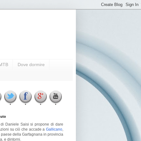
i MTB
Dove dormire
uto
g di Daniele Saisi si propone di dare
azioni su ciò che accade a
Gallicano
,
o paese della Garfagnana in provincia
a, e dintorni.