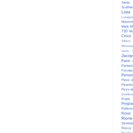
Santa
Scaffaio
Lista
Lunigia
Maremm
Miele
Mi
730
Mo
Croce
Sillano
Mosceta
morto
Jacop
Pane 
Pantare
Focolac
Person
Pieve 
Pisanin
Pizzo de
Guelfino
Prado
Progr
Raduno 
Rossi
Rione
Strettoi
Rocca G
Rondina