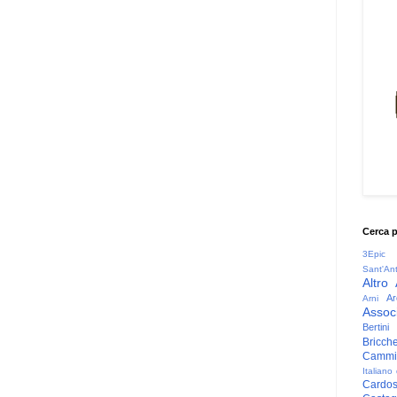
Cerca 
3Epic
Sant'An
Altro
Ar
Arni
Associ
Bertini
Bricche
Cammin
Italiano
Cardo