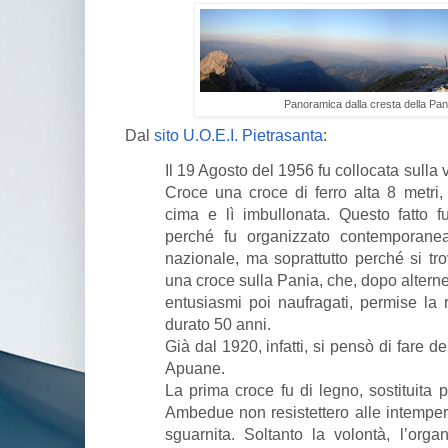
Panoramica dalla cresta della Pa
Dal
sito U.O.E.I. Pietrasanta
:
Il 19 Agosto del 1956 fu collocata sulla
Croce una croce di ferro alta 8 metri, 
cima e lì imbullonata. Questo fatto f
perché fu organizzato contemporan
nazionale, ma soprattutto perché si tro
una croce sulla Pania, che, dopo altern
entusiasmi poi naufragati, permise la
durato 50 anni.
Già dal 1920, infatti, si pensò di fare de
Apuane.
La prima croce fu di legno, sostituita 
Ambedue non resistettero alle intemperi
sguarnita. Soltanto la volontà, l’orga