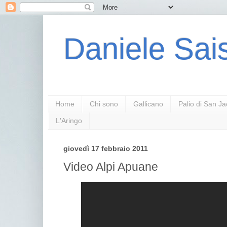
Daniele Sais
Home
Chi sono
Gallicano
Palio di San J
L'Aringo
giovedì 17 febbraio 2011
Video Alpi Apuane