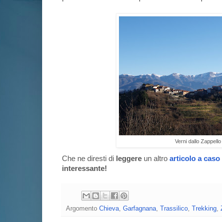
Verni dallo Zappello
Che ne diresti di
leggere
un altro
articolo a caso
interessante!
Argomento
Chieva
,
Garfagnana
,
Trassilico
,
Trekking
,