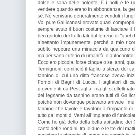
dolce e sana delle polente. E i polli e le 
vendere quando erano in abbondanza, la gen
sé. Né venivano generalmente venduti i funghi 
Voi pure Gallicanesi eravate quasi comproprie
sempre avuto il buon costume di lasciare il l
ben goduto dei frutti dati dal terreno di “quel 
altrettanto impunemente, perché a mio ric
subìto neppure una minaccia da qualcuno di 
ma per sano criterio di umanità, o autocontrollo
Ecco ero piccola, forse cinque o sei anni, qua
Termignoni, cominciò il taglio a sterzo dei ca
tannino di cui una ditta francese aveva iniz
Fornoli di Bagni di Lucca. I tagliatori di 
provenienti da Pescaglia, ma gli scollettinat
del legname da tannino erano tutti di Galli
poiché non dovunque potevano arrivare i muli
tannino che tavole e tavoloni all’impianto di 
tutto dai monti di Verni all’impianto di funico
Come ho già detto della bella abitudine dei Ga
canto delle rondini, tra le due e le tre del ma