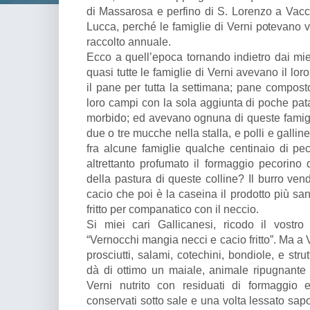
di Massarosa e perfino di S. Lorenzo a Vaccol
Lucca, perché le famiglie di Verni potevano 
raccolto annuale.
Ecco a quell’epoca tornando indietro dai mie
quasi tutte le famiglie di Verni avevano il l
il pane per tutta la settimana; pane composto
loro campi con la sola aggiunta di poche pat
morbido; ed avevano ognuna di queste famigli
due o tre mucche nella stalla, e polli e gallin
fra alcune famiglie qualche centinaio di pec
altrettanto profumato il formaggio pecorino d
della pastura di queste colline? Il burro vend
cacio che poi è la caseina il prodotto più sa
fritto per companatico con il neccio.
Si miei cari Gallicanesi, ricodo il vostro
“Vernocchi mangia necci e cacio fritto”. Ma a
prosciutti, salami, cotechini, bondiole, e str
dà di ottimo un maiale, animale ripugnante
Verni nutrito con residuati di formaggio 
conservati sotto sale e una volta lessato sap