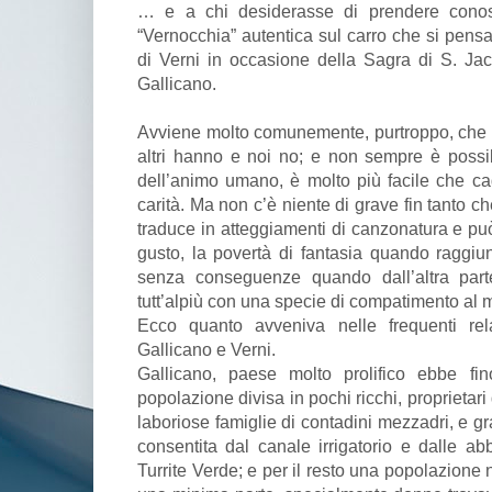
… e a chi desiderasse di prendere conosc
“Vernocchia” autentica sul carro che si pens
di Verni in occasione della Sagra di S. Jaco
Gallicano.
Avviene molto comunemente, purtroppo, che si
altri hanno e noi no; e non sempre è possibi
dell’animo umano, è molto più facile che cad
carità. Ma non c’è niente di grave fin tanto c
traduce in atteggiamenti di canzonatura e può
gusto, la povertà di fantasia quando raggi
senza conseguenze quando dall’altra part
tutt’alpiù con una specie di compatimento al 
Ecco quanto avveniva nelle frequenti rela
Gallicano e Verni.
Gallicano, paese molto prolifico ebbe fi
popolazione divisa in pochi ricchi, proprietari
laboriose famiglie di contadini mezzadri, e gra
consentita dal canale irrigatorio e dalle ab
Turrite Verde; e per il resto una popolazione 