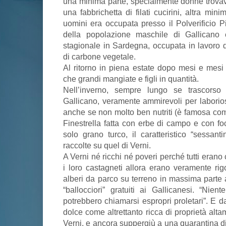
una minima parte, specialmente donne trov
una fabbrichetta di filati cucirini, altra mi
uomini era occupata presso il Polverificio P
della popolazione maschile di Gallicano e
stagionale in Sardegna, occupata in lavoro di
di carbone vegetale.
Al ritorno in piena estate dopo mesi e mesi 
che grandi mangiate e figli in quantità.
Nell’inverno, sempre lungo se trascorso 
Gallicano, veramente ammirevoli per laboriosi
anche se non molto ben nutriti (è famosa com
Finestrella fatta con erbe di campo e con fo
solo grano turco, il caratteristico “sessant
raccolte su quel di Verni.
A Verni né ricchi né poveri perché tutti erano
i loro castagneti allora erano veramente ri
alberi da parco su terreno in massima part
“ballocciori” gratuiti ai Gallicanesi. “Nien
potrebbero chiamarsi espropri proletari”. E 
dolce come altrettanto ricca di proprietà altam
Verni, e ancora suppergiù a una quarantina di 