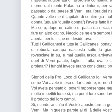
massimo la giornata di lavoro era compiuta, e 
ritorno dal monte Paladina o dintorni, per s
passaggio dal paese di Verni; era l’ora del nec
Quante volte me è capitato di sentire già inol
donna (uguale “quella donna”) l’avete fatto il 
Ma cero, dopo un catino di pasta da necci, 
fare un altro catino. Neccio ce ne era sempre
aperta, per tutti che ne desiderava.
Tutti I Gallicanesi e tutte le Gallicanesi po
di robusta canapa nascosta sotto la gi
rovesciate in su, e mai quella tasca arrivav
quel di Verni patate, faglioli, frutta, uva e
proletari? I funghi invece erano considerati pr
Signori della Pro_Loco di Gallicano io i Verno
come Voi avete inteso di far credere, io non l
Voi avete pensato di poterli rappresentare nepp
molto impettiti forse sì, ma per il loro sano la
il prodotto dei loro campi.
Sì, ricordo anch’io il Vostro apostrofare la g
Verni! Ma in queste parole al di là delle Vost