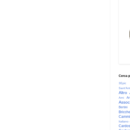
Cerca 
3Epic
Sant'An
Altro
Ar
Arni
Associ
Bertini
Bricche
Cammin
Italiano
Cardo