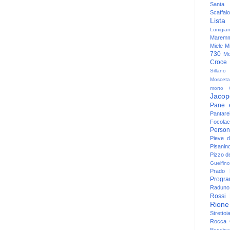
Santa
Scaffaio
Lista
Lunigia
Maremm
Miele
Mi
730
Mo
Croce
Sillano
Mosceta
morto
Jacop
Pane 
Pantare
Focolac
Person
Pieve 
Pisanin
Pizzo de
Guelfino
Prado
Progr
Raduno 
Rossi
Rione
Strettoi
Rocca G
Rondina