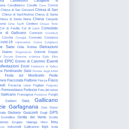
gna
Castelnuovo
Castiglione di
nana
Cavalbianco
Cavallo
Cencio
Cave
Chiesa di San
Chiesa di San Giovanni
o
Chiesa di Sant'Andrea
Chiesa di Santa
Chieva
hiesa di Santa Maria
Ciaspole
rismo
Cimitero
Cima Tauffi
Cinque Terre
Comodato
Col di Favilla
Col di Luco
e di Gallicano
Contrario
Contributi
Corchia
Coronato
Costanza
Coreglia
ovid-19
criptovalute
Cusna
Cutigliano
le Saisi
Detrazioni
Della Robbia
Dialetto
Dolomiti
Doppio
Doganaccia
o
Ducato Estense
e-fattura
Eglio
Elba
ni
EPIC
Eventi
Eremo di Calomini
ifestazioni
Excel
Fabbriche di Vallico
Ferdinando Saisi
ok
Ferrata degli Artisti
Festa sul Monticello
Feste
Fisco
nesi
Fiaccolata
Fiattone
Fiocca
uti
Focaccia Leva
Fogliaio
Folgorito
Fornovolasco
Fortezze
e
Foto del mese
 Gallicano
Francigena
Funghi
Freddone
Gallicano
Gaia
Gabberi
zie
Garfagnana
Geo
Giovo
GPS
Giuliano Guazzelli
talia
Gogli
Grotta del Vento
Grondilice
Grotte
Imu
otondo
Gruppo Valanga
Hero
Inps
Indovinelli Gallicanesi
Isola
tore