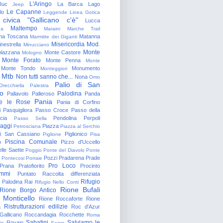
L'Aringo
Iuc
La Barca
Lago
Jeep
Le Capanne
lo
Leggende
Linea Gotica
 civica "Gallicano c'è"
Lucca
Maltempo
na
Maraini
Marche Trail
a Toscana
Matanna
Marmitte dei Giganti
Misericordia
Mod.
nestrella
Minucciano
Monte
lazzana
Monte Castore
Mologno
Monte Forato
Monte Penna
Monte
Monte Tondo
Monumento
Monteggiori
Mtb
Non tutti sanno che...
Nona
Omo
Palio di San
Orecchiella
Palestra
o
Palodina
Pallavolo
Palleroso
Panda
Pania
e le Rose
Pania di Corfino
i
Pasquigliora
Passo Croce
Passo della
cia
Pendolina
Perpoli
Passo Sella
aggi
Piazza
Petrosciana
Piazza al Serchio
di San Cassiano
Piglionico
Piglione
Pisa
Piscina Comunale
o
Pizzo d'Uccello
lle Saette
Poggio
Ponte del Diavolo
Ponte
Pozzi
Pradarena
Prade
Pontecosi
Porraie
Pro Loco
Prana
Pratofiorito
Procinto
ammi
Puntato
Raccolta differenziata
Rifugio
Palodina
Rai
Rifugio Nello Conti
Rione Bufali
Rione Borgo Antico
 Monticello
Rione Roccaforte
Rione
Ristrutturazioni edilizie
a
Roc d'Azur
allicano
Roccandagia
Rocchette
Roma
Sabatini
Salviamo le
Rovaio
io
Sagro