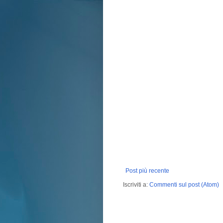
Post più recente
Iscriviti a:
Commenti sul post (Atom)