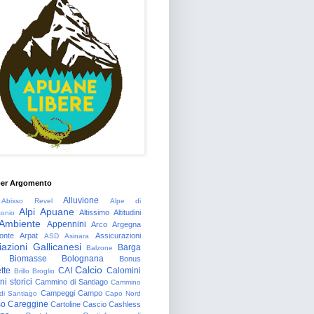
per Argomento
Alluvione
Abisso Revel
Alpe di
Alpi Apuane
Altissimo
Altitudini
tonio
Ambiente
Appennini
Arco
Argegna
onte
Arpat
Assicurazioni
ASD
Asinara
azioni Gallicanesi
Barga
Balzone
Biomasse
Bolognana
Bonus
Calcio
tte
CAI
Calomini
Brillo
Broglio
i storici
Cammino di Santiago
Cammino
Campeggi
Campo
 di Santiago
Capo Nord
so
Careggine
Cartoline
Cascio
Cashless