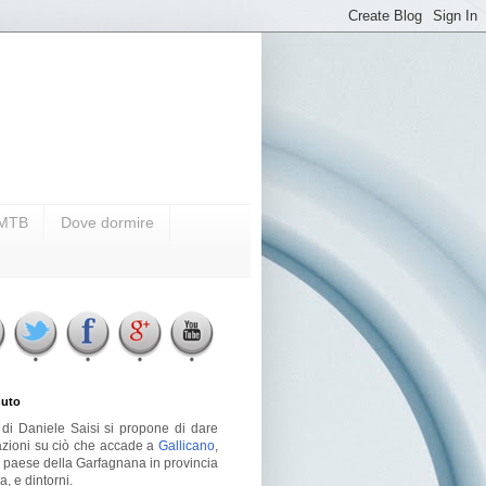
i MTB
Dove dormire
uto
g di Daniele Saisi si propone di dare
azioni su ciò che accade a
Gallicano
,
o paese della Garfagnana in provincia
a, e dintorni.