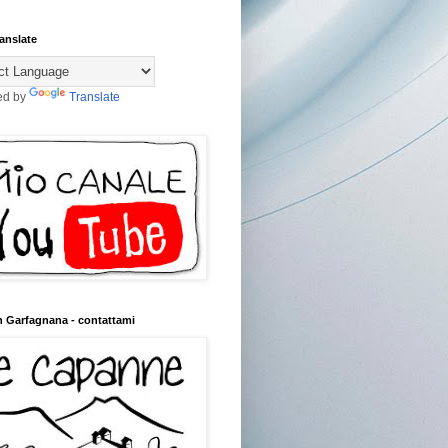
anslate
ed by
Translate
n Garfagnana - contattami