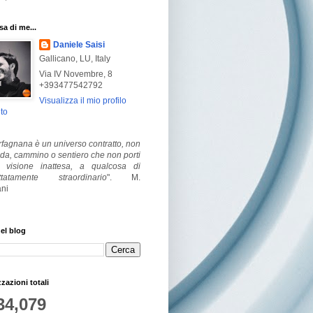
a di me...
Daniele Saisi
Gallicano, LU, Italy
Via IV Novembre, 8
+393477542792
Visualizza il mio profilo
to
fagnana è un universo contratto, non
ada, cammino o sentiero che non porti
visione inattesa, a qualcosa di
ttatamente straordinario
".
M.
ni
el blog
zzazioni totali
34,079