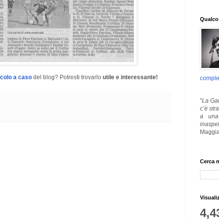
Qualcos
icolo a caso
del blog? Potresti trovarlo
utile e interessante!
comple
"
La Gar
c’è str
a una 
inaspe
Maggia
Cerca n
Visuali
4,4