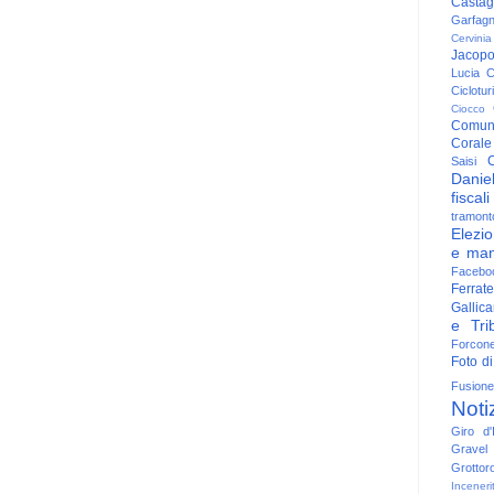
Casta
Garfag
Cervinia
Jacop
Lucia
C
Ciclotu
Ciocco
Comun
Corale
C
Saisi
Danie
fiscali
tramont
Elezio
e man
Facebo
Ferrate
Gallica
e Trib
Forcon
Foto di
Fusione
Noti
Giro d'I
Gravel
Grottor
Inceneri