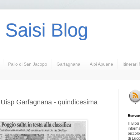
 Saisi Blog
Palio di San Jacopo
Garfagnana
Alpi Apuane
Itinerar
Uisp Garfagnana - quindicesima
Benven
Il Blo
inform
piccol
di Lucc