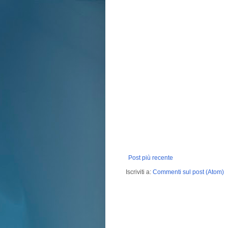
Post più recente
Iscriviti a:
Commenti sul post (Atom)