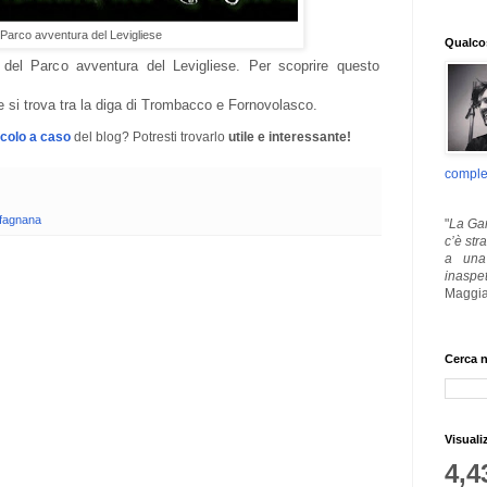
Parco avventura del Levigliese
Qualcos
 del Parco avventura del Levigliese. Per scoprire questo
e si trova tra la diga di Trombacco e Fornovolasco.
icolo a caso
del blog? Potresti trovarlo
utile e interessante!
comple
fagnana
"
La Gar
c’è str
a una 
inaspe
Maggia
Cerca n
Visuali
4,4