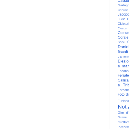
Casta
Garfag
Cervinia
Jacop
Lucia
C
Ciclotu
Ciocco
Comun
Corale
C
Saisi
Danie
fiscali
tramont
Elezio
e man
Facebo
Ferrate
Gallica
e Trib
Forcon
Foto di
Fusione
Noti
Giro d'I
Gravel
Grottor
Inceneri