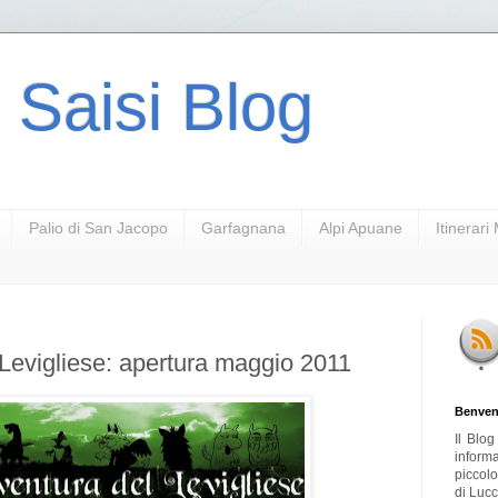
 Saisi Blog
Palio di San Jacopo
Garfagnana
Alpi Apuane
Itinerar
Levigliese: apertura maggio 2011
Benven
Il Blo
inform
piccol
di Lucc