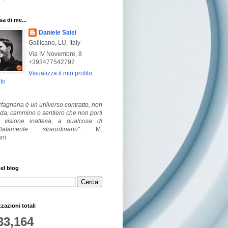
a di me...
Daniele Saisi
Gallicano, LU, Italy
Via IV Novembre, 8
+393477542792
Visualizza il mio profilo
to
fagnana è un universo contratto, non
ada, cammino o sentiero che non porti
visione inattesa, a qualcosa di
ttatamente straordinario
".
M.
ni
el blog
zzazioni totali
33,164