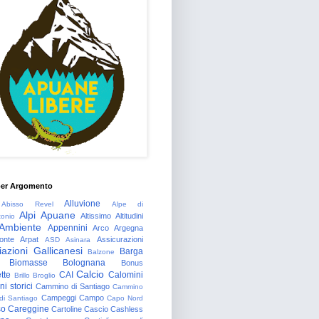
per Argomento
Alluvione
Abisso Revel
Alpe di
Alpi Apuane
Altissimo
Altitudini
tonio
Ambiente
Appennini
Arco
Argegna
onte
Arpat
Assicurazioni
ASD
Asinara
azioni Gallicanesi
Barga
Balzone
Biomasse
Bolognana
Bonus
Calcio
tte
CAI
Calomini
Brillo
Broglio
i storici
Cammino di Santiago
Cammino
Campeggi
Campo
 di Santiago
Capo Nord
so
Careggine
Cartoline
Cascio
Cashless