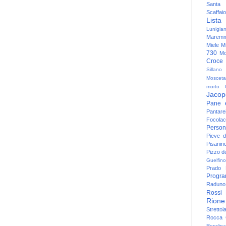
Santa
Scaffaio
Lista
Lunigia
Maremm
Miele
Mi
730
Mo
Croce
Sillano
Mosceta
morto
Jacop
Pane 
Pantare
Focolac
Person
Pieve 
Pisanin
Pizzo de
Guelfino
Prado
Progr
Raduno 
Rossi
Rione
Strettoi
Rocca G
Rondina