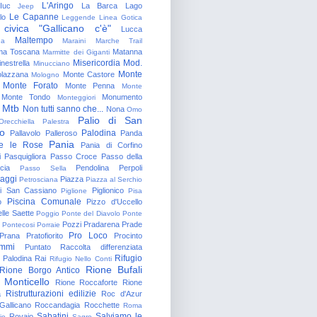
L'Aringo
Iuc
La Barca
Lago
Jeep
Le Capanne
lo
Leggende
Linea Gotica
 civica "Gallicano c'è"
Lucca
Maltempo
na
Maraini
Marche Trail
a Toscana
Matanna
Marmitte dei Giganti
Misericordia
Mod.
nestrella
Minucciano
Monte
lazzana
Monte Castore
Mologno
Monte Forato
Monte Penna
Monte
Monte Tondo
Monumento
Monteggiori
Mtb
Non tutti sanno che...
Nona
Omo
Palio di San
Orecchiella
Palestra
o
Palodina
Pallavolo
Palleroso
Panda
Pania
e le Rose
Pania di Corfino
i
Pasquigliora
Passo Croce
Passo della
cia
Pendolina
Perpoli
Passo Sella
aggi
Piazza
Petrosciana
Piazza al Serchio
di San Cassiano
Piglionico
Piglione
Pisa
Piscina Comunale
o
Pizzo d'Uccello
lle Saette
Poggio
Ponte del Diavolo
Ponte
Pozzi
Pradarena
Prade
Pontecosi
Porraie
Pro Loco
Prana
Pratofiorito
Procinto
ammi
Puntato
Raccolta differenziata
Rifugio
Palodina
Rai
Rifugio Nello Conti
Rione Bufali
Rione Borgo Antico
 Monticello
Rione Roccaforte
Rione
Ristrutturazioni edilizie
a
Roc d'Azur
allicano
Roccandagia
Rocchette
Roma
Sabatini
Salviamo le
Rovaio
io
Sagro