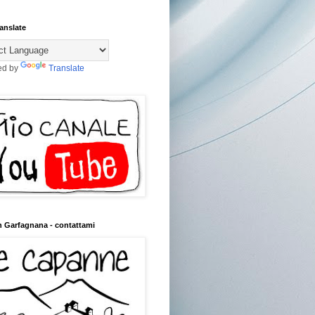
anslate
ed by
Translate
n Garfagnana - contattami