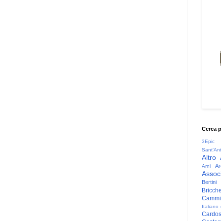
Cerca 
3Epic
Sant'An
Altro
Ar
Arni
Associ
Bertini
Bricche
Cammin
Italiano
Cardo