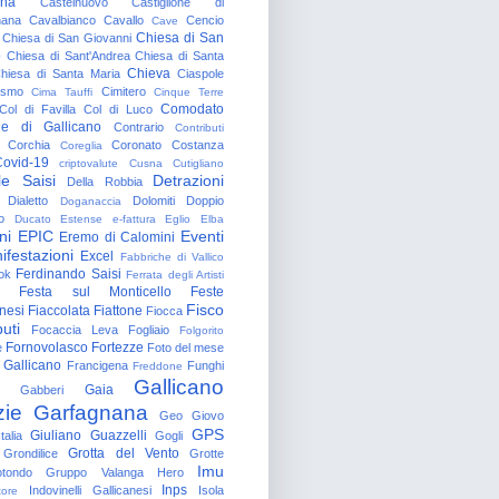
gna
Castelnuovo
Castiglione di
nana
Cavalbianco
Cavallo
Cencio
Cave
Chiesa di San
Chiesa di San Giovanni
o
Chiesa di Sant'Andrea
Chiesa di Santa
Chieva
hiesa di Santa Maria
Ciaspole
rismo
Cimitero
Cima Tauffi
Cinque Terre
Comodato
Col di Favilla
Col di Luco
e di Gallicano
Contrario
Contributi
Corchia
Coronato
Costanza
Coreglia
ovid-19
criptovalute
Cusna
Cutigliano
le Saisi
Detrazioni
Della Robbia
Dialetto
Dolomiti
Doppio
Doganaccia
o
Ducato Estense
e-fattura
Eglio
Elba
ni
EPIC
Eventi
Eremo di Calomini
ifestazioni
Excel
Fabbriche di Vallico
Ferdinando Saisi
ok
Ferrata degli Artisti
Festa sul Monticello
Feste
Fisco
nesi
Fiaccolata
Fiattone
Fiocca
uti
Focaccia Leva
Fogliaio
Folgorito
Fornovolasco
Fortezze
e
Foto del mese
 Gallicano
Francigena
Funghi
Freddone
Gallicano
Gaia
Gabberi
zie
Garfagnana
Geo
Giovo
GPS
Giuliano Guazzelli
talia
Gogli
Grotta del Vento
Grondilice
Grotte
Imu
otondo
Gruppo Valanga
Hero
Inps
Indovinelli Gallicanesi
Isola
tore