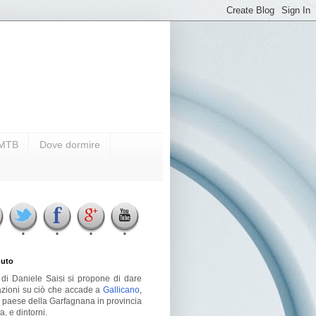
i MTB
Dove dormire
uto
g di Daniele Saisi si propone di dare
azioni su ciò che accade a
Gallicano
,
o paese della Garfagnana in provincia
a, e dintorni.