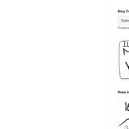
Blog Tr
Power
Relax i