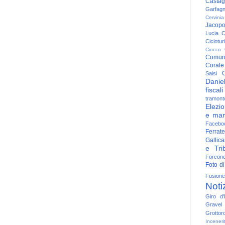
Casta
Garfag
Cervinia
Jacop
Lucia
C
Ciclotu
Ciocco
Comun
Corale
C
Saisi
Danie
fiscali
tramont
Elezio
e man
Facebo
Ferrate
Gallica
e Trib
Forcon
Foto di
Fusione
Noti
Giro d'I
Gravel
Grottor
Inceneri