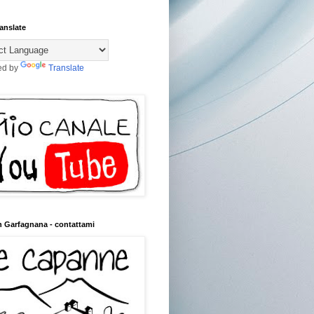
anslate
ed by
Translate
n Garfagnana - contattami