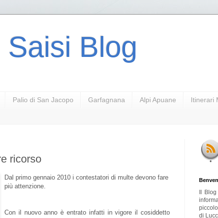
 Saisi Blog
Palio di San Jacopo
Garfagnana
Alpi Apuane
Itinerar
re ricorso
Dal primo gennaio 2010 i contestatori di multe devono fare
Benven
più attenzione.
Il Blo
inform
piccol
Con il nuovo anno è entrato infatti in vigore il cosiddetto
di Lucc