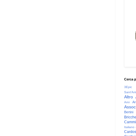
Cerca 
3Epic
Sant'An
Altro
Ar
Arni
Associ
Bertini
Bricche
Cammin
Italiano
Cardo