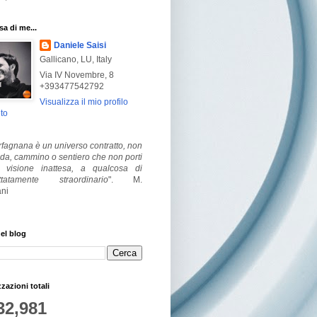
a di me...
Daniele Saisi
Gallicano, LU, Italy
Via IV Novembre, 8
+393477542792
Visualizza il mio profilo
to
fagnana è un universo contratto, non
ada, cammino o sentiero che non porti
visione inattesa, a qualcosa di
ttatamente straordinario
".
M.
ni
el blog
zzazioni totali
32,981