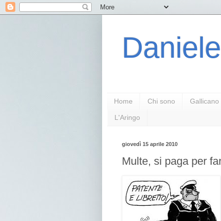
Daniele
Home
Chi sono
Gallicano
L'Aringo
giovedì 15 aprile 2010
Multe, si paga per fa