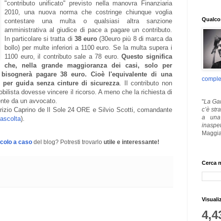
"contributo unificato" previsto nella manovra Finanziaria
2010, una nuova norma che costringe chiunque voglia
Qualcos
contestare una multa o qualsiasi altra sanzione
amministrativa al giudice di pace a pagare un contributo.
In particolare si tratta di
38 euro
(30euro più 8 di marca da
bollo) per multe inferiori a 1100 euro. Se la multa supera i
1100 euro, il contributo sale a 78 euro.
Questo significa
che, nella grande maggioranza dei casi, solo per
 bisognerà pagare 38 euro. Cioè l'equivalente di una
comple
o per guida senza cinture di sicurezza
. Il contributo non
obilista dovesse vincere il ricorso. A meno che la richiesta di
ente da un avvocato.
"
La Gar
c’è str
izio Caprino de Il Sole 24 ORE e Silvio Scotti, comandante
a una 
ascolta
).
inaspe
Maggia
icolo a caso
del blog? Potresti trovarlo
utile e interessante!
Cerca n
Visuali
4,4