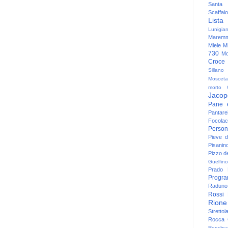
Santa
Scaffaio
Lista
Lunigia
Maremm
Miele
Mi
730
Mo
Croce
Sillano
Mosceta
morto
Jacop
Pane 
Pantare
Focolac
Person
Pieve 
Pisanin
Pizzo de
Guelfino
Prado
Progr
Raduno 
Rossi
Rione
Strettoi
Rocca G
Rondina