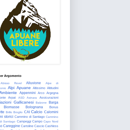
per Argomento
Alluvione
Abisso Revel
Alpe di
Alpi Apuane
Altissimo
Altitudini
tonio
Ambiente
Appennini
Arco
Argegna
onte
Arpat
Assicurazioni
ASD
Asinara
azioni Gallicanesi
Barga
Balzone
Biomasse
Bolognana
Bonus
Calcio
tte
CAI
Calomini
Brillo
Broglio
i storici
Cammino di Santiago
Cammino
Campeggi
Campo
 di Santiago
Capo Nord
so
Careggine
Cartoline
Cascio
Cashless