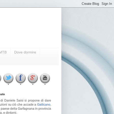
i MTB
Dove dormire
uto
g di Daniele Saisi si propone di dare
azioni su ciò che accade a
Gallicano
,
o paese della Garfagnana in provincia
a, e dintorni.