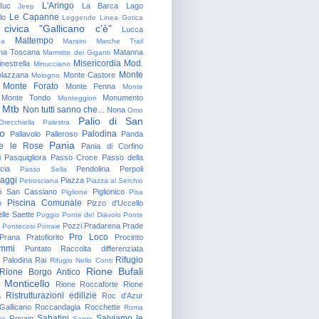
L'Aringo
Iuc
La Barca
Lago
Jeep
Le Capanne
lo
Leggende
Linea Gotica
 civica "Gallicano c'è"
Lucca
Maltempo
na
Maraini
Marche Trail
a Toscana
Matanna
Marmitte dei Giganti
Misericordia
Mod.
nestrella
Minucciano
Monte
lazzana
Monte Castore
Mologno
Monte Forato
Monte Penna
Monte
Monte Tondo
Monumento
Monteggiori
Mtb
Non tutti sanno che...
Nona
Omo
Palio di San
Orecchiella
Palestra
o
Palodina
Pallavolo
Palleroso
Panda
Pania
e le Rose
Pania di Corfino
i
Pasquigliora
Passo Croce
Passo della
cia
Pendolina
Perpoli
Passo Sella
aggi
Piazza
Petrosciana
Piazza al Serchio
di San Cassiano
Piglionico
Piglione
Pisa
Piscina Comunale
o
Pizzo d'Uccello
lle Saette
Poggio
Ponte del Diavolo
Ponte
Pozzi
Pradarena
Prade
Pontecosi
Porraie
Pro Loco
Prana
Pratofiorito
Procinto
ammi
Puntato
Raccolta differenziata
Rifugio
Palodina
Rai
Rifugio Nello Conti
Rione Bufali
Rione Borgo Antico
 Monticello
Rione Roccaforte
Rione
Ristrutturazioni edilizie
a
Roc d'Azur
allicano
Roccandagia
Rocchette
Roma
Sabatini
Salviamo le
Rovaio
io
Sagro