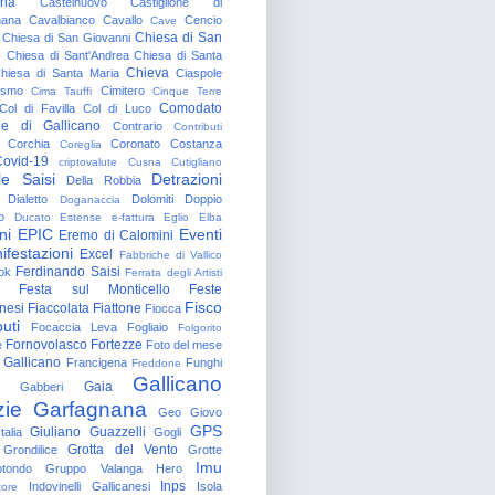
gna
Castelnuovo
Castiglione di
nana
Cavalbianco
Cavallo
Cencio
Cave
Chiesa di San
Chiesa di San Giovanni
o
Chiesa di Sant'Andrea
Chiesa di Santa
Chieva
hiesa di Santa Maria
Ciaspole
rismo
Cimitero
Cima Tauffi
Cinque Terre
Comodato
Col di Favilla
Col di Luco
e di Gallicano
Contrario
Contributi
Corchia
Coronato
Costanza
Coreglia
ovid-19
criptovalute
Cusna
Cutigliano
le Saisi
Detrazioni
Della Robbia
Dialetto
Dolomiti
Doppio
Doganaccia
o
Ducato Estense
e-fattura
Eglio
Elba
ni
EPIC
Eventi
Eremo di Calomini
ifestazioni
Excel
Fabbriche di Vallico
Ferdinando Saisi
ok
Ferrata degli Artisti
Festa sul Monticello
Feste
Fisco
nesi
Fiaccolata
Fiattone
Fiocca
uti
Focaccia Leva
Fogliaio
Folgorito
Fornovolasco
Fortezze
e
Foto del mese
 Gallicano
Francigena
Funghi
Freddone
Gallicano
Gaia
Gabberi
zie
Garfagnana
Geo
Giovo
GPS
Giuliano Guazzelli
talia
Gogli
Grotta del Vento
Grondilice
Grotte
Imu
otondo
Gruppo Valanga
Hero
Inps
Indovinelli Gallicanesi
Isola
tore