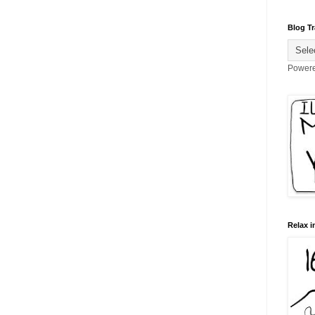
Blog Tr
Power
Relax i