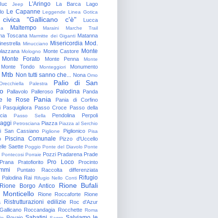
L'Aringo
Iuc
La Barca
Lago
Jeep
Le Capanne
lo
Leggende
Linea Gotica
 civica "Gallicano c'è"
Lucca
Maltempo
na
Maraini
Marche Trail
a Toscana
Matanna
Marmitte dei Giganti
Misericordia
Mod.
nestrella
Minucciano
Monte
lazzana
Monte Castore
Mologno
Monte Forato
Monte Penna
Monte
Monte Tondo
Monumento
Monteggiori
Mtb
Non tutti sanno che...
Nona
Omo
Palio di San
Orecchiella
Palestra
o
Palodina
Pallavolo
Palleroso
Panda
Pania
e le Rose
Pania di Corfino
i
Pasquigliora
Passo Croce
Passo della
cia
Pendolina
Perpoli
Passo Sella
aggi
Piazza
Petrosciana
Piazza al Serchio
di San Cassiano
Piglionico
Piglione
Pisa
Piscina Comunale
o
Pizzo d'Uccello
lle Saette
Poggio
Ponte del Diavolo
Ponte
Pozzi
Pradarena
Prade
Pontecosi
Porraie
Pro Loco
Prana
Pratofiorito
Procinto
ammi
Puntato
Raccolta differenziata
Rifugio
Palodina
Rai
Rifugio Nello Conti
Rione Bufali
Rione Borgo Antico
 Monticello
Rione Roccaforte
Rione
Ristrutturazioni edilizie
a
Roc d'Azur
allicano
Roccandagia
Rocchette
Roma
Sabatini
Salviamo le
Rovaio
io
Sagro