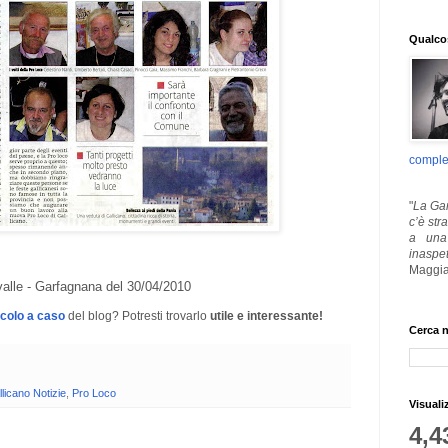
Qualcos
comple
"
La Gar
c’è str
a una 
inaspe
Maggia
valle - Garfagnana del 30/04/2010
icolo a caso
del blog? Potresti trovarlo
utile e interessante!
Cerca n
licano Notizie
,
Pro Loco
Visuali
4,4