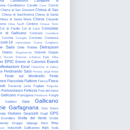
gna
Castelnuovo
Castiglione di
nana
Cavalbianco
Cavallo
Cencio
Cave
Chiesa di San
Chiesa di San Giovanni
o
Chiesa di Sant'Andrea
Chiesa di Santa
Chieva
hiesa di Santa Maria
Ciaspole
rismo
Cimitero
Cima Tauffi
Cinque Terre
Comodato
Col di Favilla
Col di Luco
e di Gallicano
Contrario
Contributi
Corchia
Coronato
Costanza
Coreglia
ovid-19
criptovalute
Cusna
Cutigliano
le Saisi
Detrazioni
Della Robbia
Dialetto
Dolomiti
Doppio
Doganaccia
o
Ducato Estense
e-fattura
Eglio
Elba
ni
EPIC
Eventi
Eremo di Calomini
ifestazioni
Excel
Fabbriche di Vallico
Ferdinando Saisi
ok
Ferrata degli Artisti
Festa sul Monticello
Feste
Fisco
nesi
Fiaccolata
Fiattone
Fiocca
uti
Focaccia Leva
Fogliaio
Folgorito
Fornovolasco
Fortezze
e
Foto del mese
 Gallicano
Francigena
Funghi
Freddone
Gallicano
Gaia
Gabberi
zie
Garfagnana
Geo
Giovo
GPS
Giuliano Guazzelli
talia
Gogli
Grotta del Vento
Grondilice
Grotte
Imu
otondo
Gruppo Valanga
Hero
Inps
Indovinelli Gallicanesi
Isola
tore