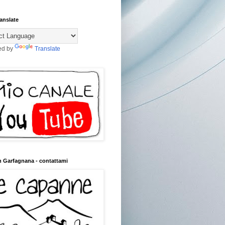
anslate
ed by
Translate
n Garfagnana - contattami