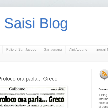
 Saisi Blog
Palio di San Jacopo
Garfagnana
Alpi Apuane
Itinerar
roloco ora parla... Greco
Benven
Il Blo
inform
piccol
di Lucc