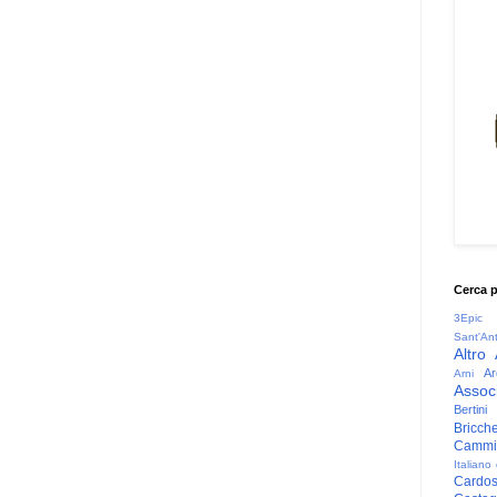
Cerca 
3Epic
Sant'An
Altro
Ar
Arni
Associ
Bertini
Bricche
Cammin
Italiano
Cardo