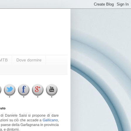
i MTB
Dove dormire
uto
g di Daniele Saisi si propone di dare
azioni su ciò che accade a
Gallicano
,
o paese della Garfagnana in provincia
a, e dintorni.