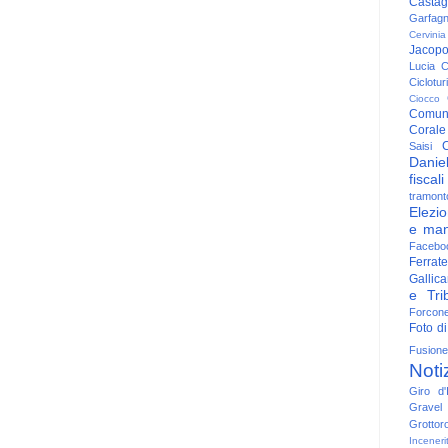
Casta
Garfag
Cervinia
Jacop
Lucia
C
Ciclotu
Ciocco
Comun
Corale
C
Saisi
Danie
fiscali
tramont
Elezio
e man
Facebo
Ferrate
Gallica
e Trib
Forcon
Foto di
Fusione
Noti
Giro d'I
Gravel
Grottor
Inceneri