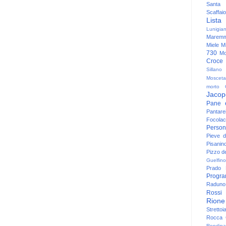
Santa
Scaffaio
Lista
Lunigia
Maremm
Miele
Mi
730
Mo
Croce
Sillano
Mosceta
morto
Jacop
Pane 
Pantare
Focolac
Person
Pieve 
Pisanin
Pizzo de
Guelfino
Prado
Progr
Raduno 
Rossi
Rione
Strettoi
Rocca G
Rondina