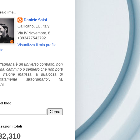
a di me...
Daniele Saisi
Gallicano, LU, Italy
Via IV Novembre, 8
+393477542792
Visualizza il mio profilo
to
fagnana è un universo contratto, non
ada, cammino o sentiero che non porti
visione inattesa, a qualcosa di
ttatamente straordinario
".
M.
ni
el blog
zzazioni totali
32,310