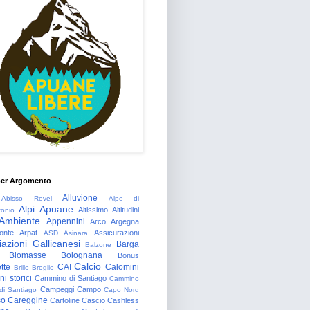
per Argomento
Alluvione
Abisso Revel
Alpe di
Alpi Apuane
Altissimo
Altitudini
tonio
Ambiente
Appennini
Arco
Argegna
onte
Arpat
Assicurazioni
ASD
Asinara
azioni Gallicanesi
Barga
Balzone
Biomasse
Bolognana
Bonus
Calcio
tte
CAI
Calomini
Brillo
Broglio
i storici
Cammino di Santiago
Cammino
Campeggi
Campo
 di Santiago
Capo Nord
so
Careggine
Cartoline
Cascio
Cashless