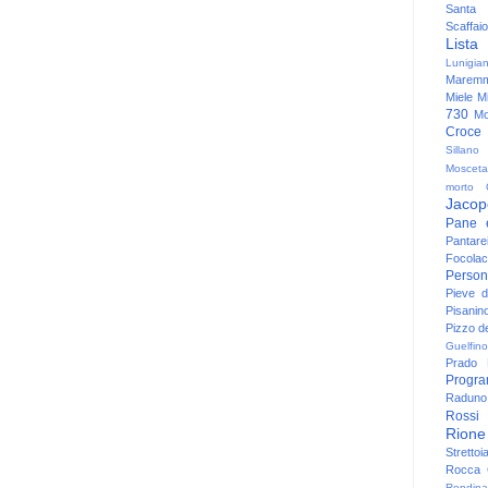
Santa
Scaffaio
Lista
Lunigia
Maremm
Miele
Mi
730
Mo
Croce
Sillano
Mosceta
morto
Jacop
Pane 
Pantare
Focolac
Person
Pieve 
Pisanin
Pizzo de
Guelfino
Prado
Progr
Raduno 
Rossi
Rione
Strettoi
Rocca G
Rondina