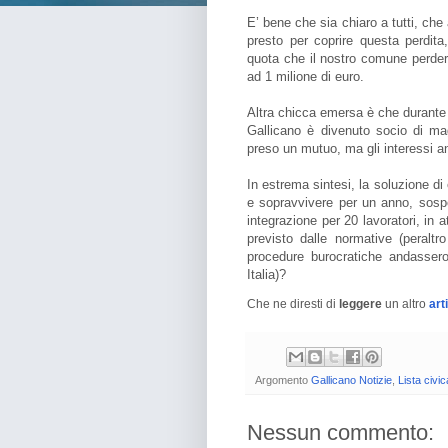
E’ bene che sia chiaro a tutti, che
presto per coprire questa perdita,
quota che il nostro comune perder
ad 1 milione di euro.
Altra chicca emersa è che durante l
Gallicano è divenuto socio di ma
preso un mutuo, ma gli interessi an
In estrema sintesi, la soluzione di
e sopravvivere per un anno, sospe
integrazione per 20 lavoratori, in 
previsto dalle normative (peral
procedure burocratiche andasser
Italia)?
Che ne diresti di
leggere
un altro
art
Argomento
Gallicano Notizie
,
Lista civic
Nessun commento: