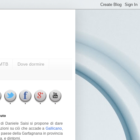
i MTB
Dove dormire
uto
g di Daniele Saisi si propone di dare
azioni su ciò che accade a
Gallicano
,
o paese della Garfagnana in provincia
a, e dintorni.