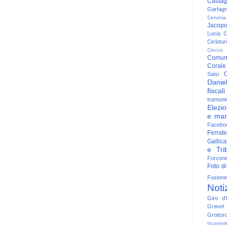
Casta
Garfag
Cervinia
Jacop
Lucia
C
Ciclotu
Ciocco
Comun
Corale
C
Saisi
Danie
fiscali
tramont
Elezio
e man
Facebo
Ferrate
Gallica
e Trib
Forcon
Foto di
Fusione
Noti
Giro d'I
Gravel
Grottor
Inceneri