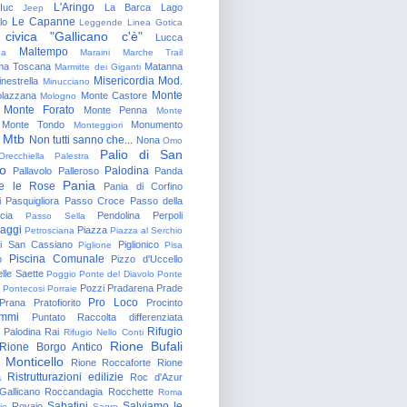
L'Aringo
Iuc
La Barca
Lago
Jeep
Le Capanne
lo
Leggende
Linea Gotica
 civica "Gallicano c'è"
Lucca
Maltempo
na
Maraini
Marche Trail
a Toscana
Matanna
Marmitte dei Giganti
Misericordia
Mod.
nestrella
Minucciano
Monte
lazzana
Monte Castore
Mologno
Monte Forato
Monte Penna
Monte
Monte Tondo
Monumento
Monteggiori
Mtb
Non tutti sanno che...
Nona
Omo
Palio di San
Orecchiella
Palestra
o
Palodina
Pallavolo
Palleroso
Panda
Pania
e le Rose
Pania di Corfino
i
Pasquigliora
Passo Croce
Passo della
cia
Pendolina
Perpoli
Passo Sella
aggi
Piazza
Petrosciana
Piazza al Serchio
di San Cassiano
Piglionico
Piglione
Pisa
Piscina Comunale
o
Pizzo d'Uccello
lle Saette
Poggio
Ponte del Diavolo
Ponte
Pozzi
Pradarena
Prade
Pontecosi
Porraie
Pro Loco
Prana
Pratofiorito
Procinto
ammi
Puntato
Raccolta differenziata
Rifugio
Palodina
Rai
Rifugio Nello Conti
Rione Bufali
Rione Borgo Antico
 Monticello
Rione Roccaforte
Rione
Ristrutturazioni edilizie
a
Roc d'Azur
allicano
Roccandagia
Rocchette
Roma
Sabatini
Salviamo le
Rovaio
io
Sagro