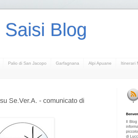
 Saisi Blog
Palio di San Jacopo
Garfagnana
Alpi Apuane
Itinerar
su Se.Ver.A. - comunicato di
Benven
Il Blo
inform
piccol
di Lucc