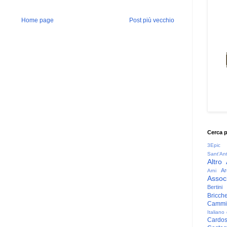
Home page
Post più vecchio
Cerca 
3Epic
Sant'An
Altro
Ar
Arni
Associ
Bertini
Bricche
Cammin
Italiano
Cardo