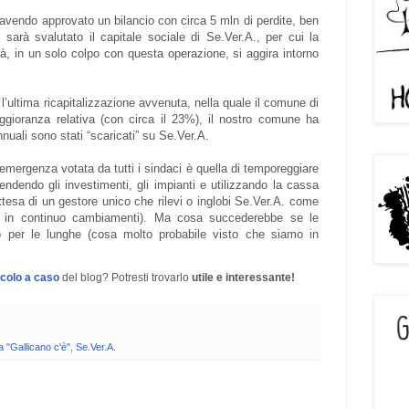
 avendo approvato un bilancio con circa 5 mln di perdite, ben
 sarà svalutato il capitale sociale di Se.Ver.A., per cui la
à, in un solo colpo con questa operazione, si aggira intorno
’ultima ricapitalizzazione avvenuta, nella quale il comune di
ggioranza relativa (con circa il 23%), il nostro comune ha
nuali sono stati “scaricati” su Se.Ver.A.
 emergenza votata da tutti i sindaci è quella di temporeggiare
ndendo gli investimenti, gli impianti e utilizzando la cassa
attesa di un gestore unico che rilevi o inglobi Se.Ver.A. come
tro in continuo cambiamenti). Ma cosa succederebbe se le
o per le lunghe (cosa molto probabile visto che siamo in
icolo a caso
del blog? Potresti trovarlo
utile e interessante!
a "Gallicano c'è"
,
Se.Ver.A.