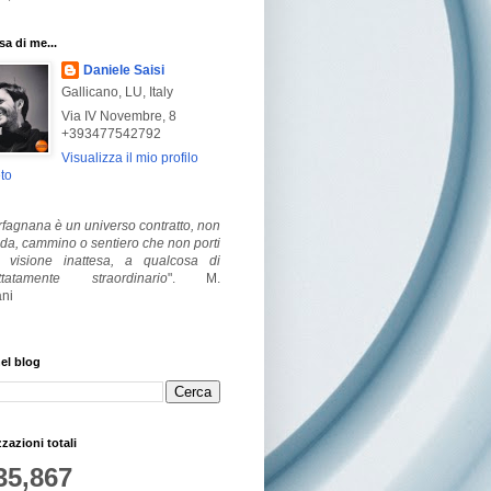
a di me...
Daniele Saisi
Gallicano, LU, Italy
Via IV Novembre, 8
+393477542792
Visualizza il mio profilo
to
fagnana è un universo contratto, non
ada, cammino o sentiero che non porti
visione inattesa, a qualcosa di
ttatamente straordinario
".
M.
ni
el blog
zzazioni totali
35,867