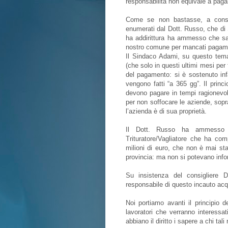
responsabilità non equivale a pag
Come se non bastasse, a consta
enumerati dal Dott. Russo, che di
ha addirittura ha ammesso che sar
nostro comune per mancati pagame
Il Sindaco Adami, su questo tema 
(che solo in questi ultimi mesi per 
del pagamento: si è sostenuto infat
vengono fatti “a 365 gg”. Il prin
devono pagare in tempi ragionevol
per non soffocare le aziende, sopra
l’azienda è di sua proprietà.
Il Dott. Russo ha ammesso az
Trituratore/Vagliatore che ha co
milioni di euro, che non è mai st
provincia: ma non si potevano inf
Su insistenza del consigliere 
responsabile di questo incauto acqu
Noi portiamo avanti il principio d
lavoratori che verranno interessat
abbiano il diritto i sapere a chi ta