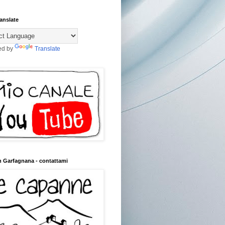
anslate
ed by
Translate
n Garfagnana - contattami