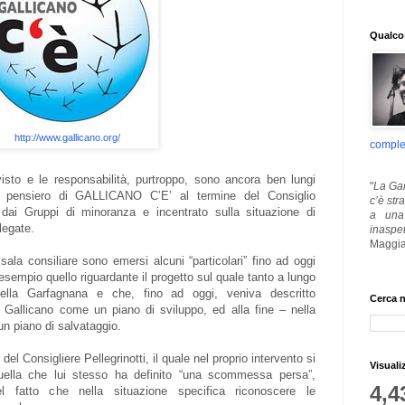
Qualcos
http://www.gallicano.org/
comple
isto e le responsabilità, purtroppo, sono ancora ben lungi
"
La Gar
il pensiero di GALLICANO C’E’ al termine del Consiglio
c’è str
 dai Gruppi di minoranza e incentrato sulla situazione di
a una 
legate.
inaspe
Maggia
sala consiliare sono emersi alcuni “particolari” fino ad oggi
sempio quello riguardante il progetto sul quale tanto a lungo
della Garfagnana e che, fino ad oggi, veniva descritto
Cerca n
 Gallicano come un piano di sviluppo, ed alla fine – nella
 un piano di salvataggio.
del Consigliere Pellegrinotti, il quale nel proprio intervento si
Visuali
quella che lui stesso ha definito “una scommessa persa”,
4,4
l fatto che nella situazione specifica riconoscere le