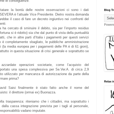
arne le conseguenze.
tare la bontà delle nostre osservazioni ci sono i dati
Blog Tr
 SEVERA è l’attuale Vice Presidente. Dietro nostra domanda
ebbe il caso di fare un decreto ingiuntivo nei confronti del
nti.
Power
ha cercato di sminuire il debito, sia per l’importo residuo
fortuna si è ridotto) sia che dal punto di vista della puntualità
ti, che in altre parti d’Italia i pagamenti per questi servizi
cio è completamente sbagliato, le pubbliche amministrazione
i (la media europea per i pagamenti delle PA è di 61 gioni),
ttutto in questa situazione di crisi generale e soprattutto se
zardate operazioni societarie, come l’acquisto del
mportato una spesa complessiva per Se.Ver.A. di circa 2,9
ato utilizzato per mancanza di autorizzazione da parte della
ormare prima?
Relax i
David Saisi finalmente è stato fatto anche il nome del
isto: il direttore (ormai ex) Buonazza.
ella trasparenza: riteniamo che i cittadini, ma soprattutto i
i dalla cassa integrazione prevista per i tagli al personale,
li responsabilità vadano imputate.