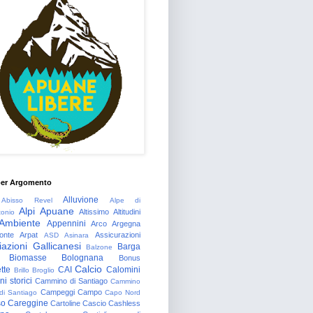
per Argomento
Alluvione
Abisso Revel
Alpe di
Alpi Apuane
Altissimo
Altitudini
tonio
Ambiente
Appennini
Arco
Argegna
onte
Arpat
Assicurazioni
ASD
Asinara
azioni Gallicanesi
Barga
Balzone
Biomasse
Bolognana
Bonus
Calcio
tte
CAI
Calomini
Brillo
Broglio
i storici
Cammino di Santiago
Cammino
Campeggi
Campo
 di Santiago
Capo Nord
so
Careggine
Cartoline
Cascio
Cashless