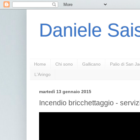
Daniele Sais
Home
Chi sono
Gallicano
Palio di San J
L'Aringo
martedì 13 gennaio 2015
Incendio bricchettaggio - serviz