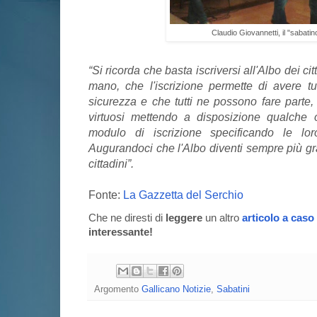
Claudio Giovannetti, il "sabatino
“Si ricorda che basta iscriversi all'Albo dei ci
mano, che l'iscrizione permette di avere tu
sicurezza e che tutti ne possono fare parte, 
virtuosi mettendo a disposizione qualche 
modulo di iscrizione specificando le loro
Augurandoci che l'Albo diventi sempre più gr
cittadini”.
Fonte:
La Gazzetta del Serchio
Che ne diresti di
leggere
un altro
articolo a caso
interessante!
Argomento
Gallicano Notizie
,
Sabatini