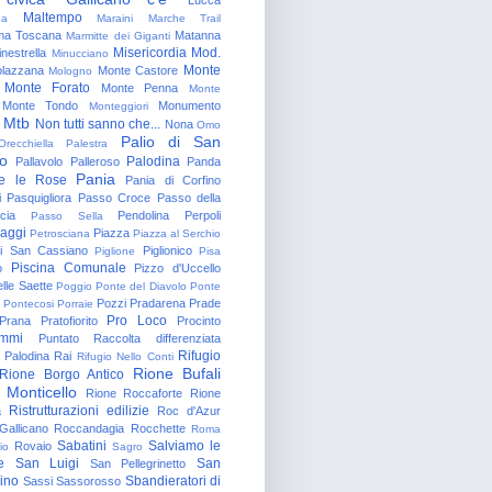
Maltempo
na
Maraini
Marche Trail
a Toscana
Matanna
Marmitte dei Giganti
Misericordia
Mod.
nestrella
Minucciano
Monte
lazzana
Monte Castore
Mologno
Monte Forato
Monte Penna
Monte
Monte Tondo
Monumento
Monteggiori
Mtb
Non tutti sanno che...
Nona
Omo
Palio di San
Orecchiella
Palestra
o
Palodina
Pallavolo
Palleroso
Panda
Pania
e le Rose
Pania di Corfino
i
Pasquigliora
Passo Croce
Passo della
cia
Pendolina
Perpoli
Passo Sella
aggi
Piazza
Petrosciana
Piazza al Serchio
di San Cassiano
Piglionico
Piglione
Pisa
Piscina Comunale
o
Pizzo d'Uccello
lle Saette
Poggio
Ponte del Diavolo
Ponte
Pozzi
Pradarena
Prade
Pontecosi
Porraie
Pro Loco
Prana
Pratofiorito
Procinto
ammi
Puntato
Raccolta differenziata
Rifugio
Palodina
Rai
Rifugio Nello Conti
Rione Bufali
Rione Borgo Antico
 Monticello
Rione Roccaforte
Rione
Ristrutturazioni edilizie
a
Roc d'Azur
allicano
Roccandagia
Rocchette
Roma
Sabatini
Salviamo le
Rovaio
io
Sagro
e
San Luigi
San
San Pellegrinetto
rino
Sbandieratori di
Sassi
Sassorosso