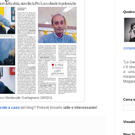
Qualcos
comple
"
La Gar
c’è str
a una 
inaspe
Maggia
uovo Mediavalle Garfagnana 18/03/11
Cerca n
icolo a caso
del blog? Potresti trovarlo
utile e interessante!
Visuali
Blog Tr