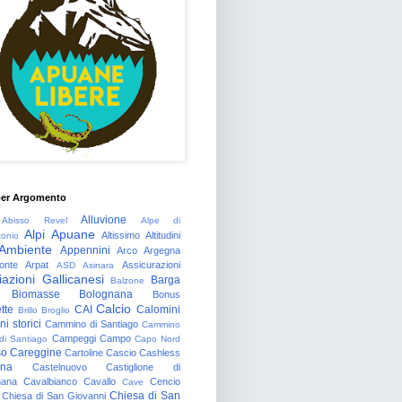
per Argomento
Alluvione
Abisso Revel
Alpe di
Alpi Apuane
Altissimo
Altitudini
tonio
Ambiente
Appennini
Arco
Argegna
onte
Arpat
Assicurazioni
ASD
Asinara
azioni Gallicanesi
Barga
Balzone
Biomasse
Bolognana
Bonus
Calcio
tte
CAI
Calomini
Brillo
Broglio
i storici
Cammino di Santiago
Cammino
Campeggi
Campo
 di Santiago
Capo Nord
so
Careggine
Cartoline
Cascio
Cashless
gna
Castelnuovo
Castiglione di
nana
Cavalbianco
Cavallo
Cencio
Cave
Chiesa di San
Chiesa di San Giovanni