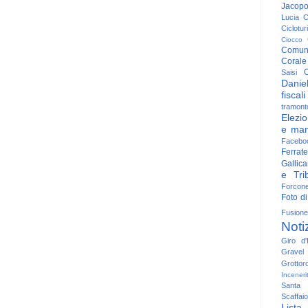
Jacop
Lucia
C
Ciclotu
Ciocco
Comun
Corale
C
Saisi
Danie
fiscali
tramont
Elezio
e man
Facebo
Ferrate
Gallica
e Trib
Forcon
Foto di
Fusione
Noti
Giro d'I
Gravel
Grottor
Inceneri
Santa
Scaffaio
Lista