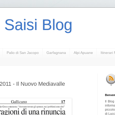
 Saisi Blog
Palio di San Jacopo
Garfagnana
Alpi Apuane
Itinerar
2011 - Il Nuovo Mediavalle
Benven
Il Blo
inform
piccol
di Lucc