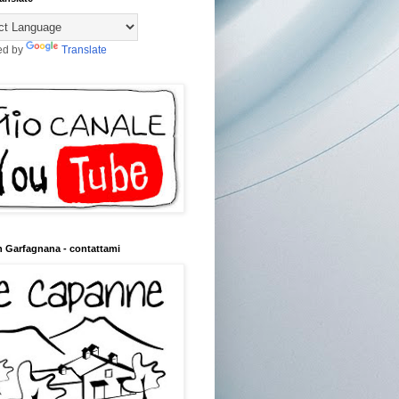
ed by
Translate
n Garfagnana - contattami