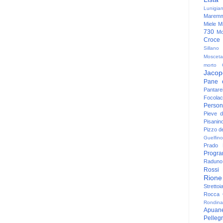
Lunigia
Maremm
Miele
Mi
730
Mo
Croce
Sillano
Mosceta
morto
Jacop
Pane 
Pantare
Focolac
Person
Pieve 
Pisanin
Pizzo de
Guelfino
Prado
Progr
Raduno 
Rossi
Rione
Strettoi
Rocca G
Rondina
Apuan
Pelleg