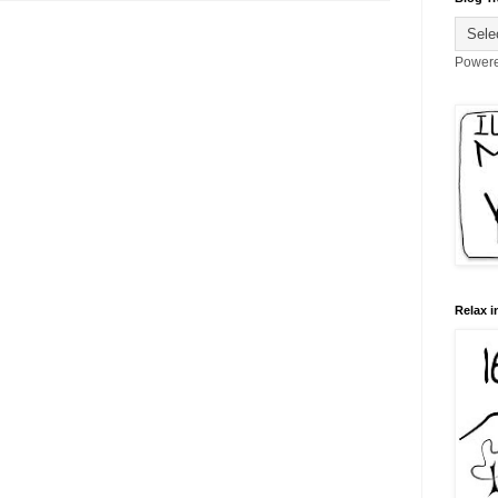
Power
Relax i