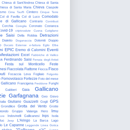
o
Chiesa di Sant'Andrea
Chiesa di Santa
Chieva
hiesa di Santa Maria
Ciaspole
rismo
Cimitero
Cima Tauffi
Cinque Terre
Comodato
Col di Favilla
Col di Luco
e di Gallicano
Contrario
Contributi
Corchia
Coronato
Costanza
Coreglia
ovid-19
criptovalute
Cusna
Cutigliano
le Saisi
Detrazioni
Della Robbia
Dialetto
Dolomiti
Doppio
Doganaccia
o
Ducato Estense
e-fattura
Eglio
Elba
ni
EPIC
Eventi
Eremo di Calomini
ifestazioni
Excel
Fabbriche di Vallico
Ferdinando Saisi
ok
Ferrata degli Artisti
Festa sul Monticello
Feste
Fisco
nesi
Fiaccolata
Fiattone
Fiocca
uti
Focaccia Leva
Fogliaio
Folgorito
Fornovolasco
Fortezze
e
Foto del mese
 Gallicano
Francigena
Funghi
Freddone
Gallicano
Gaia
Gabberi
zie
Garfagnana
Geo
Giovo
GPS
Giuliano Guazzelli
talia
Gogli
Grotta del Vento
Grondilice
Grotte
Imu
otondo
Gruppo Valanga
Hero
Inps
Indovinelli Gallicanesi
Isola
tore
L'Aringo
Iuc
La Barca
Lago
Jeep
Le Capanne
lo
Leggende
Linea Gotica
 civica "Gallicano c'è"
Lucca