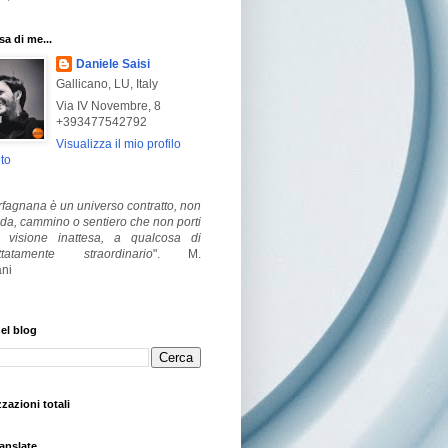
a di me...
Daniele Saisi
Gallicano, LU, Italy
Via IV Novembre, 8
+393477542792
Visualizza il mio profilo
to
fagnana è un universo contratto, non
ada, cammino o sentiero che non porti
visione inattesa, a qualcosa di
ttatamente straordinario
".
M.
ni
el blog
zzazioni totali
anslate