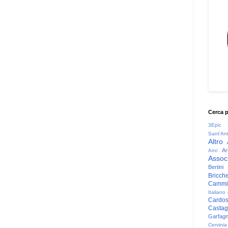
Cerca 
3Epic
Sant'An
Altro
Ar
Arni
Associ
Bertini
Bricche
Cammin
Italiano
Cardo
Casta
Garfag
Cervinia