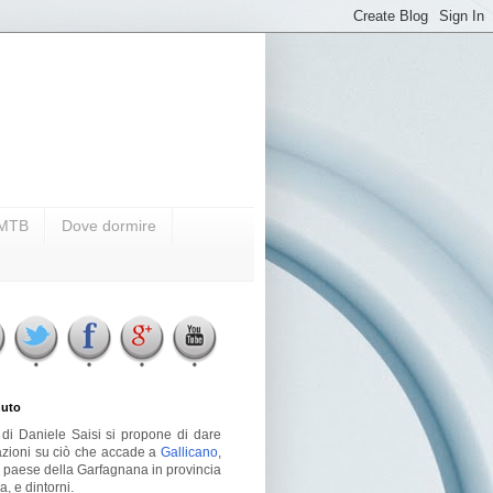
i MTB
Dove dormire
uto
g di Daniele Saisi si propone di dare
azioni su ciò che accade a
Gallicano
,
o paese della Garfagnana in provincia
a, e dintorni.