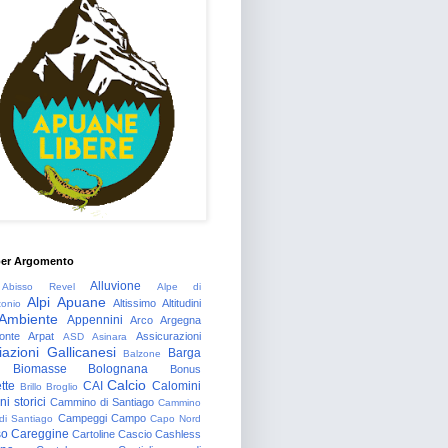
per Argomento
Alluvione
Abisso Revel
Alpe di
Alpi Apuane
Altissimo
Altitudini
tonio
Ambiente
Appennini
Arco
Argegna
onte
Arpat
Assicurazioni
ASD
Asinara
azioni Gallicanesi
Barga
Balzone
Biomasse
Bolognana
Bonus
Calcio
tte
CAI
Calomini
Brillo
Broglio
i storici
Cammino di Santiago
Cammino
Campeggi
Campo
 di Santiago
Capo Nord
so
Careggine
Cartoline
Cascio
Cashless