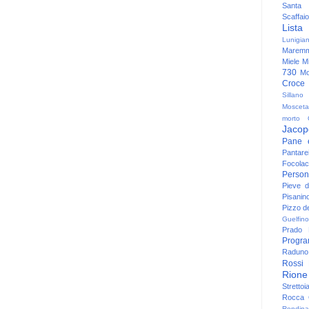
Santa
Scaffaio
Lista
Lunigia
Maremm
Miele
Mi
730
Mo
Croce
Sillano
Mosceta
morto
Jacop
Pane 
Pantare
Focolac
Person
Pieve 
Pisanin
Pizzo de
Guelfino
Prado
Progr
Raduno 
Rossi
Rione
Strettoi
Rocca G
Rondina