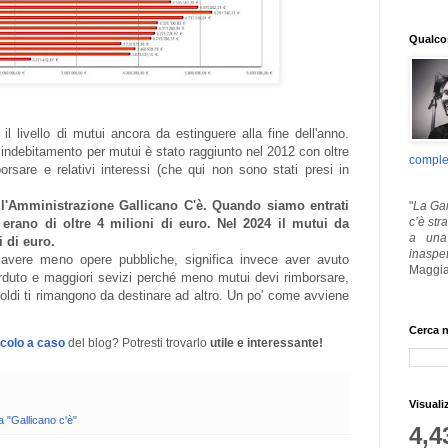
Qualcos
il livello di mutui ancora da estinguere alla fine dell'anno.
 indebitamento per mutui è stato raggiunto nel 2012 con oltre
comple
orsare e relativi interessi (che qui non sono stati presi in
ll'Amministrazione Gallicano C'è. Quando siamo entrati
"
La Gar
c’è str
erano di oltre 4 milioni di euro. Nel 2024 il mutui da
a una 
i di euro.
inaspe
avere meno opere pubbliche, significa invece aver avuto
Maggia
rduto e maggiori sevizi perché meno mutui devi rimborsare,
oldi ti rimangono da destinare ad altro. Un po' come avviene
Cerca n
icolo a caso
del blog? Potresti trovarlo
utile e interessante!
Visuali
a "Gallicano c'è"
4,4