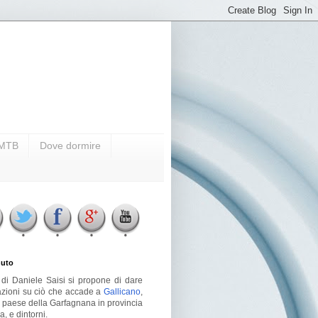
i MTB
Dove dormire
uto
g di Daniele Saisi si propone di dare
azioni su ciò che accade a
Gallicano
,
o paese della Garfagnana in provincia
a, e dintorni.