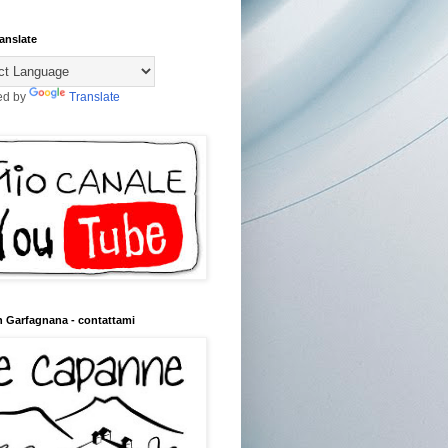
anslate
ed by
Translate
n Garfagnana - contattami