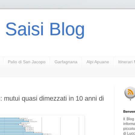
 Saisi Blog
Palio di San Jacopo
Garfagnana
Alpi Apuane
Itinerar
 mutui quasi dimezzati in 10 anni di
Benven
Il Blo
inform
piccol
di Lucc