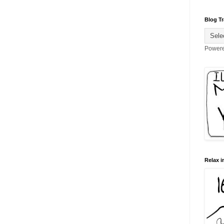
Blog Tr
Power
Relax i