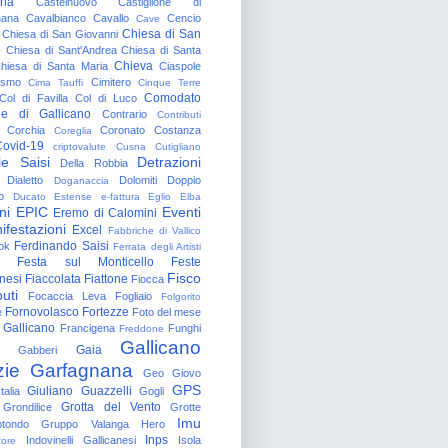
gna
Castelnuovo
Castiglione di
nana
Cavalbianco
Cavallo
Cencio
Cave
Chiesa di San
Chiesa di San Giovanni
o
Chiesa di Sant'Andrea
Chiesa di Santa
Chieva
hiesa di Santa Maria
Ciaspole
rismo
Cimitero
Cima Tauffi
Cinque Terre
Comodato
Col di Favilla
Col di Luco
e di Gallicano
Contrario
Contributi
Corchia
Coronato
Costanza
Coreglia
ovid-19
criptovalute
Cusna
Cutigliano
le Saisi
Detrazioni
Della Robbia
Dialetto
Dolomiti
Doppio
Doganaccia
o
Ducato Estense
e-fattura
Eglio
Elba
ni
EPIC
Eventi
Eremo di Calomini
ifestazioni
Excel
Fabbriche di Vallico
Ferdinando Saisi
ok
Ferrata degli Artisti
Festa sul Monticello
Feste
Fisco
nesi
Fiaccolata
Fiattone
Fiocca
uti
Focaccia Leva
Fogliaio
Folgorito
Fornovolasco
Fortezze
e
Foto del mese
 Gallicano
Francigena
Funghi
Freddone
Gallicano
Gaia
Gabberi
zie
Garfagnana
Geo
Giovo
GPS
Giuliano Guazzelli
talia
Gogli
Grotta del Vento
Grondilice
Grotte
Imu
otondo
Gruppo Valanga
Hero
Inps
Indovinelli Gallicanesi
Isola
tore