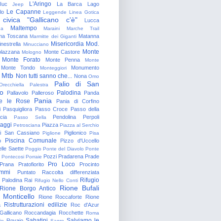
L'Aringo
Iuc
La Barca
Lago
Jeep
Le Capanne
lo
Leggende
Linea Gotica
 civica "Gallicano c'è"
Lucca
Maltempo
na
Maraini
Marche Trail
a Toscana
Matanna
Marmitte dei Giganti
Misericordia
Mod.
nestrella
Minucciano
Monte
lazzana
Monte Castore
Mologno
Monte Forato
Monte Penna
Monte
Monte Tondo
Monumento
Monteggiori
Mtb
Non tutti sanno che...
Nona
Omo
Palio di San
Orecchiella
Palestra
o
Palodina
Pallavolo
Palleroso
Panda
Pania
e le Rose
Pania di Corfino
i
Pasquigliora
Passo Croce
Passo della
cia
Pendolina
Perpoli
Passo Sella
aggi
Piazza
Petrosciana
Piazza al Serchio
di San Cassiano
Piglionico
Piglione
Pisa
Piscina Comunale
o
Pizzo d'Uccello
lle Saette
Poggio
Ponte del Diavolo
Ponte
Pozzi
Pradarena
Prade
Pontecosi
Porraie
Pro Loco
Prana
Pratofiorito
Procinto
ammi
Puntato
Raccolta differenziata
Rifugio
Palodina
Rai
Rifugio Nello Conti
Rione Bufali
Rione Borgo Antico
 Monticello
Rione Roccaforte
Rione
Ristrutturazioni edilizie
a
Roc d'Azur
allicano
Roccandagia
Rocchette
Roma
Sabatini
Salviamo le
Rovaio
io
Sagro