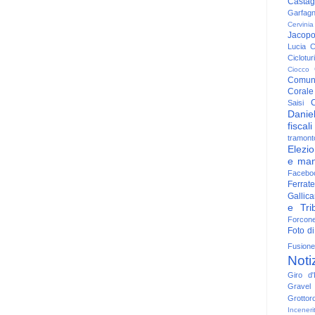
Casta
Garfag
Cervinia
Jacop
Lucia
C
Ciclotu
Ciocco
Comun
Corale
C
Saisi
Danie
fiscali
tramont
Elezio
e man
Facebo
Ferrate
Gallica
e Trib
Forcon
Foto di
Fusione
Noti
Giro d'I
Gravel
Grottor
Inceneri