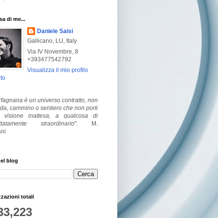
a di me...
Daniele Saisi
Gallicano, LU, Italy
Via IV Novembre, 8
+393477542792
Visualizza il mio profilo
to
fagnana è un universo contratto, non
ada, cammino o sentiero che non porti
visione inattesa, a qualcosa di
ttatamente straordinario
".
M.
ni
el blog
zzazioni totali
33,223