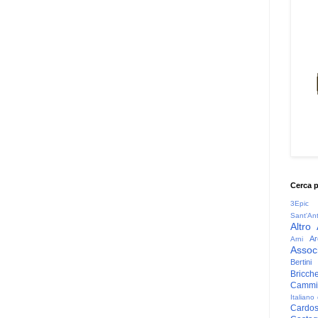
Cerca 
3Epic
Sant'An
Altro
Ar
Arni
Associ
Bertini
Bricche
Cammin
Italiano
Cardo