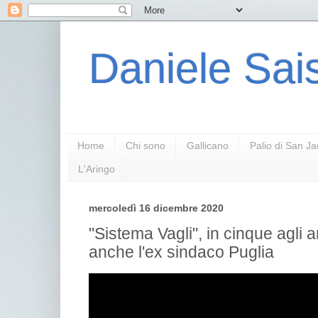
Daniele Sais
Home
Chi sono
Gallicano
Palio di San J
L'Aringo
mercoledì 16 dicembre 2020
"Sistema Vagli", in cinque agli ar
anche l'ex sindaco Puglia