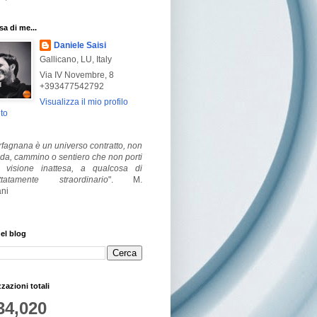
a di me...
Daniele Saisi
Gallicano, LU, Italy
Via IV Novembre, 8
+393477542792
Visualizza il mio profilo
to
fagnana è un universo contratto, non
ada, cammino o sentiero che non porti
visione inattesa, a qualcosa di
ttatamente straordinario
".
M.
ni
el blog
zzazioni totali
34,020