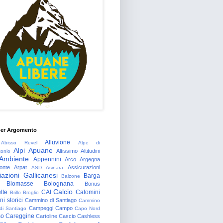
per Argomento
Alluvione
Abisso Revel
Alpe di
Alpi Apuane
Altissimo
Altitudini
tonio
Ambiente
Appennini
Arco
Argegna
onte
Arpat
Assicurazioni
ASD
Asinara
azioni Gallicanesi
Barga
Balzone
Biomasse
Bolognana
Bonus
Calcio
tte
CAI
Calomini
Brillo
Broglio
i storici
Cammino di Santiago
Cammino
Campeggi
Campo
 di Santiago
Capo Nord
so
Careggine
Cartoline
Cascio
Cashless