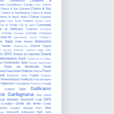
gna
Castelnuovo
Castiglione di
nana
Cavalbianco
Cavallo
Cencio
Cave
Chiesa di San
Chiesa di San Giovanni
o
Chiesa di Sant'Andrea
Chiesa di Santa
Chieva
hiesa di Santa Maria
Ciaspole
rismo
Cimitero
Cima Tauffi
Cinque Terre
Comodato
Col di Favilla
Col di Luco
e di Gallicano
Contrario
Contributi
Corchia
Coronato
Costanza
Coreglia
ovid-19
criptovalute
Cusna
Cutigliano
le Saisi
Detrazioni
Della Robbia
Dialetto
Dolomiti
Doppio
Doganaccia
o
Ducato Estense
e-fattura
Eglio
Elba
ni
EPIC
Eventi
Eremo di Calomini
ifestazioni
Excel
Fabbriche di Vallico
Ferdinando Saisi
ok
Ferrata degli Artisti
Festa sul Monticello
Feste
Fisco
nesi
Fiaccolata
Fiattone
Fiocca
uti
Focaccia Leva
Fogliaio
Folgorito
Fornovolasco
Fortezze
e
Foto del mese
 Gallicano
Francigena
Funghi
Freddone
Gallicano
Gaia
Gabberi
zie
Garfagnana
Geo
Giovo
GPS
Giuliano Guazzelli
talia
Gogli
Grotta del Vento
Grondilice
Grotte
Imu
otondo
Gruppo Valanga
Hero
Inps
Indovinelli Gallicanesi
Isola
tore