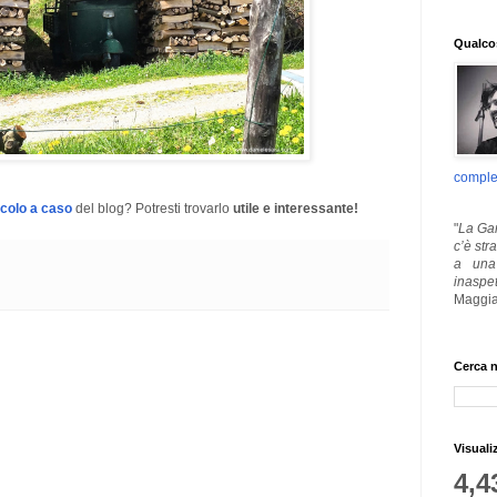
Qualcos
comple
icolo a caso
del blog? Potresti trovarlo
utile e interessante!
"
La Gar
c’è str
a una 
inaspe
Maggia
Cerca n
Visuali
4,4