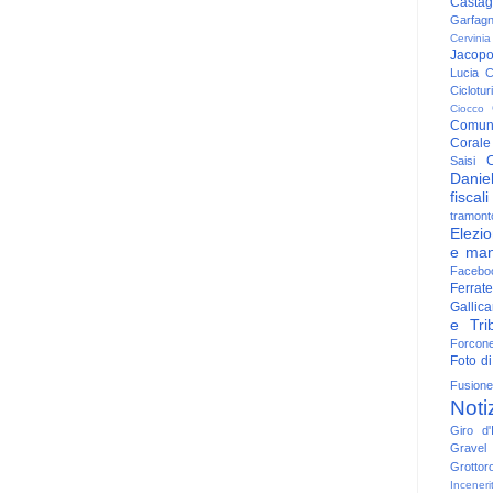
Casta
Garfag
Cervinia
Jacop
Lucia
C
Ciclotu
Ciocco
Comun
Corale
C
Saisi
Danie
fiscali
tramont
Elezio
e man
Facebo
Ferrate
Gallica
e Trib
Forcon
Foto di
Fusione
Noti
Giro d'I
Gravel
Grottor
Inceneri