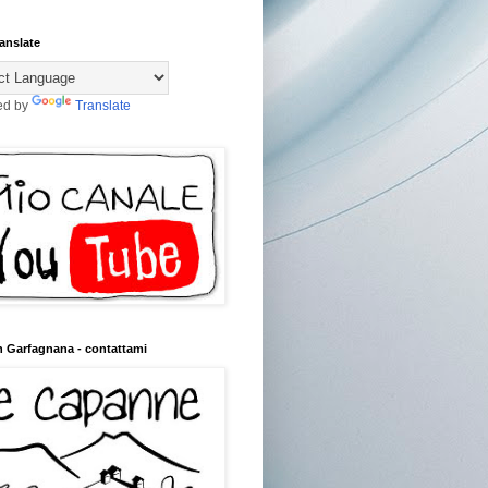
anslate
ed by
Translate
n Garfagnana - contattami