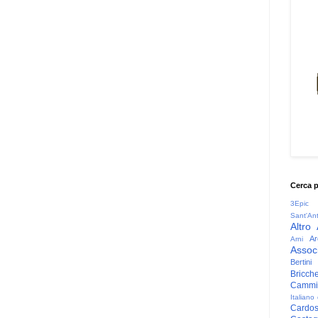
Cerca 
3Epic
Sant'An
Altro
Ar
Arni
Associ
Bertini
Bricche
Cammin
Italiano
Cardo