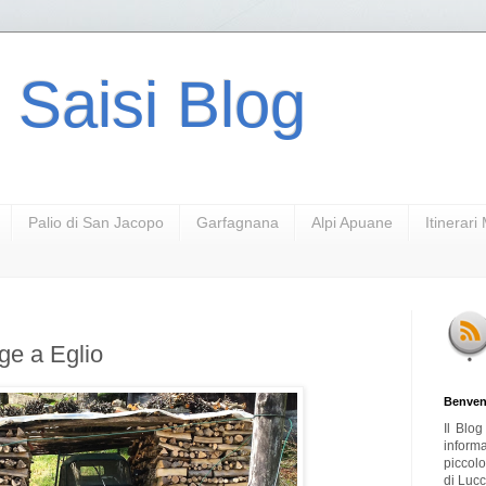
 Saisi Blog
Palio di San Jacopo
Garfagnana
Alpi Apuane
Itinerar
ge a Eglio
Benven
Il Blo
inform
piccol
di Lucc