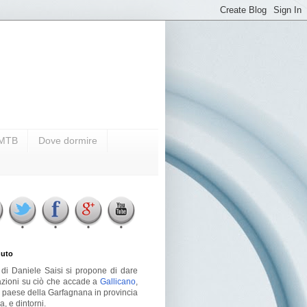
i MTB
Dove dormire
uto
g di Daniele Saisi si propone di dare
azioni su ciò che accade a
Gallicano
,
o paese della Garfagnana in provincia
a, e dintorni.