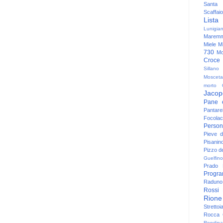
Santa
Scaffaio
Lista
Lunigia
Maremm
Miele
Mi
730
Mo
Croce
Sillano
Mosceta
morto
Jacop
Pane 
Pantare
Focolac
Person
Pieve 
Pisanin
Pizzo de
Guelfino
Prado
Progr
Raduno 
Rossi
Rione
Strettoi
Rocca G
Rondina