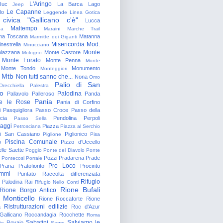
L'Aringo
Iuc
La Barca
Lago
Jeep
Le Capanne
lo
Leggende
Linea Gotica
 civica "Gallicano c'è"
Lucca
Maltempo
na
Maraini
Marche Trail
a Toscana
Matanna
Marmitte dei Giganti
Misericordia
Mod.
nestrella
Minucciano
Monte
lazzana
Monte Castore
Mologno
Monte Forato
Monte Penna
Monte
Monte Tondo
Monumento
Monteggiori
Mtb
Non tutti sanno che...
Nona
Omo
Palio di San
Orecchiella
Palestra
o
Palodina
Pallavolo
Palleroso
Panda
Pania
e le Rose
Pania di Corfino
i
Pasquigliora
Passo Croce
Passo della
cia
Pendolina
Perpoli
Passo Sella
aggi
Piazza
Petrosciana
Piazza al Serchio
di San Cassiano
Piglionico
Piglione
Pisa
Piscina Comunale
o
Pizzo d'Uccello
lle Saette
Poggio
Ponte del Diavolo
Ponte
Pozzi
Pradarena
Prade
Pontecosi
Porraie
Pro Loco
Prana
Pratofiorito
Procinto
ammi
Puntato
Raccolta differenziata
Rifugio
Palodina
Rai
Rifugio Nello Conti
Rione Bufali
Rione Borgo Antico
 Monticello
Rione Roccaforte
Rione
Ristrutturazioni edilizie
a
Roc d'Azur
allicano
Roccandagia
Rocchette
Roma
Sabatini
Salviamo le
Rovaio
io
Sagro