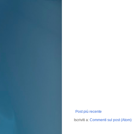
Post più recente
Iscriviti a:
Commenti sul post (Atom)