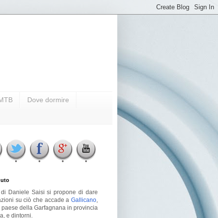
i MTB
Dove dormire
uto
g di Daniele Saisi si propone di dare
azioni su ciò che accade a
Gallicano
,
o paese della Garfagnana in provincia
a, e dintorni.