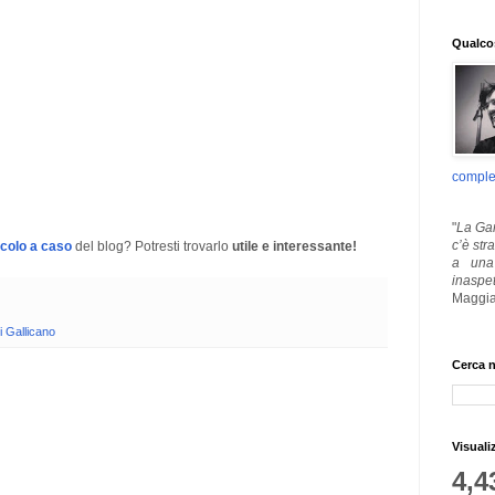
Qualcos
comple
"
La Gar
c’è str
icolo a caso
del blog? Potresti trovarlo
utile e interessante!
a una 
inaspe
Maggia
i Gallicano
Cerca n
Visuali
4,4