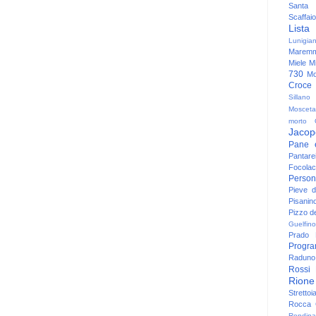
Santa
Scaffaio
Lista
Lunigia
Maremm
Miele
Mi
730
Mo
Croce
Sillano
Mosceta
morto
Jacop
Pane 
Pantare
Focolac
Person
Pieve 
Pisanin
Pizzo de
Guelfino
Prado
Progr
Raduno 
Rossi
Rione
Strettoi
Rocca G
Rondina