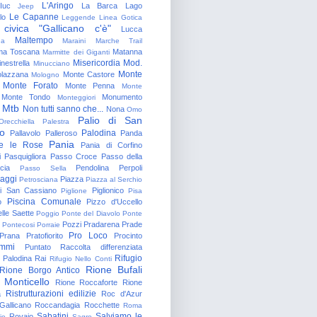
L'Aringo
Iuc
La Barca
Lago
Jeep
Le Capanne
lo
Leggende
Linea Gotica
 civica "Gallicano c'è"
Lucca
Maltempo
na
Maraini
Marche Trail
a Toscana
Matanna
Marmitte dei Giganti
Misericordia
Mod.
nestrella
Minucciano
Monte
lazzana
Monte Castore
Mologno
Monte Forato
Monte Penna
Monte
Monte Tondo
Monumento
Monteggiori
Mtb
Non tutti sanno che...
Nona
Omo
Palio di San
Orecchiella
Palestra
o
Palodina
Pallavolo
Palleroso
Panda
Pania
e le Rose
Pania di Corfino
i
Pasquigliora
Passo Croce
Passo della
cia
Pendolina
Perpoli
Passo Sella
aggi
Piazza
Petrosciana
Piazza al Serchio
di San Cassiano
Piglionico
Piglione
Pisa
Piscina Comunale
o
Pizzo d'Uccello
lle Saette
Poggio
Ponte del Diavolo
Ponte
Pozzi
Pradarena
Prade
Pontecosi
Porraie
Pro Loco
Prana
Pratofiorito
Procinto
ammi
Puntato
Raccolta differenziata
Rifugio
Palodina
Rai
Rifugio Nello Conti
Rione Bufali
Rione Borgo Antico
 Monticello
Rione Roccaforte
Rione
Ristrutturazioni edilizie
a
Roc d'Azur
allicano
Roccandagia
Rocchette
Roma
Sabatini
Salviamo le
Rovaio
io
Sagro