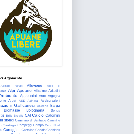
per Argomento
Alluvione
Abisso Revel
Alpe di
Alpi Apuane
Altissimo
Altitudini
tonio
Ambiente
Appennini
Arco
Argegna
onte
Arpat
Assicurazioni
ASD
Asinara
azioni Gallicanesi
Barga
Balzone
Biomasse
Bolognana
Bonus
Calcio
tte
CAI
Calomini
Brillo
Broglio
i storici
Cammino di Santiago
Cammino
Campeggi
Campo
 di Santiago
Capo Nord
so
Careggine
Cartoline
Cascio
Cashless