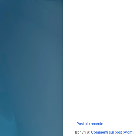
Post più recente
Iscriviti a:
Commenti sul post (Atom)