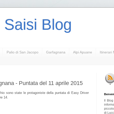
 Saisi Blog
Palio di San Jacopo
Garfagnana
Alpi Apuane
Itinerar
gnana - Puntata del 11 aprile 2015
hio sono state le protagoniste della puntata di Easy Driver
Benven
re 14.
Il Blo
inform
piccol
di Lucc