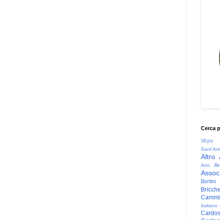
Cerca 
3Epic
Sant'An
Altro
Ar
Arni
Associ
Bertini
Bricche
Cammin
Italiano
Cardo