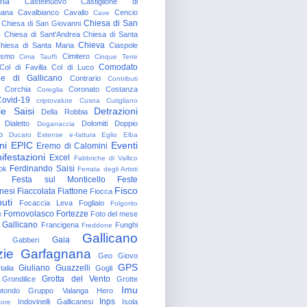
gna
Castelnuovo
Castiglione di
nana
Cavalbianco
Cavallo
Cencio
Cave
Chiesa di San
Chiesa di San Giovanni
o
Chiesa di Sant'Andrea
Chiesa di Santa
Chieva
hiesa di Santa Maria
Ciaspole
rismo
Cimitero
Cima Tauffi
Cinque Terre
Comodato
Col di Favilla
Col di Luco
e di Gallicano
Contrario
Contributi
Corchia
Coronato
Costanza
Coreglia
ovid-19
criptovalute
Cusna
Cutigliano
le Saisi
Detrazioni
Della Robbia
Dialetto
Dolomiti
Doppio
Doganaccia
o
Ducato Estense
e-fattura
Eglio
Elba
ni
EPIC
Eventi
Eremo di Calomini
ifestazioni
Excel
Fabbriche di Vallico
Ferdinando Saisi
ok
Ferrata degli Artisti
Festa sul Monticello
Feste
Fisco
nesi
Fiaccolata
Fiattone
Fiocca
uti
Focaccia Leva
Fogliaio
Folgorito
Fornovolasco
Fortezze
e
Foto del mese
 Gallicano
Francigena
Funghi
Freddone
Gallicano
Gaia
Gabberi
zie
Garfagnana
Geo
Giovo
GPS
Giuliano Guazzelli
talia
Gogli
Grotta del Vento
Grondilice
Grotte
Imu
otondo
Gruppo Valanga
Hero
Inps
Indovinelli Gallicanesi
Isola
tore