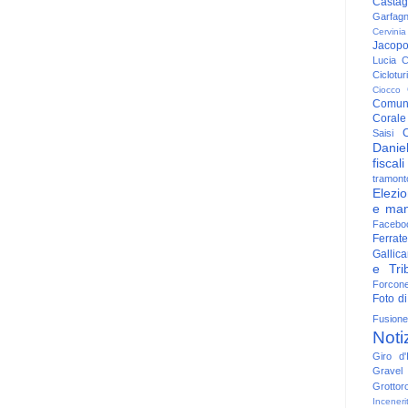
Casta
Garfag
Cervinia
Jacop
Lucia
C
Ciclotu
Ciocco
Comun
Corale
C
Saisi
Danie
fiscali
tramont
Elezio
e man
Facebo
Ferrate
Gallica
e Trib
Forcon
Foto di
Fusione
Noti
Giro d'I
Gravel
Grottor
Inceneri