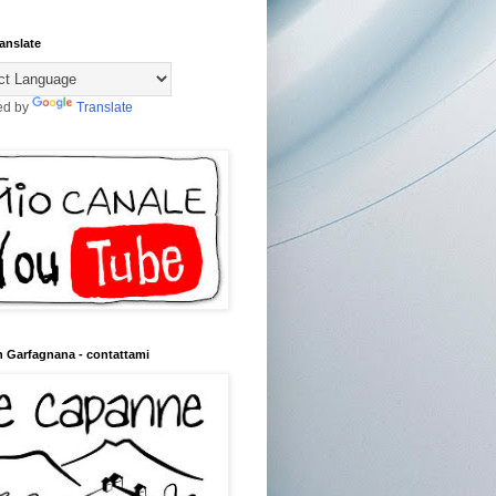
anslate
ed by
Translate
n Garfagnana - contattami