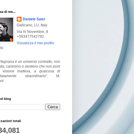
a di me...
Daniele Saisi
Gallicano, LU, Italy
Via IV Novembre, 8
+393477542792
Visualizza il mio profilo
to
fagnana è un universo contratto, non
ada, cammino o sentiero che non porti
visione inattesa, a qualcosa di
ttatamente straordinario
".
M.
ni
el blog
zzazioni totali
34,081