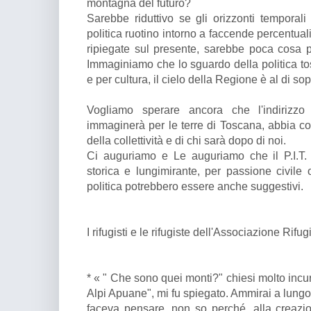
montagna del futuro?
Sarebbe riduttivo se gli orizzonti temporali
politica ruotino intorno a faccende percentu
ripiegate sul presente, sarebbe poca cosa pe
Immaginiamo che lo sguardo della politica tos
e per cultura, il cielo della Regione è al di so
Vogliamo sperare ancora che l'indirizzo t
immaginerà per le terre di Toscana, abbia co
della collettività e di chi sarà dopo di noi.
Ci auguriamo e Le auguriamo che il P.I.T. 
storica e lungimirante, per passione civile o
politica potrebbero essere anche suggestivi.
I rifugisti e le rifugiste dell'Associazione Rif
* « " Che sono quei monti?" chiesi molto incur
Alpi Apuane", mi fu spiegato. Ammirai a lungo
faceva pensare, non so perché, alla creazi