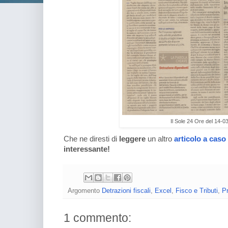
Il Sole 24 Ore del 14-0
Che ne diresti di
leggere
un altro
articolo a caso
interessante!
Argomento
Detrazioni fiscali
,
Excel
,
Fisco e Tributi
,
P
1 commento: