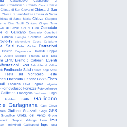
gna
Castelnuovo
Castiglione di
nana
Cavalbianco
Cavallo
Cencio
Cave
Chiesa di San
Chiesa di San Giovanni
o
Chiesa di Sant'Andrea
Chiesa di Santa
Chieva
hiesa di Santa Maria
Ciaspole
rismo
Cimitero
Cima Tauffi
Cinque Terre
Comodato
Col di Favilla
Col di Luco
e di Gallicano
Contrario
Contributi
Corchia
Coronato
Costanza
Coreglia
ovid-19
criptovalute
Cusna
Cutigliano
le Saisi
Detrazioni
Della Robbia
Dialetto
Dolomiti
Doppio
Doganaccia
o
Ducato Estense
e-fattura
Eglio
Elba
ni
EPIC
Eventi
Eremo di Calomini
ifestazioni
Excel
Fabbriche di Vallico
Ferdinando Saisi
ok
Ferrata degli Artisti
Festa sul Monticello
Feste
Fisco
nesi
Fiaccolata
Fiattone
Fiocca
uti
Focaccia Leva
Fogliaio
Folgorito
Fornovolasco
Fortezze
e
Foto del mese
 Gallicano
Francigena
Funghi
Freddone
Gallicano
Gaia
Gabberi
zie
Garfagnana
Geo
Giovo
GPS
Giuliano Guazzelli
talia
Gogli
Grotta del Vento
Grondilice
Grotte
Imu
otondo
Gruppo Valanga
Hero
Inps
Indovinelli Gallicanesi
Isola
tore