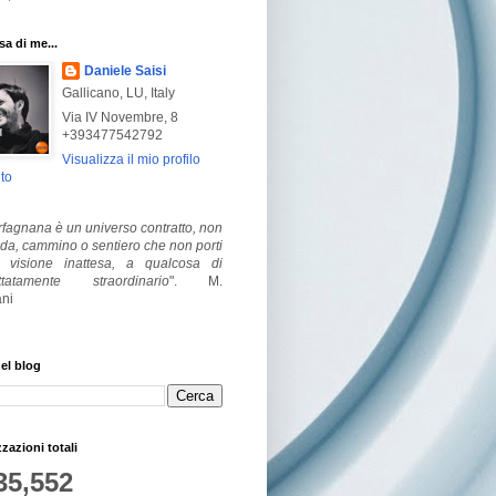
a di me...
Daniele Saisi
Gallicano, LU, Italy
Via IV Novembre, 8
+393477542792
Visualizza il mio profilo
to
fagnana è un universo contratto, non
ada, cammino o sentiero che non porti
visione inattesa, a qualcosa di
ttatamente straordinario
".
M.
ni
el blog
zzazioni totali
35,552