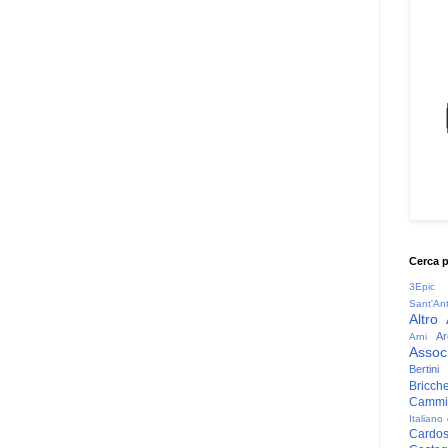
Cerca 
3Epic
Sant'An
Altro
Ar
Arni
Associ
Bertini
Bricche
Cammin
Italiano
Cardo