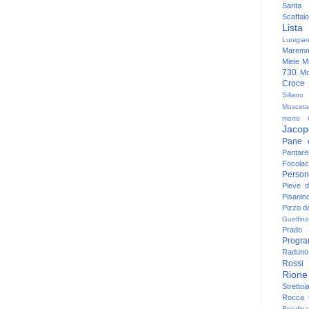
Santa
Scaffaio
Lista
Lunigia
Maremm
Miele
Mi
730
Mo
Croce
Sillano
Mosceta
morto
Jacop
Pane 
Pantare
Focolac
Person
Pieve 
Pisanin
Pizzo de
Guelfino
Prado
Progr
Raduno 
Rossi
Rione
Strettoi
Rocca G
Rondina