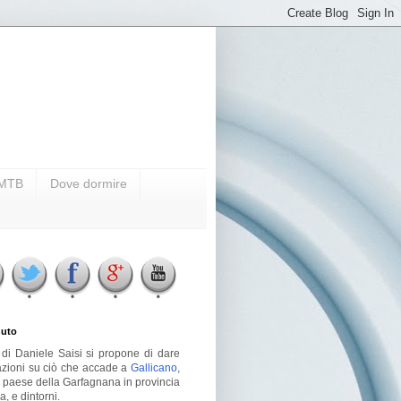
i MTB
Dove dormire
uto
g di Daniele Saisi si propone di dare
azioni su ciò che accade a
Gallicano
,
o paese della Garfagnana in provincia
a, e dintorni.