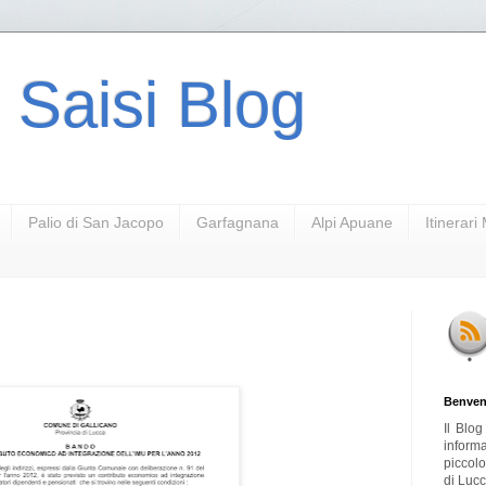
 Saisi Blog
Palio di San Jacopo
Garfagnana
Alpi Apuane
Itinerar
Benven
Il Blo
inform
piccol
di Lucc