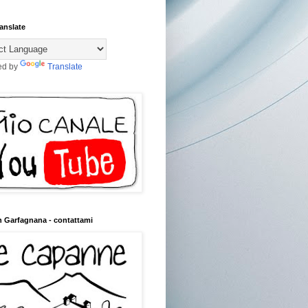
anslate
ed by
Translate
n Garfagnana - contattami