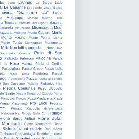
L'Aringo
Iuc
La Barca
Lago
Jeep
Le Capanne
lo
Leggende
Linea Gotica
 civica "Gallicano c'è"
Lucca
Maltempo
na
Maraini
Marche Trail
a Toscana
Matanna
Marmitte dei Giganti
Misericordia
Mod.
nestrella
Minucciano
Monte
lazzana
Monte Castore
Mologno
Monte Forato
Monte Penna
Monte
Monte Tondo
Monumento
Monteggiori
Mtb
Non tutti sanno che...
Nona
Omo
Palio di San
Orecchiella
Palestra
o
Palodina
Pallavolo
Palleroso
Panda
Pania
e le Rose
Pania di Corfino
i
Pasquigliora
Passo Croce
Passo della
cia
Pendolina
Perpoli
Passo Sella
aggi
Piazza
Petrosciana
Piazza al Serchio
di San Cassiano
Piglionico
Piglione
Pisa
Piscina Comunale
o
Pizzo d'Uccello
lle Saette
Poggio
Ponte del Diavolo
Ponte
Pozzi
Pradarena
Prade
Pontecosi
Porraie
Pro Loco
Prana
Pratofiorito
Procinto
ammi
Puntato
Raccolta differenziata
Rifugio
Palodina
Rai
Rifugio Nello Conti
Rione Bufali
Rione Borgo Antico
 Monticello
Rione Roccaforte
Rione
Ristrutturazioni edilizie
a
Roc d'Azur
allicano
Roccandagia
Rocchette
Roma
Sabatini
Salviamo le
Rovaio
io
Sagro