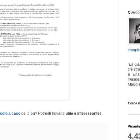
Qualcos
comple
"
La Gar
c’è str
a una 
inaspe
Maggia
Cerca n
icolo a caso
del blog? Potresti trovarlo
utile e interessante!
Visuali
4,4