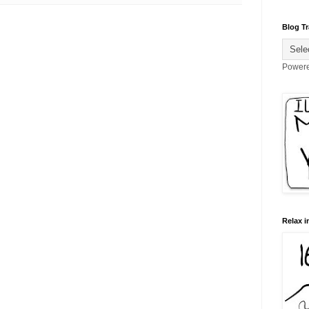
Blog Tr
Power
Relax i