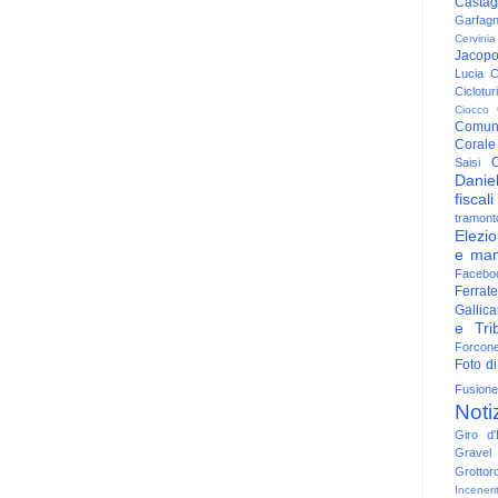
Casta
Garfag
Cervinia
Jacop
Lucia
C
Ciclotu
Ciocco
Comun
Corale
C
Saisi
Danie
fiscali
tramont
Elezio
e man
Facebo
Ferrate
Gallica
e Trib
Forcon
Foto di
Fusione
Noti
Giro d'I
Gravel
Grottor
Inceneri