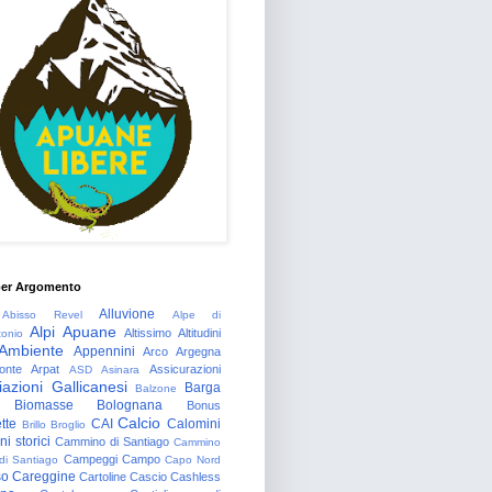
per Argomento
Alluvione
Abisso Revel
Alpe di
Alpi Apuane
Altissimo
Altitudini
tonio
Ambiente
Appennini
Arco
Argegna
onte
Arpat
Assicurazioni
ASD
Asinara
azioni Gallicanesi
Barga
Balzone
Biomasse
Bolognana
Bonus
Calcio
tte
CAI
Calomini
Brillo
Broglio
i storici
Cammino di Santiago
Cammino
Campeggi
Campo
 di Santiago
Capo Nord
so
Careggine
Cartoline
Cascio
Cashless