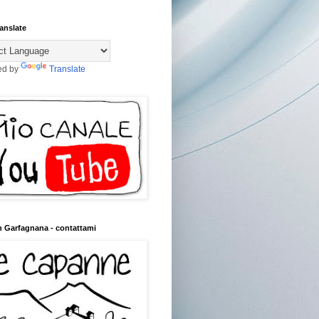
anslate
ed by
Translate
n Garfagnana - contattami