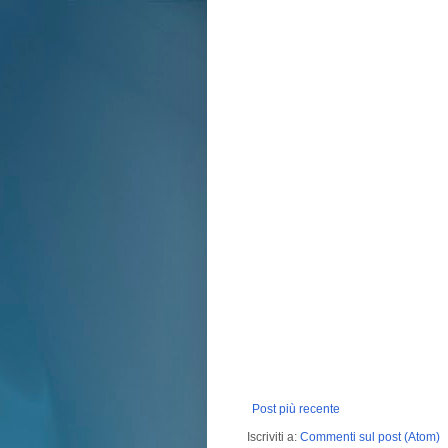
Post più recente
Iscriviti a:
Commenti sul post (Atom)