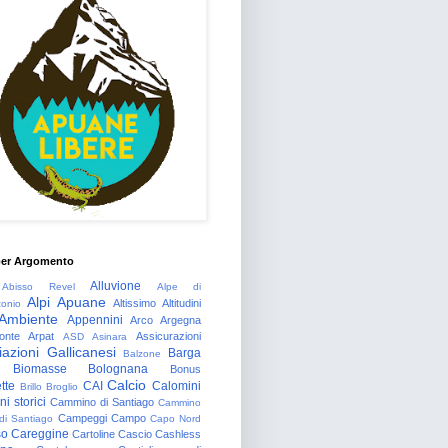
per Argomento
Alluvione
Abisso Revel
Alpe di
Alpi Apuane
Altissimo
Altitudini
tonio
Ambiente
Appennini
Arco
Argegna
onte
Arpat
Assicurazioni
ASD
Asinara
azioni Gallicanesi
Barga
Balzone
Biomasse
Bolognana
Bonus
Calcio
tte
CAI
Calomini
Brillo
Broglio
i storici
Cammino di Santiago
Cammino
Campeggi
Campo
 di Santiago
Capo Nord
so
Careggine
Cartoline
Cascio
Cashless