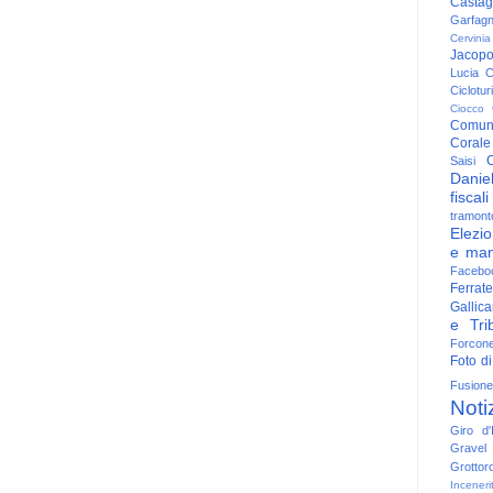
Casta
Garfag
Cervinia
Jacop
Lucia
C
Ciclotu
Ciocco
Comun
Corale
C
Saisi
Danie
fiscali
tramont
Elezio
e man
Facebo
Ferrate
Gallica
e Trib
Forcon
Foto di
Fusione
Noti
Giro d'I
Gravel
Grottor
Inceneri