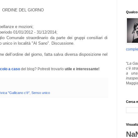
ORDINE DEL GIORNO
Qualcos
rpellanze e mozioni;
 periodo 01/01/2012 - 31/12/2014;
io Comunale straordinario da parte dei gruppi consiliari di
o unico in località "Al Sano". Discussione.
comple
ne dell’ordine del giorno, fatta salva diversa disposizione nel
"
La Gar
c’è str
icolo a caso
del blog? Potresti trovarlo
utile e interessante!
a una 
inaspe
Maggia
civica "Gallicano c'è"
,
Senso unico
Cerca n
Visuali
Na