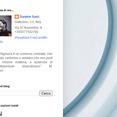
a di me...
Daniele Saisi
Gallicano, LU, Italy
Via IV Novembre, 8
+393477542792
Visualizza il mio profilo
to
fagnana è un universo contratto, non
ada, cammino o sentiero che non porti
visione inattesa, a qualcosa di
ttatamente straordinario
".
M.
ni
el blog
zzazioni totali
N