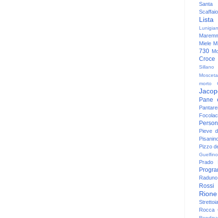
Santa
Scaffaio
Lista
Lunigia
Maremm
Miele
Mi
730
Mo
Croce
Sillano
Mosceta
morto
Jacop
Pane 
Pantare
Focolac
Person
Pieve 
Pisanin
Pizzo de
Guelfino
Prado
Progr
Raduno 
Rossi
Rione
Strettoi
Rocca G
Rondina