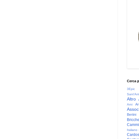
Cerca 
3Epic
Sant'An
Altro
Ar
Arni
Associ
Bertini
Bricche
Cammin
Italiano
Cardo