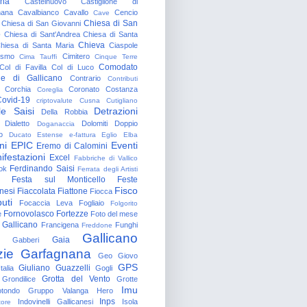
gna
Castelnuovo
Castiglione di
nana
Cavalbianco
Cavallo
Cencio
Cave
Chiesa di San
Chiesa di San Giovanni
o
Chiesa di Sant'Andrea
Chiesa di Santa
Chieva
hiesa di Santa Maria
Ciaspole
rismo
Cimitero
Cima Tauffi
Cinque Terre
Comodato
Col di Favilla
Col di Luco
e di Gallicano
Contrario
Contributi
Corchia
Coronato
Costanza
Coreglia
ovid-19
criptovalute
Cusna
Cutigliano
le Saisi
Detrazioni
Della Robbia
Dialetto
Dolomiti
Doppio
Doganaccia
o
Ducato Estense
e-fattura
Eglio
Elba
ni
EPIC
Eventi
Eremo di Calomini
ifestazioni
Excel
Fabbriche di Vallico
Ferdinando Saisi
ok
Ferrata degli Artisti
Festa sul Monticello
Feste
Fisco
nesi
Fiaccolata
Fiattone
Fiocca
uti
Focaccia Leva
Fogliaio
Folgorito
Fornovolasco
Fortezze
e
Foto del mese
 Gallicano
Francigena
Funghi
Freddone
Gallicano
Gaia
Gabberi
zie
Garfagnana
Geo
Giovo
GPS
Giuliano Guazzelli
talia
Gogli
Grotta del Vento
Grondilice
Grotte
Imu
otondo
Gruppo Valanga
Hero
Inps
Indovinelli Gallicanesi
Isola
tore