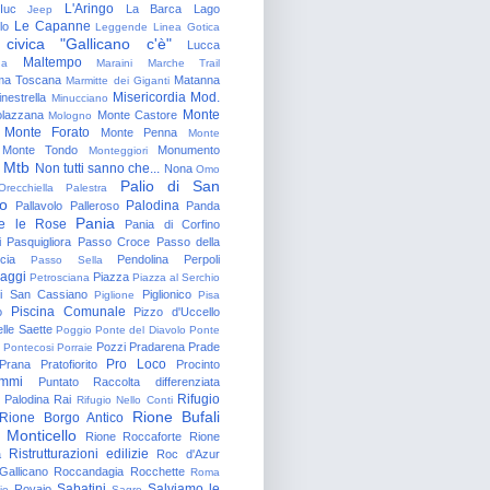
L'Aringo
Iuc
La Barca
Lago
Jeep
Le Capanne
lo
Leggende
Linea Gotica
 civica "Gallicano c'è"
Lucca
Maltempo
na
Maraini
Marche Trail
a Toscana
Matanna
Marmitte dei Giganti
Misericordia
Mod.
nestrella
Minucciano
Monte
lazzana
Monte Castore
Mologno
Monte Forato
Monte Penna
Monte
Monte Tondo
Monumento
Monteggiori
Mtb
Non tutti sanno che...
Nona
Omo
Palio di San
Orecchiella
Palestra
o
Palodina
Pallavolo
Palleroso
Panda
Pania
e le Rose
Pania di Corfino
i
Pasquigliora
Passo Croce
Passo della
cia
Pendolina
Perpoli
Passo Sella
aggi
Piazza
Petrosciana
Piazza al Serchio
di San Cassiano
Piglionico
Piglione
Pisa
Piscina Comunale
o
Pizzo d'Uccello
lle Saette
Poggio
Ponte del Diavolo
Ponte
Pozzi
Pradarena
Prade
Pontecosi
Porraie
Pro Loco
Prana
Pratofiorito
Procinto
ammi
Puntato
Raccolta differenziata
Rifugio
Palodina
Rai
Rifugio Nello Conti
Rione Bufali
Rione Borgo Antico
 Monticello
Rione Roccaforte
Rione
Ristrutturazioni edilizie
a
Roc d'Azur
allicano
Roccandagia
Rocchette
Roma
Sabatini
Salviamo le
Rovaio
io
Sagro