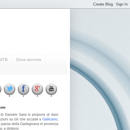
i MTB
Dove dormire
uto
g di Daniele Saisi si propone di dare
azioni su ciò che accade a
Gallicano
,
o paese della Garfagnana in provincia
a, e dintorni.