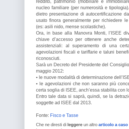
reddito, patrimonio (mobiliare e immobiliare
nucleo familiare (per numerosità e tipologia)
dietro presentazione di autocertificazione da
usato finora generalmente per richiedere le
(es: asili nido, mense scolastiche).
Ora, in base alla Manovra Monti, l’ISEE di
chiave d’accesso per ottenere anche deter
assistenziali: al superamento di una cert
agevolazioni fiscali e tariffarie e taluni bene
riconosciuti.
Sarà un Decreto del Presidente del Consiglio d
maggio 2012:
• le nuove modalità di determinazione dell’IS
• le agevolazioni che non saranno più conc
certa soglia di ISEE, anch’essa stabilita con l
Entro tale data si saprà, quindi, se la detraz
soggette ad ISEE dal 2013.
Fonte:
Fisco e Tasse
Che ne diresti di
leggere
un altro
articolo a caso