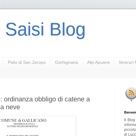
 Saisi Blog
Palio di San Jacopo
Garfagnana
Alpi Apuane
Itinerar
 ordinanza obbligo di catene a
da neve
Benven
Il Blo
inform
piccol
di Lucc