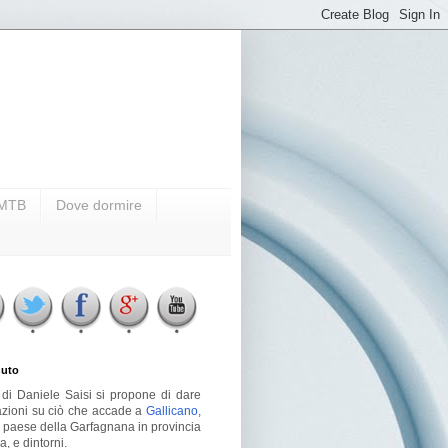
i MTB
Dove dormire
uto
g di Daniele Saisi si propone di dare
azioni su ciò che accade a
Gallicano
,
o paese della Garfagnana in provincia
a, e dintorni.