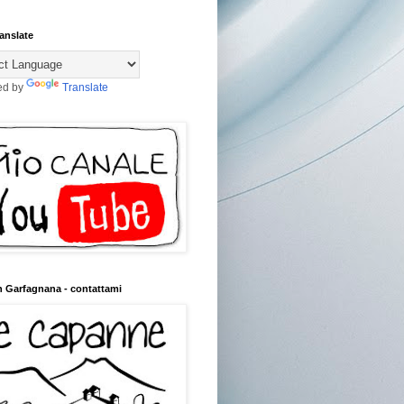
anslate
ed by
Translate
n Garfagnana - contattami