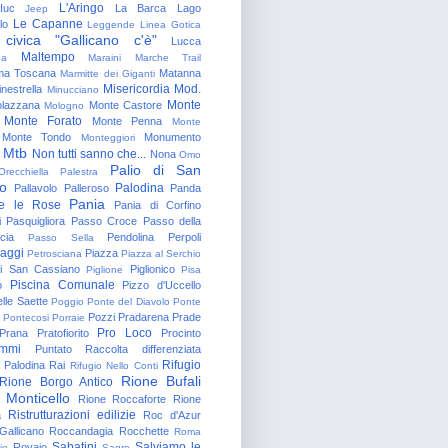
L'Aringo
Iuc
La Barca
Lago
Jeep
Le Capanne
lo
Leggende
Linea Gotica
 civica "Gallicano c'è"
Lucca
Maltempo
na
Maraini
Marche Trail
a Toscana
Matanna
Marmitte dei Giganti
Misericordia
Mod.
nestrella
Minucciano
Monte
lazzana
Monte Castore
Mologno
Monte Forato
Monte Penna
Monte
Monte Tondo
Monumento
Monteggiori
Mtb
Non tutti sanno che...
Nona
Omo
Palio di San
Orecchiella
Palestra
o
Palodina
Pallavolo
Palleroso
Panda
Pania
e le Rose
Pania di Corfino
i
Pasquigliora
Passo Croce
Passo della
cia
Pendolina
Perpoli
Passo Sella
aggi
Piazza
Petrosciana
Piazza al Serchio
di San Cassiano
Piglionico
Piglione
Pisa
Piscina Comunale
o
Pizzo d'Uccello
lle Saette
Poggio
Ponte del Diavolo
Ponte
Pozzi
Pradarena
Prade
Pontecosi
Porraie
Pro Loco
Prana
Pratofiorito
Procinto
ammi
Puntato
Raccolta differenziata
Rifugio
Palodina
Rai
Rifugio Nello Conti
Rione Bufali
Rione Borgo Antico
 Monticello
Rione Roccaforte
Rione
Ristrutturazioni edilizie
a
Roc d'Azur
allicano
Roccandagia
Rocchette
Roma
Sabatini
Salviamo le
Rovaio
io
Sagro