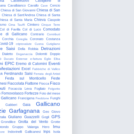
gna
Castelnuovo
Castiglione di
nana
Cavalbianco
Cavallo
Cencio
Cave
Chiesa di San
Chiesa di San Giovanni
o
Chiesa di Sant'Andrea
Chiesa di Santa
Chieva
hiesa di Santa Maria
Ciaspole
rismo
Cimitero
Cima Tauffi
Cinque Terre
Comodato
Col di Favilla
Col di Luco
e di Gallicano
Contrario
Contributi
Corchia
Coronato
Costanza
Coreglia
ovid-19
criptovalute
Cusna
Cutigliano
le Saisi
Detrazioni
Della Robbia
Dialetto
Dolomiti
Doppio
Doganaccia
o
Ducato Estense
e-fattura
Eglio
Elba
ni
EPIC
Eventi
Eremo di Calomini
ifestazioni
Excel
Fabbriche di Vallico
Ferdinando Saisi
ok
Ferrata degli Artisti
Festa sul Monticello
Feste
Fisco
nesi
Fiaccolata
Fiattone
Fiocca
uti
Focaccia Leva
Fogliaio
Folgorito
Fornovolasco
Fortezze
e
Foto del mese
 Gallicano
Francigena
Funghi
Freddone
Gallicano
Gaia
Gabberi
zie
Garfagnana
Geo
Giovo
GPS
Giuliano Guazzelli
talia
Gogli
Grotta del Vento
Grondilice
Grotte
Imu
otondo
Gruppo Valanga
Hero
Inps
Indovinelli Gallicanesi
Isola
tore