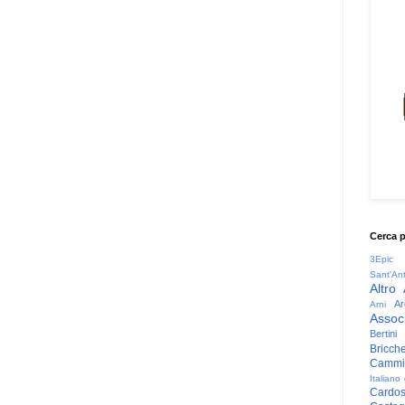
Cerca 
3Epic
Sant'An
Altro
Ar
Arni
Associ
Bertini
Bricche
Cammin
Italiano
Cardo