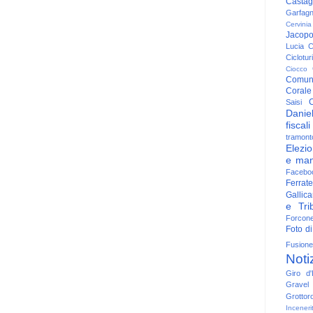
Casta
Garfag
Cervinia
Jacop
Lucia
C
Ciclotu
Ciocco
Comun
Corale
C
Saisi
Danie
fiscali
tramont
Elezio
e man
Facebo
Ferrate
Gallica
e Trib
Forcon
Foto di
Fusione
Noti
Giro d'I
Gravel
Grottor
Inceneri