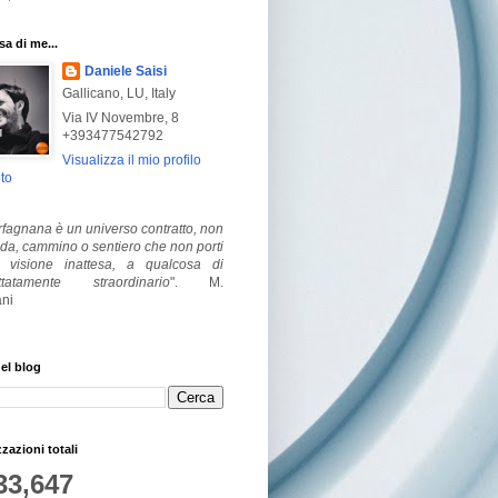
a di me...
Daniele Saisi
Gallicano, LU, Italy
Via IV Novembre, 8
+393477542792
Visualizza il mio profilo
to
fagnana è un universo contratto, non
ada, cammino o sentiero che non porti
visione inattesa, a qualcosa di
ttatamente straordinario
".
M.
ni
el blog
zzazioni totali
33,647