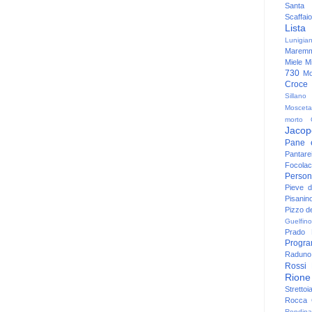
Santa
Scaffaio
Lista
Lunigia
Maremm
Miele
Mi
730
Mo
Croce
Sillano
Mosceta
morto
Jacop
Pane 
Pantare
Focolac
Person
Pieve 
Pisanin
Pizzo de
Guelfino
Prado
Progr
Raduno 
Rossi
Rione
Strettoi
Rocca G
Rondina