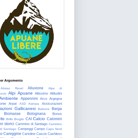
per Argomento
Alluvione
Abisso Revel
Alpe di
Alpi Apuane
Altissimo
Altitudini
tonio
Ambiente
Appennini
Arco
Argegna
onte
Arpat
Assicurazioni
ASD
Asinara
azioni Gallicanesi
Barga
Balzone
Biomasse
Bolognana
Bonus
Calcio
tte
CAI
Calomini
Brillo
Broglio
i storici
Cammino di Santiago
Cammino
Campeggi
Campo
 di Santiago
Capo Nord
so
Careggine
Cartoline
Cascio
Cashless