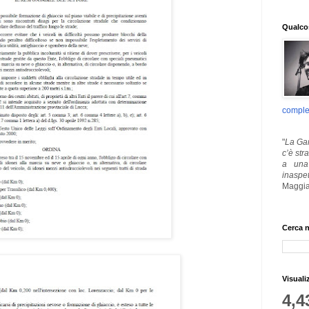
Qualcos
comple
"
La Gar
c’è str
a una 
inaspe
Maggia
Cerca n
Visuali
4,4