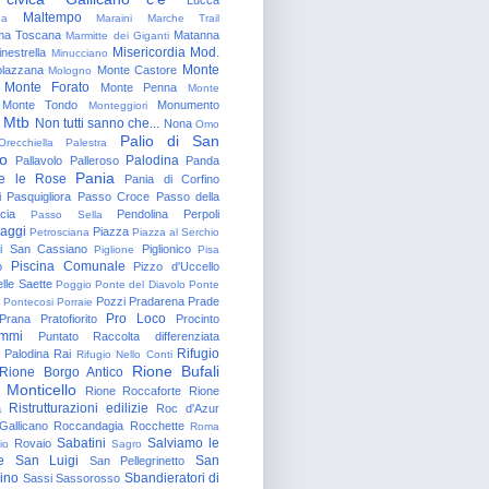
Maltempo
na
Maraini
Marche Trail
a Toscana
Matanna
Marmitte dei Giganti
Misericordia
Mod.
nestrella
Minucciano
Monte
lazzana
Monte Castore
Mologno
Monte Forato
Monte Penna
Monte
Monte Tondo
Monumento
Monteggiori
Mtb
Non tutti sanno che...
Nona
Omo
Palio di San
Orecchiella
Palestra
o
Palodina
Pallavolo
Palleroso
Panda
Pania
e le Rose
Pania di Corfino
i
Pasquigliora
Passo Croce
Passo della
cia
Pendolina
Perpoli
Passo Sella
aggi
Piazza
Petrosciana
Piazza al Serchio
di San Cassiano
Piglionico
Piglione
Pisa
Piscina Comunale
o
Pizzo d'Uccello
lle Saette
Poggio
Ponte del Diavolo
Ponte
Pozzi
Pradarena
Prade
Pontecosi
Porraie
Pro Loco
Prana
Pratofiorito
Procinto
ammi
Puntato
Raccolta differenziata
Rifugio
Palodina
Rai
Rifugio Nello Conti
Rione Bufali
Rione Borgo Antico
 Monticello
Rione Roccaforte
Rione
Ristrutturazioni edilizie
a
Roc d'Azur
allicano
Roccandagia
Rocchette
Roma
Sabatini
Salviamo le
Rovaio
io
Sagro
e
San Luigi
San
San Pellegrinetto
rino
Sbandieratori di
Sassi
Sassorosso