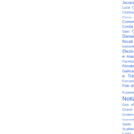
Jacop
Lucia
C
Ciclotu
Ciocco
Comun
Corale
C
Saisi
Danie
fiscali
tramont
Elezio
e man
Facebo
Ferrate
Gallica
e Trib
Forcon
Foto di
Fusione
Noti
Giro d'I
Gravel
Grottor
Inceneri
Santa
Scaffaio
Lista