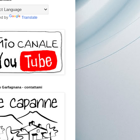
ed by
Translate
n Garfagnana - contattami