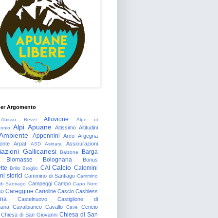
per Argomento
Alluvione
Abisso Revel
Alpe di
Alpi Apuane
Altissimo
Altitudini
tonio
Ambiente
Appennini
Arco
Argegna
onte
Arpat
Assicurazioni
ASD
Asinara
azioni Gallicanesi
Barga
Balzone
Biomasse
Bolognana
Bonus
Calcio
tte
CAI
Calomini
Brillo
Broglio
i storici
Cammino di Santiago
Cammino
Campeggi
Campo
 di Santiago
Capo Nord
so
Careggine
Cartoline
Cascio
Cashless
gna
Castelnuovo
Castiglione di
nana
Cavalbianco
Cavallo
Cencio
Cave
Chiesa di San
Chiesa di San Giovanni