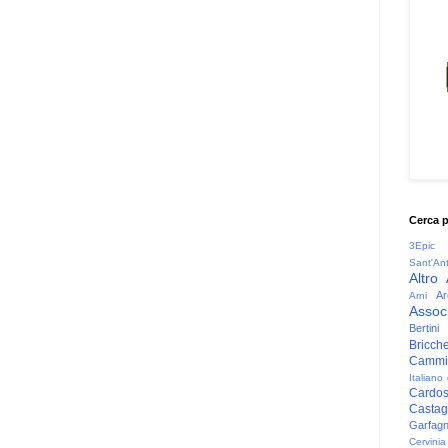
Cerca 
3Epic
Sant'An
Altro
Ar
Arni
Associ
Bertini
Bricche
Cammin
Italiano
Cardo
Casta
Garfag
Cervinia