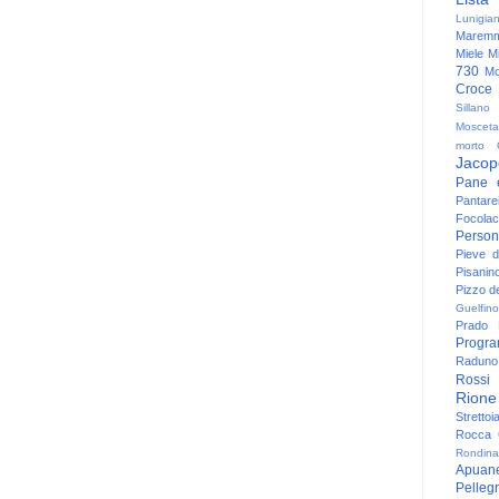
Lunigia
Maremm
Miele
Mi
730
Mo
Croce
Sillano
Mosceta
morto
Jacop
Pane 
Pantare
Focolac
Person
Pieve 
Pisanin
Pizzo de
Guelfino
Prado
Progr
Raduno 
Rossi
Rione
Strettoi
Rocca G
Rondina
Apuan
Pelleg