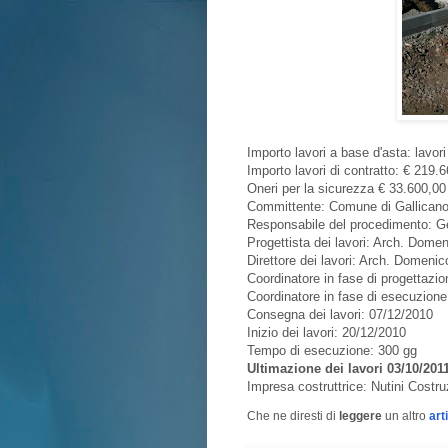
Importo lavori a base d'asta: lavo
Importo lavori di contratto: € 219.
Oneri per la sicurezza € 33.600,00
Committente: Comune di Gallican
Responsabile del procedimento: G
Progettista dei lavori: Arch. Dome
Direttore dei lavori: Arch. Domenic
Coordinatore in fase di progettazi
Coordinatore in fase di esecuzion
Consegna dei lavori: 07/12/2010
Inizio dei lavori: 20/12/2010
Tempo di esecuzione: 300 gg
Ultimazione dei lavori 03/10/201
Impresa costruttrice: Nutini Costru
Che ne diresti di
leggere
un altro
art