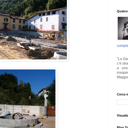
Qualcos
comple
"
La Gar
c’è str
a una 
inaspe
Maggia
Cerca n
Visuali
Blog Tr