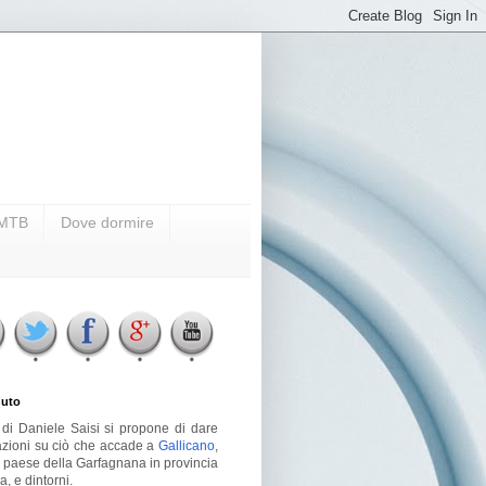
i MTB
Dove dormire
uto
g di Daniele Saisi si propone di dare
azioni su ciò che accade a
Gallicano
,
o paese della Garfagnana in provincia
a, e dintorni.