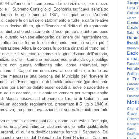
Jacop
230.44 all'anno, in ricompensa dei servizi che, per mezzo
Lucia
C
go; e il Supremo Consiglio di Economia ratificava senz'altro
Ciclotu
darono le cose sino al 1841, nel qual anno l'Autorità
Ciocco
i cedere le chiavi dello stabilimento e tutte le carte relative
Comun
 un deciso rifiuto, giustificando col diritto di giuspatronato
Corale
io; diritto che ostinatamente difese, pronto soltanto pro bono
C
Saisi
e, quando venisse alleggerito dall'onere del mantenimento.
Danie
fiscali
raltro tenne ferme le sue domande; nominò senza più il
istrazione. Allora la contesa fu portata dinanzi al trono; ed il
tramont
Elezio
che, se il Vescovo reclamava la giurisdizione dell'oratorio,
e man
ondizione che il Comune restasse esonerato da ogni obbligo
Facebo
altro con questa ordinanza tolto, come speravasi, ogni
Ferrate
istione. Il Cappellano rinunziava al suo ufficio; e tosto era
Gallica
i che mandasse una persona del Municipio per ricevere in
e Trib
 mobili dell'Eremitaggio, e del locale adiacente (già destinato
Forcon
evano poi a tempo debito esser ceduti al novello sacerdote e
Foto di
se ad un accordo; e le contese vennero per sempre sopite
Fusione
di Massa riusciva ad ottenere sull'Eremo di Calomini, per
Noti
eva un acconcio regolamento, presentato il 5 luglio 1846 al
Giro d'I
rovava, ma prometteva eziandio il suo valido aiuto per farlo
Gravel
Grottor
va essere in antico assai ricco, come lo attesta il Terrilogio,
Inceneri
; ed una prova indiretta l'abbiamo anche nella qualità delle
Santa
ed argenti, di cui era doviziosamente fornito il Santuario. De'
Scaffaio
 di questo secolo, dal Delegato dei Beni Nazionali, Capitano
Lista