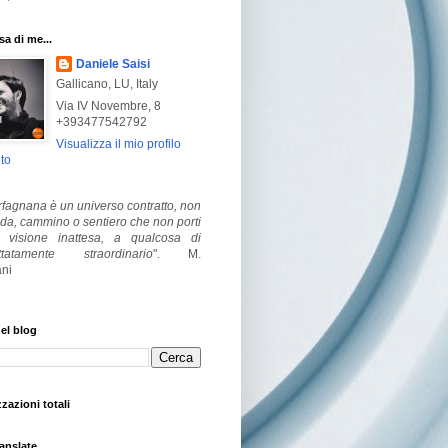
a di me...
Daniele Saisi
Gallicano, LU, Italy
Via IV Novembre, 8
+393477542792
Visualizza il mio profilo
to
fagnana è un universo contratto, non
ada, cammino o sentiero che non porti
visione inattesa, a qualcosa di
ttatamente straordinario
".
M.
ni
el blog
zzazioni totali
anslate