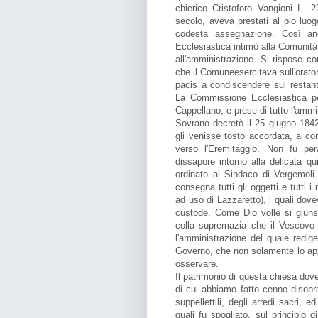
chierico Cristoforo Vangioni L. 
secolo, aveva prestati al pio luo
codesta assegnazione. Così an
Ecclesiastica intimò alla Comunità d
all'amministrazione. Si rispose con
che il Comuneesercitava sull'orator
pacis a condiscendere sul restant
La Commissione Ecclesiastica pe
Cappellano, e prese di tutto l'ammin
Sovrano decretò il 25 giugno 1842 
gli venisse tosto accordata, a c
verso l'Eremitaggio. Non fu per
dissapore intorno alla delicata qu
ordinato al Sindaco di Vergemol
consegna tutti gli oggetti e tutti i
ad uso di Lazzaretto), i quali dov
custode. Come Dio volle si giun
colla supremazia che il Vescovo 
l'amministrazione del quale redig
Governo, che non solamente lo app
osservare.
Il patrimonio di questa chiesa dove
di cui abbiamo fatto cenno disopra
suppellettili, degli arredi sacri, 
quali fu spogliato, sul principio