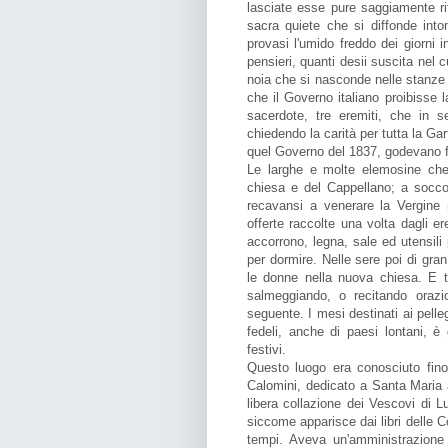
lasciate esse pure saggiamente rifu
sacra quiete che si diffonde int
provasi l'umido freddo dei giorni i
pensieri, quanti desii suscita nel c
noia che si nasconde nelle stanze d
che il Governo italiano proibisse
sacerdote, tre eremiti, che in 
chiedendo la carità per tutta la Ga
quel Governo del 1837, godevano fr
Le larghe e molte elemosine che
chiesa e del Cappellano; a soccorr
recavansi a venerare la Vergine
offerte raccolte una volta dagli e
accorrono, legna, sale ed utensili 
per dormire. Nelle sere poi di gra
le donne nella nuova chiesa. E tu
salmeggiando, o recitando orazio
seguente. I mesi destinati ai pell
fedeli, anche di paesi lontani, è
festivi.
Questo luogo era conosciuto fino 
Calomini, dedicato a Santa Maria
libera collazione dei Vescovi di Lu
siccome apparisce dai libri delle Co
tempi. Aveva un'amministrazione 