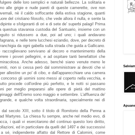
lgere delle loro semplici e naturali bellezze. La solitaria e
omo alle grigie e nude pareti di queste camerette, ove non
nvernali, nè il caldo soffocante della estiva stagione, quanti
uore del cristiano filosofo, che vede allora il nulla, e sente la
ipinte e sfolgoranti di ori e di sete de' superbi palagi! Prima
 la questua stavanoa custodia del Santuario, insieme con un
seguito si ridussero a due, poi ad uno; i quali andavano
rfagnana, e nelle terre lucchesi eziandio, dove, per decreto di
anchigia da ogni gabella sulla strada che guida a Gallicano.
 raccoglievano servivano al decoro e mantenimento della
ere i poveri pellegrini, e ad ospitare tanti benefattori che
 miracolosa. Anche adesso, benché siano venute meno le
Salvia
remiti, non si cessa però dal somministrare ai devoti che vi
per allestire un po' di cibo, e dall'apparecchiare una camera
n concorso gli uomini sono messi al coperto nella vecchia, e
tto procede coll'ordine più perfetto, e le notti si passano
ni per meglio prepararsi alle opere di pietà del mattino
egrinaggi dell'Eremo sono maggio e settembre. L'affluenza de'
 grande, e qualche volta straordinaria, specialmente nei dì
Apuane
dal secolo XIII, sotto il titolo di Romitorio della Penna a
 ad Martyres. La chiesa fu sempre, anche nel medio evo, di
cca, i quali vi esercitarono del continuo questo loro diritto,
llazioni, ed in particolare da quelli del 1497 e dei successivi
a sé, indipendente affatto dal Rettore di Calomini, come