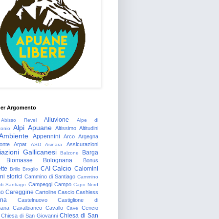
per Argomento
Alluvione
Abisso Revel
Alpe di
Alpi Apuane
Altissimo
Altitudini
tonio
Ambiente
Appennini
Arco
Argegna
onte
Arpat
Assicurazioni
ASD
Asinara
azioni Gallicanesi
Barga
Balzone
Biomasse
Bolognana
Bonus
Calcio
tte
CAI
Calomini
Brillo
Broglio
i storici
Cammino di Santiago
Cammino
Campeggi
Campo
 di Santiago
Capo Nord
so
Careggine
Cartoline
Cascio
Cashless
gna
Castelnuovo
Castiglione di
nana
Cavalbianco
Cavallo
Cencio
Cave
Chiesa di San
Chiesa di San Giovanni