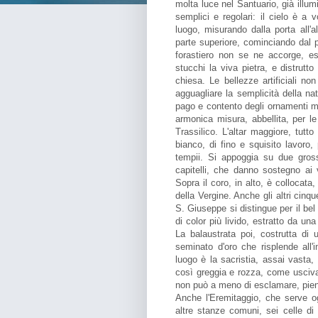
molta luce nel Santuario, già illumi
semplici e regolari: il cielo è a 
luogo, misurando dalla porta all'a
parte superiore, cominciando dal pr
forastiero non se ne accorge, e
stucchi la viva pietra, e distrutto
chiesa. Le bellezze artificiali n
agguagliare la semplicità della na
pago e contento degli ornamenti molt
armonica misura, abbellita, per l
Trassilico. L'altar maggiore, tutt
bianco, di fino e squisito lavoro,
tempii. Si appoggia su due gross
capitelli, che danno sostegno ai 
Sopra il coro, in alto, è collocata
della Vergine. Anche gli altri cinqu
S. Giuseppe si distingue per il b
di color più livido, estratto da 
La balaustrata poi, costrutta di
seminato d'oro che risplende all'
luogo è la sacristia, assai vasta
così greggia e rozza, come usciva 
non può a meno di esclamare, pien
Anche l'Eremitaggio, che serve og
altre stanze comuni, sei celle di