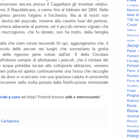
nservano ancora presso il Cappellano gli inventari relativi,
Lunigia
no X Repubblicano, e vanno fino al febbraio del 1804. Nelle
Maremm
Miele
Mi
eso persino l'organo e l'orchestra. Ma ai dì nostri non
730
Mo
 destra del piazzale, insieme alla casetta fuori del portone,
Croce
chiera adiacente al portone, ed il piccolo terreno vignato che
Sillano
so mezzogiorno, che fu donato, non ha molto, dalla famiglia
Mosceta
morto
fia che siam venuti tessendo fin qui, aggiungeremo che, il
Jacop
scolo delle pecore nei luoghi che sovrastano la grotta
Pane 
delle rigorose pene volute dall'art. 8 della Circolare
Pantare
intento sempre di allontanare i pericoli, che il rotolare dei
Focolac
lle acque potrebbe recare alle sottoposte abitazioni, vennero
Person
Pieve 
r ben pulita ed aperta continuamente una fossa che raccoglie
Pisanin
, da dove si scaricano con una graziosa caduta in prossimità
Pizzo de
ncorrere nella multa portata dalla Notificazione ministeriale
Guelfino
Prado
Progr
icolo a caso
del blog? Potresti trovarlo
utile e interessante!
Raduno 
Rossi
Rione
Strettoi
Rocca G
,
Garfagnana
Rondina
Apuan
Pelleg