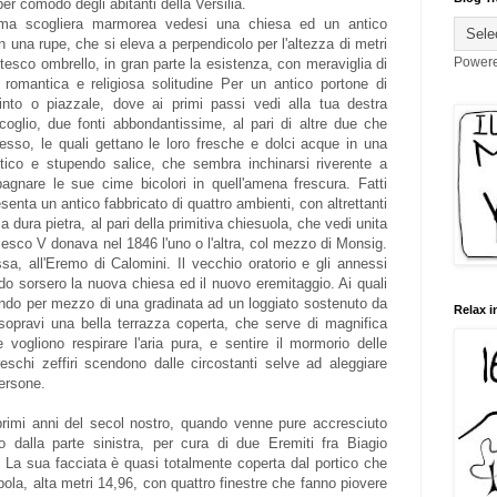
r comodo degli abitanti della Versilia.
sima scogliera marmorea vedesi una chiesa ed un antico
in una rupe, che si eleva a perpendicolo per l'altezza di metri
Power
esco ombrello, in gran parte la esistenza, con meraviglia di
 romantica e religiosa solitudine Per un antico portone di
nto o piazzale, dove ai primi passi vedi alla tua destra
scoglio, due fonti abbondantissime, al pari di altre due che
resso, le quali gettano le loro fresche e dolci acque in una
tico e stupendo salice, che sembra inchinarsi riverente a
 bagnare le sue cime bicolori in quell'amena frescura. Fatti
esenta un antico fabbricato di quattro ambienti, con altrettanti
la dura pietra, al pari della primitiva chiesuola, che vedi unita
esco V donava nel 1846 l'uno o l'altra, col mezzo di Monsig.
, all'Eremo di Calomini. Il vecchio oratorio e gli annessi
do sorsero la nuova chiesa ed il nuovo eremitaggio. Ai quali
ndo per mezzo di una gradinata ad un loggiato sostenuto da
Relax i
sopravi una bella terrazza coperta, che serve di magnifica
 vogliono respirare l'aria pura, e sentire il mormorio delle
eschi zeffiri scendono dalle circostanti selve ad aleggiare
persone.
i primi anni del secol nostro, quando venne pure accresciuto
o dalla parte sinistra, per cura di due Eremiti fra Biagio
. La sua facciata è quasi totalmente coperta dal portico che
upola, alta metri 14,96, con quattro finestre che fanno piovere