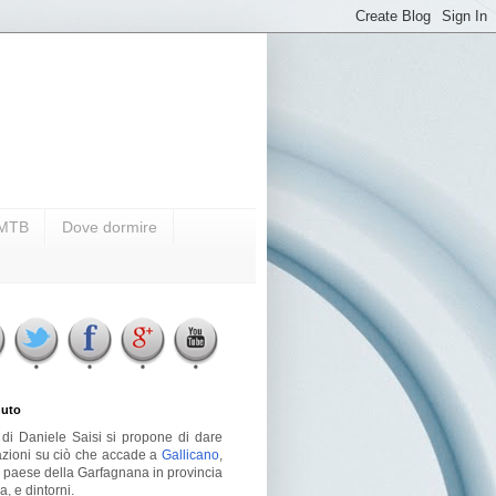
i MTB
Dove dormire
uto
g di Daniele Saisi si propone di dare
azioni su ciò che accade a
Gallicano
,
o paese della Garfagnana in provincia
a, e dintorni.