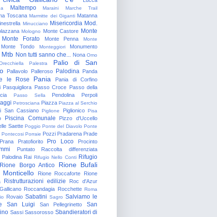
Maltempo
na
Maraini
Marche Trail
a Toscana
Matanna
Marmitte dei Giganti
Misericordia
Mod.
nestrella
Minucciano
Monte
lazzana
Monte Castore
Mologno
Monte Forato
Monte Penna
Monte
Monte Tondo
Monumento
Monteggiori
Mtb
Non tutti sanno che...
Nona
Omo
Palio di San
Orecchiella
Palestra
o
Palodina
Pallavolo
Palleroso
Panda
Pania
e le Rose
Pania di Corfino
i
Pasquigliora
Passo Croce
Passo della
cia
Pendolina
Perpoli
Passo Sella
aggi
Piazza
Petrosciana
Piazza al Serchio
di San Cassiano
Piglionico
Piglione
Pisa
Piscina Comunale
o
Pizzo d'Uccello
lle Saette
Poggio
Ponte del Diavolo
Ponte
Pozzi
Pradarena
Prade
Pontecosi
Porraie
Pro Loco
Prana
Pratofiorito
Procinto
ammi
Puntato
Raccolta differenziata
Rifugio
Palodina
Rai
Rifugio Nello Conti
Rione Bufali
Rione Borgo Antico
 Monticello
Rione Roccaforte
Rione
Ristrutturazioni edilizie
a
Roc d'Azur
allicano
Roccandagia
Rocchette
Roma
Sabatini
Salviamo le
Rovaio
io
Sagro
e
San Luigi
San
San Pellegrinetto
rino
Sbandieratori di
Sassi
Sassorosso