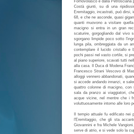
Fornovolasco e dalla Petrosciana pe
Costà giunti, su di una ripidis
Eremitaggio, incastrati, può dirsi, 
68, e che ne asconde, quasi gigant
quanti muovono a visitare quella
macigno si entra in un gran reci
scaturire, gorgogliando dal vivo 
sgorgano limpide poco sotto l'ing
lunga pila, ombreggiata da un an
contemplare il lucido cristallo e
pochi passi nel vasto cortile, si pr
al piano superiore, scavati tutti nel
alla casa. Il Duca di Modena Franc
Francesco Strani Vescovo di Massa
alloggi vennero abbandonati, quan
si accede andando innanzi, e sale
quattro colonne di macigno, con 
sala da pranzo ai viaggiatori, che
acque vicine, nel mentre che i fr
voluttuosamente intorno alle loro 
Il tempio attuale fu edificato ne
l'Eremitaggio, che gli sta accant
Giovannini e fra Michele Vangioni
serve di atrio, e si vede solo la c