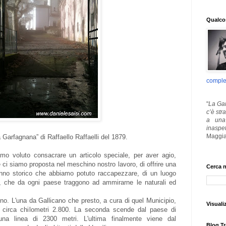
Qualcos
comple
"
La Gar
c’è str
a una 
inaspe
Maggia
a Garfagnana” di Raffaello Raffaelli del 1879.
mo voluto consacrare un articolo speciale, per aver agio,
 ci siamo proposta nel meschino nostro lavoro, di offrire una
Cerca n
nno storico che abbiamo potuto raccapezzare, di un luogo
eri, che da ogni paese traggono ad ammirarne le naturali ed
no. L'una da Gallicano che presto, a cura di quel Municipio,
Visuali
di circa chilometri 2.800. La seconda scende dal paese di
na linea di 2300 metri. L'ultima finalmente viene dal
Blog Tr