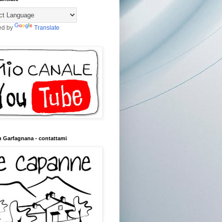
ed by
Translate
n Garfagnana - contattami