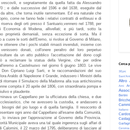
te vescovili, e segnatamente da quella fatta da Alessandro
70 ; e dalle successive del 1596 e del 1638, eseguite dal
 da altre, che torna inutile rammentare. Ed era naturale che
rio, come ne fanno fede i relativi contratti di enfiteusi e di
 a riserva degli orti presso il Santuario,vennero nel 1788, per
 Economia di Modena, allivellati; e più tardi, sotto la
no proprietà demaniali, senza eccezione di sorta. Ma il
 a cuore le sorti dell'Eremo, si rivolse al Governo di Milano,
e ottenere che i pochi stabili rimasti invenduti, insieme con
venissero donati, coll'onere peraltro del loro perpetuo
ultare da un atto pubblico l'accettazione del dono cogli
nsò a reclamare la statua della Vergine, che per ordine
Cerca 
dall'eremo a Castelnuovo nel giorno 6 giugno 1803. Le vive
i Don Cipriano Luigi Sarti, e le raccomandazioni del suo
3Epic
ora Araldo di Napoleone il Grande, indussero i Ministri della
Sant'An
Altro
i ritornare il Simulacro della Madonna alla sua antichissima
Ar
Arni
nne compita il 20 aprile del 1806, con straordinaria pompa e
Associ
iulivo e plaudente.
Bertini
minava un Cappellano per la ufficiatura della chiesa, e due
Bricche
 Ecclesiastico, che ne avessero la custodia, e andassero a
Cammin
 bisogni del pio luogo e di quella famiglia. Il resoconto di
Italiano
resentare ogni anno dal Cappellano all'esame della Comunità,
Cardo
 lo inviava per l'approvazione al Governo della Provincia.
Casta
rità Municipale aveva una tal quale ingerenza sugli affari di
Garfag
 di Calomini, il 22 marzo del 1795, deliberarono di lasciare al
Cervinia