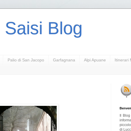
 Saisi Blog
Palio di San Jacopo
Garfagnana
Alpi Apuane
Itinerar
Benven
Il Blo
inform
piccol
di Lucc