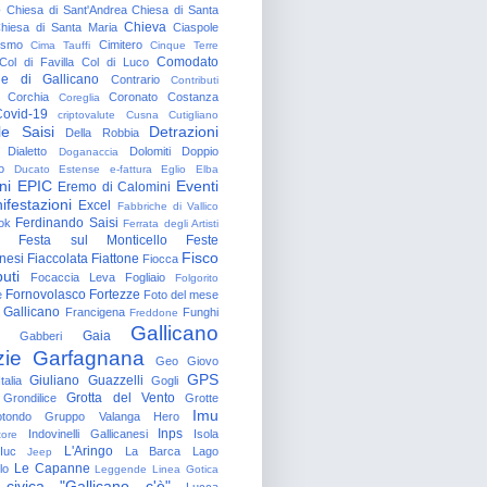
o
Chiesa di Sant'Andrea
Chiesa di Santa
Chieva
hiesa di Santa Maria
Ciaspole
rismo
Cimitero
Cima Tauffi
Cinque Terre
Comodato
Col di Favilla
Col di Luco
e di Gallicano
Contrario
Contributi
Corchia
Coronato
Costanza
Coreglia
ovid-19
criptovalute
Cusna
Cutigliano
le Saisi
Detrazioni
Della Robbia
Dialetto
Dolomiti
Doppio
Doganaccia
o
Ducato Estense
e-fattura
Eglio
Elba
ni
EPIC
Eventi
Eremo di Calomini
ifestazioni
Excel
Fabbriche di Vallico
Ferdinando Saisi
ok
Ferrata degli Artisti
Festa sul Monticello
Feste
Fisco
nesi
Fiaccolata
Fiattone
Fiocca
uti
Focaccia Leva
Fogliaio
Folgorito
Fornovolasco
Fortezze
e
Foto del mese
 Gallicano
Francigena
Funghi
Freddone
Gallicano
Gaia
Gabberi
zie
Garfagnana
Geo
Giovo
GPS
Giuliano Guazzelli
talia
Gogli
Grotta del Vento
Grondilice
Grotte
Imu
otondo
Gruppo Valanga
Hero
Inps
Indovinelli Gallicanesi
Isola
tore
L'Aringo
Iuc
La Barca
Lago
Jeep
Le Capanne
lo
Leggende
Linea Gotica
 civica "Gallicano c'è"
Lucca