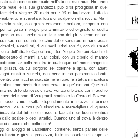
nato dalle cinque distribuite nell'alto dei suoi muri. Ha forme
volta reale; e la sua grandezza può dirsi prodigiosa in quel
ltare della Vergine 20 metri per 7,93 di larghezza. Tutta la
esbiterio, è scavata a forza di scalpello nella roccia. Ma il
ssendo stata, con gusto veramente barbaro, ricoperta con
 per tal guisa il pregio più ammirabile ed originale di quella
on posson mai, anche sotto la mano del più valente artista,
tura. Ciò non ostante l'occhio dell'osservatore rirmane assai
eplici, e degli ori, di cui negli ultimi anni fu, con giusta ed
e cure dell'attuale Cappellano, Don Angelo Simoni-Sacchi di
o incrostato di marmi a vari colori, con un ciborio di marmo
 potrebbe far bella mostra in qualunque de' nostri magnifici
i pilastri, da cui sorgono sei colonne a spira, con adatti
vaghi ornati a stucchi, con bene intesa parsimonia dorati.
, dentro una nicchia scavata nella rupe, la statua miracolosa
e altari sono ricchi di marmi cavati in que' dintorni. Quello di
el marmo di fondo rosso chiaro, venato di bianco con macchie
una cava del monte di Vergemoli nominato la Costa di Pavese.
 un rosso vario, risalta stupendamente in mezzo al bianco
intorno. Ma la cosa più singolare e meravigliosa di questo
, incavata del tutto nel masso, e lasciata per buona ventura
dallo scalpello degli artefici. Quando uno si trova là dentro
o di stupore: che bella cosa!
gi di alloggio al Cappellano, contiene, senza parlare delle
 ordinaria e giusta grandezza, tutte incassate nella rupe, e