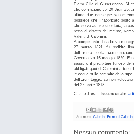
Pietro Cilla di Giuncugnano. Si co
che cominciano col 20 Brumale, an
ultime due consegne venne compr
possiede che il fabbricato posto a
che serve ad uso di osteria, la pes
resta al disotto del recinto, ver
Valenti di Calomini.
A compimento della breve monogra
27 marzo 1821, fu proibito ilpa
dell'Eremo, colla comminazione 
Governativa 15 maggio 1820. E nell'
sassi, o il precipitare furioso de
obbligati quei di Calomini a tene
le acque sulla sommità della rupe
dell'Eremitaggio, se non volevano i
del 27 aprile 1818.
Che ne diresti di
leggere
un altro
art
Argomento
Calomini
,
Eremo di Calomini
Nessun commento: