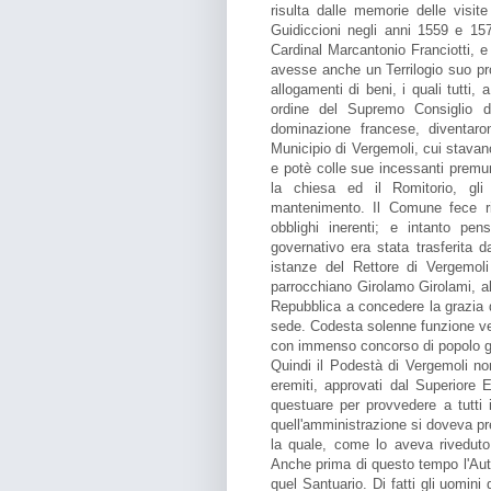
risulta dalle memorie delle visi
Guidiccioni negli anni 1559 e 15
Cardinal Marcantonio Franciotti, e
avesse anche un Terrilogio suo prop
allogamenti di beni, i quali tutti,
ordine del Supremo Consiglio di
dominazione francese, diventaro
Municipio di Vergemoli, cui stavano
e potè colle sue incessanti premur
la chiesa ed il Romitorio, gli 
mantenimento. Il Comune fece ris
obblighi inerenti; e intanto pe
governativo era stata trasferita 
istanze del Rettore di Vergemol
parrocchiano Girolamo Girolami, all
Repubblica a concedere la grazia d
sede. Codesta solenne funzione ve
con immenso concorso di popolo g
Quindi il Podestà di Vergemoli no
eremiti, approvati dal Superiore
questuare per provvedere a tutti i
quell'amministrazione si doveva p
la quale, come lo aveva riveduto,
Anche prima di questo tempo l'Auto
quel Santuario. Di fatti gli uomini