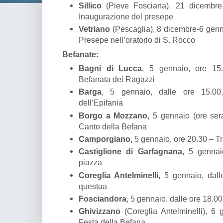
Sillico
(Pieve Fosciana), 21 dicembre
Inaugurazione del presepe
Vetriano
(Pescaglia), 8 dicembre-6 genna
Presepe nell’oratorio di S. Rocco
Befanate:
Bagni di Lucca
, 5 gennaio, ore 15
Befanata dei Ragazzi
Barga
, 5 gennaio, dalle ore 15.00
dell’Epifania
Borgo a Mozzano,
5 gennaio (ore sera
Canto della Befana
Camporgiano,
5 gennaio, ore 20.30 – T
Castiglione di Garfagnana,
5 gennaio
piazza
Coreglia Antelminelli,
5 gennaio, dall
questua
Fosciandora
, 5 gennaio, dalle ore 18.0
Ghivizzano
(Coreglia Antelminelli), 6 
Festa della Befana