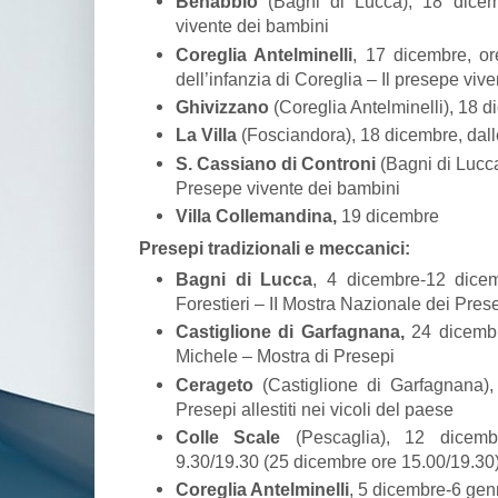
Benabbio
(Bagni di Lucca), 18 dicem
vivente dei bambini
Coreglia Antelminelli
, 17 dicembre, or
dell’infanzia di Coreglia – Il presepe vive
Ghivizzano
(Coreglia Antelminelli), 18 d
La Villa
(Fosciandora), 18 dicembre, dall
S. Cassiano di Controni
(Bagni di Lucca
Presepe vivente dei bambini
Villa Collemandina,
19 dicembre
Presepi tradizionali e meccanici:
Bagni di Lucca
, 4 dicembre-12 dicem
Forestieri – II Mostra Nazionale dei Pres
Castiglione di Garfagnana,
24 dicembr
Michele – Mostra di Presepi
Cerageto
(Castiglione di Garfagnana)
Presepi allestiti nei vicoli del paese
Colle Scale
(Pescaglia), 12 dicembr
9.30/19.30 (25 dicembre ore 15.00/19.30
Coreglia Antelminelli
, 5 dicembre-6 genn