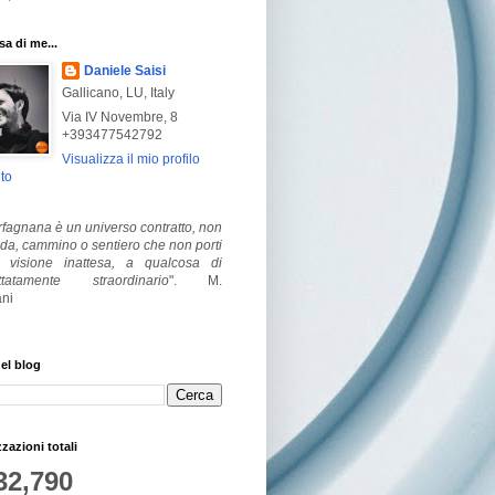
a di me...
Daniele Saisi
Gallicano, LU, Italy
Via IV Novembre, 8
+393477542792
Visualizza il mio profilo
to
fagnana è un universo contratto, non
ada, cammino o sentiero che non porti
visione inattesa, a qualcosa di
ttatamente straordinario
".
M.
ni
el blog
zzazioni totali
32,790