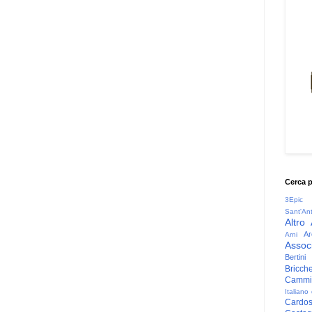
Cerca 
3Epic
Sant'An
Altro
Ar
Arni
Associ
Bertini
Bricche
Cammin
Italiano
Cardo