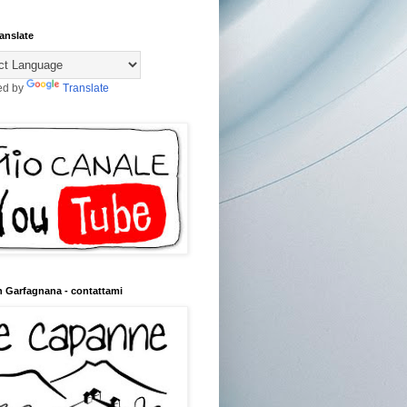
anslate
ed by
Translate
n Garfagnana - contattami