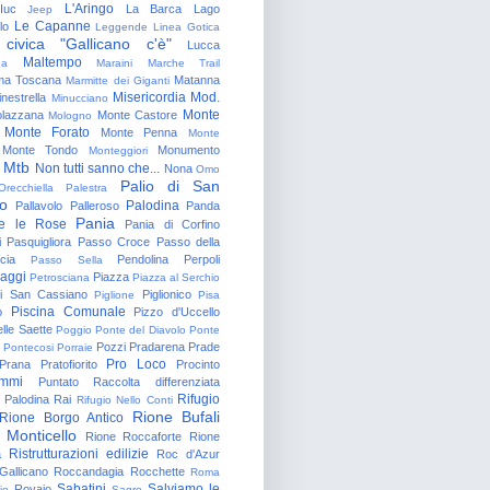
L'Aringo
Iuc
La Barca
Lago
Jeep
Le Capanne
lo
Leggende
Linea Gotica
 civica "Gallicano c'è"
Lucca
Maltempo
na
Maraini
Marche Trail
a Toscana
Matanna
Marmitte dei Giganti
Misericordia
Mod.
nestrella
Minucciano
Monte
lazzana
Monte Castore
Mologno
Monte Forato
Monte Penna
Monte
Monte Tondo
Monumento
Monteggiori
Mtb
Non tutti sanno che...
Nona
Omo
Palio di San
Orecchiella
Palestra
o
Palodina
Pallavolo
Palleroso
Panda
Pania
e le Rose
Pania di Corfino
i
Pasquigliora
Passo Croce
Passo della
cia
Pendolina
Perpoli
Passo Sella
aggi
Piazza
Petrosciana
Piazza al Serchio
di San Cassiano
Piglionico
Piglione
Pisa
Piscina Comunale
o
Pizzo d'Uccello
lle Saette
Poggio
Ponte del Diavolo
Ponte
Pozzi
Pradarena
Prade
Pontecosi
Porraie
Pro Loco
Prana
Pratofiorito
Procinto
ammi
Puntato
Raccolta differenziata
Rifugio
Palodina
Rai
Rifugio Nello Conti
Rione Bufali
Rione Borgo Antico
 Monticello
Rione Roccaforte
Rione
Ristrutturazioni edilizie
a
Roc d'Azur
allicano
Roccandagia
Rocchette
Roma
Sabatini
Salviamo le
Rovaio
io
Sagro