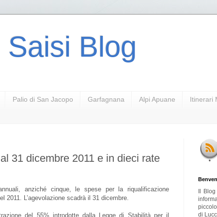
 Saisi Blog
Palio di San Jacopo
Garfagnana
Alpi Apuane
Itinerar
al 31 dicembre 2011 e in dieci rate
Benven
 annuali, anziché cinque, le spese per la riqualificazione
Il Blo
nel 2011. L’agevolazione scadrà il 31 dicembre.
inform
piccol
di Lucc
razione del 55% introdotte dalla Legge di Stabilità per il