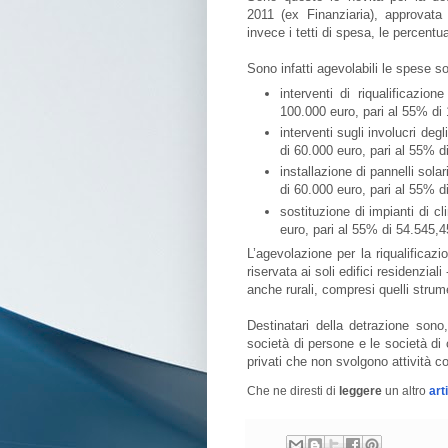
2011 (ex Finanziaria), approvata
invece i tetti di spesa, le percentu
Sono infatti agevolabili le spese s
interventi di riqualificazio
100.000 euro, pari al 55% di
interventi sugli involucri deg
di 60.000 euro, pari al 55% d
installazione di pannelli sol
di 60.000 euro, pari al 55% d
sostituzione di impianti di 
euro, pari al 55% di 54.545,
L’agevolazione per la riqualificazio
riservata ai soli edifici residenziali
anche rurali, compresi quelli strume
Destinatari della detrazione sono
società di persone e le società di c
privati che non svolgono attività 
Che ne diresti di
leggere
un altro
art