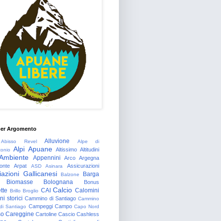
per Argomento
Alluvione
Abisso Revel
Alpe di
Alpi Apuane
Altissimo
Altitudini
tonio
Ambiente
Appennini
Arco
Argegna
onte
Arpat
Assicurazioni
ASD
Asinara
azioni Gallicanesi
Barga
Balzone
Biomasse
Bolognana
Bonus
Calcio
tte
CAI
Calomini
Brillo
Broglio
i storici
Cammino di Santiago
Cammino
Campeggi
Campo
 di Santiago
Capo Nord
so
Careggine
Cartoline
Cascio
Cashless