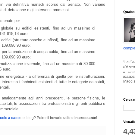
 in via definitiva martedì scorso dal Senato. Non variano
ali di detrazione e gli interventi ammessi.
Qualcos
ostenute per:
ne globale su edifici esistenti, fino ad un massimo di
 181.818,18 euro;
li edifici (strutture opache e infissi), fino ad un massimo
i 109.090,90 euro;
comple
ari per la produzione di acqua calda, fino ad un massimo
i 109.090,90 euro;
"
La Gar
climatizzazione invernale, fino ad un massimo di 30.000
c’è str
45 euro.
a una 
ne energetica - a differenza di quella per le ristrutturazioni,
inaspe
Maggia
 - interessa i fabbricati esistenti di tutte le categorie catastali,
ntali.
, analogamente agli anni precedenti, le persone fisiche, le
Cerca n
apitali, le associazioni tra professionisti e gli enti pubblici e
commerciale.
icolo a caso
del blog? Potresti trovarlo
utile e interessante!
Visuali
4,4