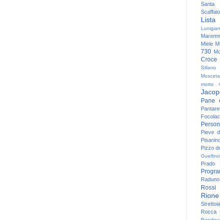
Santa
Scaffaio
Lista
Lunigia
Maremm
Miele
Mi
730
Mo
Croce
Sillano
Mosceta
morto
Jacop
Pane 
Pantare
Focolac
Person
Pieve 
Pisanin
Pizzo de
Guelfino
Prado
Progr
Raduno 
Rossi
Rione
Strettoi
Rocca G
Rondina