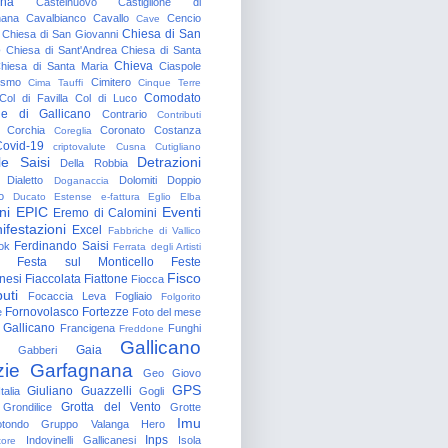
gna
Castelnuovo
Castiglione di
nana
Cavalbianco
Cavallo
Cencio
Cave
Chiesa di San
Chiesa di San Giovanni
o
Chiesa di Sant'Andrea
Chiesa di Santa
Chieva
hiesa di Santa Maria
Ciaspole
rismo
Cimitero
Cima Tauffi
Cinque Terre
Comodato
Col di Favilla
Col di Luco
e di Gallicano
Contrario
Contributi
Corchia
Coronato
Costanza
Coreglia
ovid-19
criptovalute
Cusna
Cutigliano
le Saisi
Detrazioni
Della Robbia
Dialetto
Dolomiti
Doppio
Doganaccia
o
Ducato Estense
e-fattura
Eglio
Elba
ni
EPIC
Eventi
Eremo di Calomini
ifestazioni
Excel
Fabbriche di Vallico
Ferdinando Saisi
ok
Ferrata degli Artisti
Festa sul Monticello
Feste
Fisco
nesi
Fiaccolata
Fiattone
Fiocca
uti
Focaccia Leva
Fogliaio
Folgorito
Fornovolasco
Fortezze
e
Foto del mese
 Gallicano
Francigena
Funghi
Freddone
Gallicano
Gaia
Gabberi
zie
Garfagnana
Geo
Giovo
GPS
Giuliano Guazzelli
talia
Gogli
Grotta del Vento
Grondilice
Grotte
Imu
otondo
Gruppo Valanga
Hero
Inps
Indovinelli Gallicanesi
Isola
tore