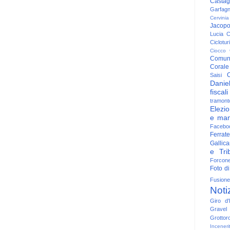
Casta
Garfag
Cervinia
Jacop
Lucia
C
Ciclotu
Ciocco
Comun
Corale
C
Saisi
Danie
fiscali
tramont
Elezio
e man
Facebo
Ferrate
Gallica
e Trib
Forcon
Foto di
Fusione
Noti
Giro d'I
Gravel
Grottor
Inceneri