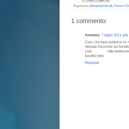
Argomento
Detrazioni fiscali
,
Fisco e Tri
1 commento:
Anonimo
7 luglio 2011 alle
Ciao, Uncsaal pubblica la n
ritenuta d'acconto sui bonifi
Link: http://www.uncsaal.
bonifici.html
Rispondi