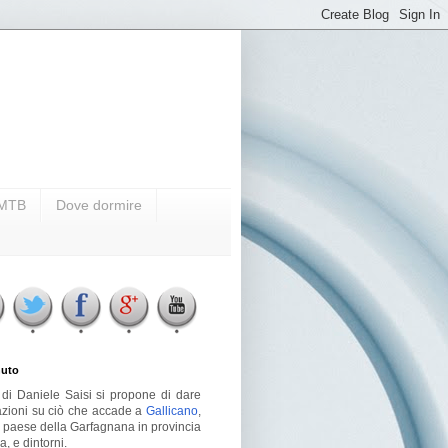
i MTB
Dove dormire
uto
g di Daniele Saisi si propone di dare
azioni su ciò che accade a
Gallicano
,
o paese della Garfagnana in provincia
a, e dintorni.