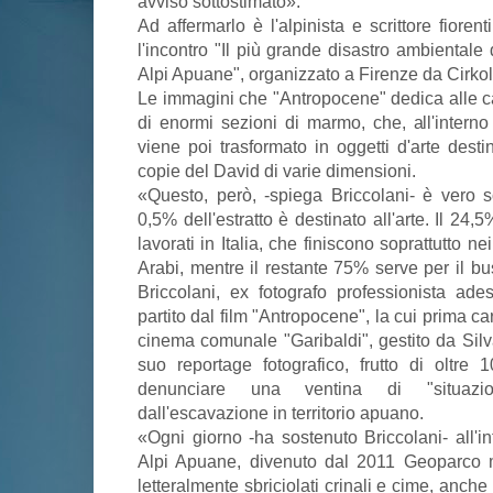
avviso sottostimato».
Ad affermarlo è l'alpinista e scrittore fiore
l'incontro "Il più grande disastro ambientale
Alpi Apuane", organizzato a Firenze da Cirko
Le immagini che "Antropocene" dedica alle ca
di enormi sezioni di marmo, che, all'interno 
viene poi trasformato in oggetti d'arte dest
copie del David di varie dimensioni.
«Questo, però, -spiega Briccolani- è vero 
0,5% dell'estratto è destinato all'arte. Il 24,5
lavorati in Italia, che finiscono soprattutto n
Arabi, mentre il restante 75% serve per il bu
Briccolani, ex fotografo professionista ade
partito dal film "Antropocene", la cui prima car
cinema comunale "Garibaldi", gestito da Silv
suo reportage fotografico, frutto di oltre
denunciare una ventina di "situazio
dall'escavazione in territorio apuano.
«Ogni giorno -ha sostenuto Briccolani- all'i
Alpi Apuane, divenuto dal 2011 Geoparco 
letteralmente sbriciolati crinali e cime, anche 