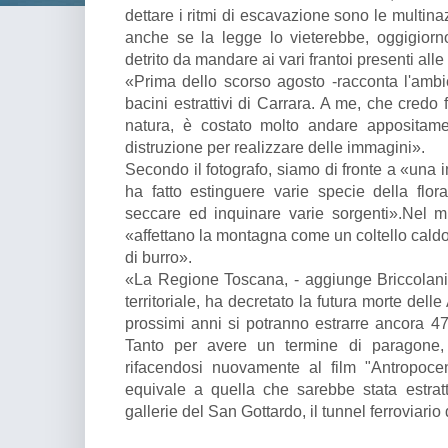
dettare i ritmi di escavazione sono le multina
anche se la legge lo vieterebbe, oggigiorn
detrito da mandare ai vari frantoi presenti al
«Prima dello scorso agosto -racconta l'ambie
bacini estrattivi di Carrara. A me, che credo
natura, è costato molto andare appositame
distruzione per realizzare delle immagini».
Secondo il fotografo, siamo di fronte a «una
ha fatto estinguere varie specie della flo
seccare ed inquinare varie sorgenti».Nel m
«affettano la montagna come un coltello cald
di burro».
«La Regione Toscana, - aggiunge Briccolani- 
territoriale, ha decretato la futura morte del
prossimi anni si potranno estrarre ancora 47
Tanto per avere un termine di paragone, -c
rifacendosi nuovamente al film "Antropocen
equivale a quella che sarebbe stata estrat
gallerie del San Gottardo, il tunnel ferroviar