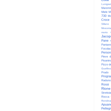
Lunigia
Maremm
Miele
Mi
730
Mo
Croce
Sillano
Mosceta
morto
Jacop
Pane 
Pantare
Focolac
Person
Pieve 
Pisanin
Pizzo de
Guelfino
Prado
Progr
Raduno 
Rossi
Rione
Strettoi
Rocca G
Rondina
Apuan
Pelleg