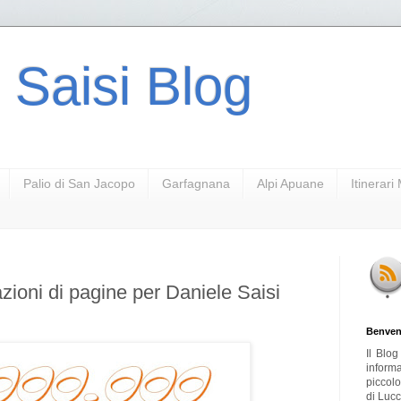
 Saisi Blog
Palio di San Jacopo
Garfagnana
Alpi Apuane
Itinerar
zazioni di pagine per Daniele Saisi
Benven
Il Blo
inform
piccol
di Lucc