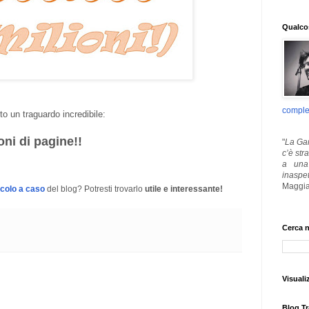
Qualcos
comple
o un traguardo incredibile:
ioni di pagine!!
"
La Gar
c’è str
a una 
inaspe
Maggia
icolo a caso
del blog? Potresti trovarlo
utile e interessante!
Cerca n
Visuali
Blog Tr