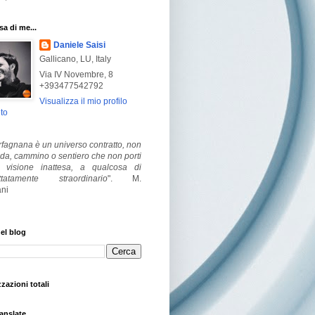
a di me...
Daniele Saisi
Gallicano, LU, Italy
Via IV Novembre, 8
+393477542792
Visualizza il mio profilo
to
fagnana è un universo contratto, non
ada, cammino o sentiero che non porti
visione inattesa, a qualcosa di
ttatamente straordinario
".
M.
ni
el blog
zzazioni totali
anslate