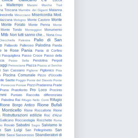
Maltempo
na
Maraini
Marche Trail
a Toscana
Matanna
Marmitte dei Giganti
Misericordia
Mod.
nestrella
Minucciano
Monte
lazzana
Monte Castore
Mologno
Monte Forato
Monte Penna
Monte
Monte Tondo
Monumento
Monteggiori
Mtb
Non tutti sanno che...
Nona
Omo
Palio di San
Orecchiella
Palestra
o
Palodina
Pallavolo
Palleroso
Panda
Pania
e le Rose
Pania di Corfino
i
Pasquigliora
Passo Croce
Passo della
cia
Pendolina
Perpoli
Passo Sella
aggi
Piazza
Petrosciana
Piazza al Serchio
di San Cassiano
Piglionico
Piglione
Pisa
Piscina Comunale
o
Pizzo d'Uccello
lle Saette
Poggio
Ponte del Diavolo
Ponte
Pozzi
Pradarena
Prade
Pontecosi
Porraie
Pro Loco
Prana
Pratofiorito
Procinto
ammi
Puntato
Raccolta differenziata
Rifugio
Palodina
Rai
Rifugio Nello Conti
Rione Bufali
Rione Borgo Antico
 Monticello
Rione Roccaforte
Rione
Ristrutturazioni edilizie
a
Roc d'Azur
allicano
Roccandagia
Rocchette
Roma
Sabatini
Salviamo le
Rovaio
io
Sagro
e
San Luigi
San
San Pellegrinetto
rino
Sbandieratori di
Sassi
Sassorosso