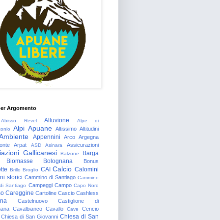
per Argomento
Alluvione
Abisso Revel
Alpe di
Alpi Apuane
Altissimo
Altitudini
tonio
Ambiente
Appennini
Arco
Argegna
onte
Arpat
Assicurazioni
ASD
Asinara
azioni Gallicanesi
Barga
Balzone
Biomasse
Bolognana
Bonus
Calcio
tte
CAI
Calomini
Brillo
Broglio
i storici
Cammino di Santiago
Cammino
Campeggi
Campo
 di Santiago
Capo Nord
so
Careggine
Cartoline
Cascio
Cashless
gna
Castelnuovo
Castiglione di
nana
Cavalbianco
Cavallo
Cencio
Cave
Chiesa di San
Chiesa di San Giovanni