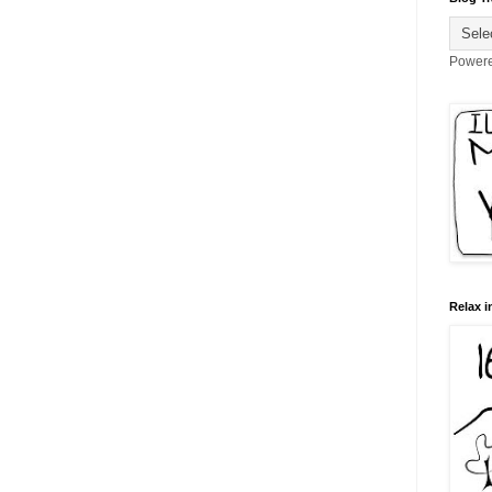
Power
Relax i