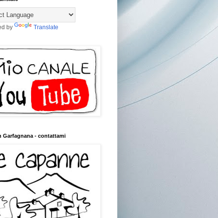
ed by
Translate
n Garfagnana - contattami