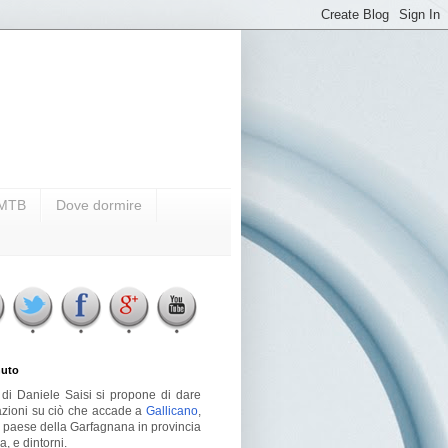
i MTB
Dove dormire
uto
g di Daniele Saisi si propone di dare
azioni su ciò che accade a
Gallicano
,
o paese della Garfagnana in provincia
a, e dintorni.