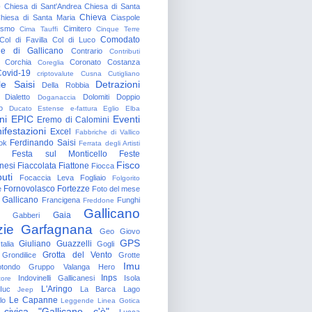
o
Chiesa di Sant'Andrea
Chiesa di Santa
Chieva
hiesa di Santa Maria
Ciaspole
rismo
Cimitero
Cima Tauffi
Cinque Terre
Comodato
Col di Favilla
Col di Luco
e di Gallicano
Contrario
Contributi
Corchia
Coronato
Costanza
Coreglia
ovid-19
criptovalute
Cusna
Cutigliano
le Saisi
Detrazioni
Della Robbia
Dialetto
Dolomiti
Doppio
Doganaccia
o
Ducato Estense
e-fattura
Eglio
Elba
ni
EPIC
Eventi
Eremo di Calomini
ifestazioni
Excel
Fabbriche di Vallico
Ferdinando Saisi
ok
Ferrata degli Artisti
Festa sul Monticello
Feste
Fisco
nesi
Fiaccolata
Fiattone
Fiocca
uti
Focaccia Leva
Fogliaio
Folgorito
Fornovolasco
Fortezze
e
Foto del mese
 Gallicano
Francigena
Funghi
Freddone
Gallicano
Gaia
Gabberi
zie
Garfagnana
Geo
Giovo
GPS
Giuliano Guazzelli
talia
Gogli
Grotta del Vento
Grondilice
Grotte
Imu
otondo
Gruppo Valanga
Hero
Inps
Indovinelli Gallicanesi
Isola
tore
L'Aringo
Iuc
La Barca
Lago
Jeep
Le Capanne
lo
Leggende
Linea Gotica
 civica "Gallicano c'è"
Lucca