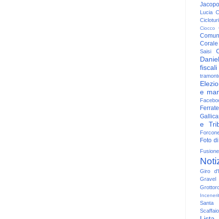
Jacop
Lucia
C
Ciclotu
Ciocco
Comun
Corale
C
Saisi
Danie
fiscali
tramont
Elezio
e man
Facebo
Ferrate
Gallica
e Trib
Forcon
Foto di
Fusione
Noti
Giro d'I
Gravel
Grottor
Inceneri
Santa
Scaffaio
Lista