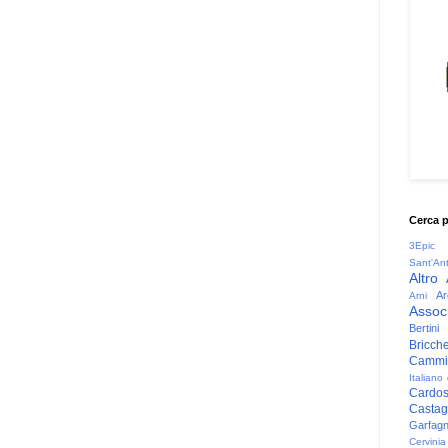
Cerca 
3Epic
Sant'An
Altro
Ar
Arni
Associ
Bertini
Bricche
Cammin
Italiano
Cardo
Casta
Garfag
Cervinia