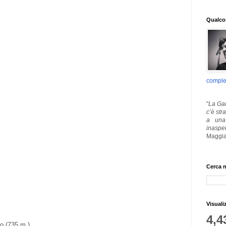
Qualcos
comple
"
La Gar
c’è str
a una 
inaspe
Maggia
Cerca n
Visuali
4,4
o (735 m.)