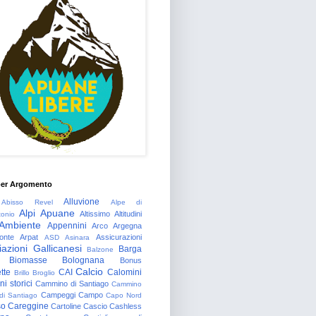
per Argomento
Alluvione
Abisso Revel
Alpe di
Alpi Apuane
Altissimo
Altitudini
tonio
Ambiente
Appennini
Arco
Argegna
onte
Arpat
Assicurazioni
ASD
Asinara
azioni Gallicanesi
Barga
Balzone
Biomasse
Bolognana
Bonus
Calcio
tte
CAI
Calomini
Brillo
Broglio
i storici
Cammino di Santiago
Cammino
Campeggi
Campo
 di Santiago
Capo Nord
so
Careggine
Cartoline
Cascio
Cashless