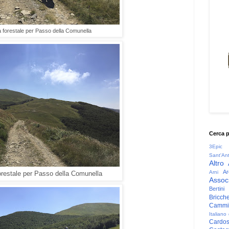
 forestale per Passo della Comunella
Cerca 
3Epic
Sant'An
Altro
Ar
Arni
orestale per Passo della Comunella
Associ
Bertini
Bricche
Cammin
Italiano
Cardo