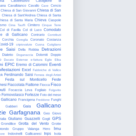
gna
Castelnuovo
Castiglione di
nana
Cavalbianco
Cavallo
Cencio
Cave
Chiesa di San
Chiesa di San Giovanni
o
Chiesa di Sant'Andrea
Chiesa di Santa
Chieva
hiesa di Santa Maria
Ciaspole
rismo
Cimitero
Cima Tauffi
Cinque Terre
Comodato
Col di Favilla
Col di Luco
e di Gallicano
Contrario
Contributi
Corchia
Coronato
Costanza
Coreglia
ovid-19
criptovalute
Cusna
Cutigliano
le Saisi
Detrazioni
Della Robbia
Dialetto
Dolomiti
Doppio
Doganaccia
o
Ducato Estense
e-fattura
Eglio
Elba
ni
EPIC
Eventi
Eremo di Calomini
ifestazioni
Excel
Fabbriche di Vallico
Ferdinando Saisi
ok
Ferrata degli Artisti
Festa sul Monticello
Feste
Fisco
nesi
Fiaccolata
Fiattone
Fiocca
uti
Focaccia Leva
Fogliaio
Folgorito
Fornovolasco
Fortezze
e
Foto del mese
 Gallicano
Francigena
Funghi
Freddone
Gallicano
Gaia
Gabberi
zie
Garfagnana
Geo
Giovo
GPS
Giuliano Guazzelli
talia
Gogli
Grotta del Vento
Grondilice
Grotte
Imu
otondo
Gruppo Valanga
Hero
Inps
Indovinelli Gallicanesi
Isola
tore