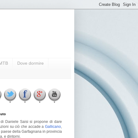
i MTB
Dove dormire
uto
g di Daniele Saisi si propone di dare
azioni su ciò che accade a
Gallicano
,
o paese della Garfagnana in provincia
a, e dintorni.