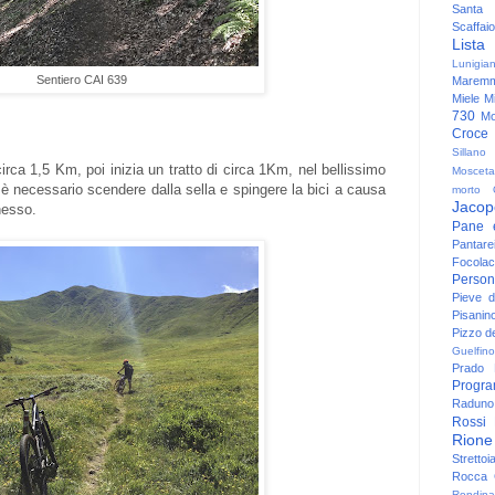
Santa
Scaffaio
Lista
Lunigia
Sentiero CAI 639
Maremm
Miele
Mi
730
Mo
Croce
Sillano
circa 1,5 Km, poi inizia un tratto di circa 1Km, nel bellissimo
Mosceta
 è necessario scendere dalla sella e spingere la bici a causa
morto
Jacop
nesso.
Pane 
Pantare
Focolac
Person
Pieve 
Pisanin
Pizzo de
Guelfino
Prado
Progr
Raduno 
Rossi
Rione
Strettoi
Rocca G
Rondina