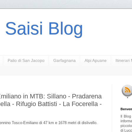
 Saisi Blog
Palio di San Jacopo
Garfagnana
Alpi Apuane
Itinerar
miliano in MTB: Sillano - Pradarena
la - Rifugio Battisti - La Focerella -
Benven
Il Blo
inform
ennino Tosco-Emiliano di 47 km e 1678 metri di dislivello.
piccol
di Lucc