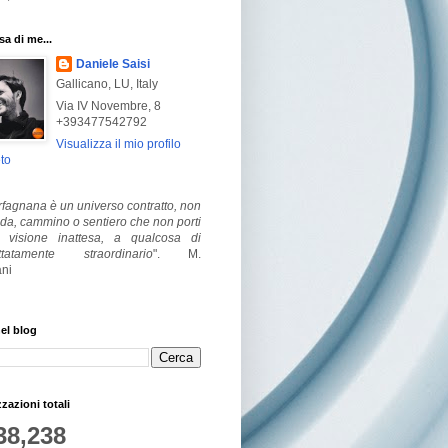
a di me...
Daniele Saisi
Gallicano, LU, Italy
Via IV Novembre, 8
+393477542792
Visualizza il mio profilo
to
fagnana è un universo contratto, non
ada, cammino o sentiero che non porti
visione inattesa, a qualcosa di
ttatamente straordinario
".
M.
ni
el blog
zzazioni totali
38,238