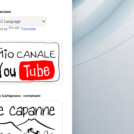
anslate
ed by
Translate
n Garfagnana - contattami