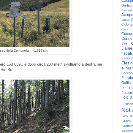
Casta
Garfag
Cervinia
Jacop
Lucia
C
Ciclotu
Ciocco
Comun
Corale
C
Saisi
Danie
sso della Comunella m. 1.619 slm
fiscali
tramont
Elezio
tiero CAI 639C e dopo circa 200 metri svoltiamo a destra per
e man
 Rio Re.
Facebo
Ferrate
Gallica
e Trib
Forcon
Foto di
Fusione
Noti
Giro d'I
Gravel
Grottor
Inceneri