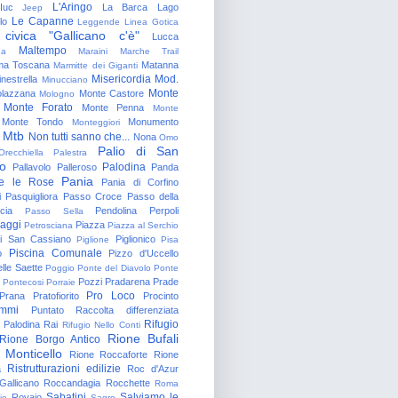
L'Aringo
Iuc
La Barca
Lago
Jeep
Le Capanne
lo
Leggende
Linea Gotica
 civica "Gallicano c'è"
Lucca
Maltempo
na
Maraini
Marche Trail
a Toscana
Matanna
Marmitte dei Giganti
Misericordia
Mod.
nestrella
Minucciano
Monte
lazzana
Monte Castore
Mologno
Monte Forato
Monte Penna
Monte
Monte Tondo
Monumento
Monteggiori
Mtb
Non tutti sanno che...
Nona
Omo
Palio di San
Orecchiella
Palestra
o
Palodina
Pallavolo
Palleroso
Panda
Pania
e le Rose
Pania di Corfino
i
Pasquigliora
Passo Croce
Passo della
cia
Pendolina
Perpoli
Passo Sella
aggi
Piazza
Petrosciana
Piazza al Serchio
di San Cassiano
Piglionico
Piglione
Pisa
Piscina Comunale
o
Pizzo d'Uccello
lle Saette
Poggio
Ponte del Diavolo
Ponte
Pozzi
Pradarena
Prade
Pontecosi
Porraie
Pro Loco
Prana
Pratofiorito
Procinto
ammi
Puntato
Raccolta differenziata
Rifugio
Palodina
Rai
Rifugio Nello Conti
Rione Bufali
Rione Borgo Antico
 Monticello
Rione Roccaforte
Rione
Ristrutturazioni edilizie
a
Roc d'Azur
allicano
Roccandagia
Rocchette
Roma
Sabatini
Salviamo le
Rovaio
io
Sagro