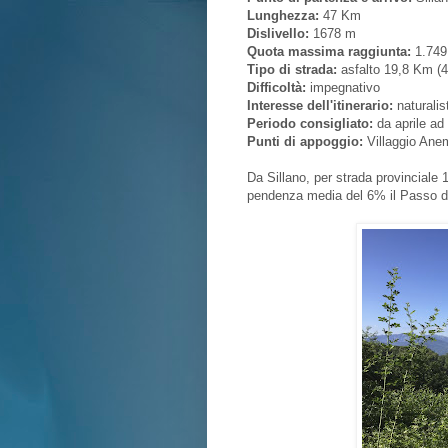
Lunghezza:
47 Km
Dislivello:
1678 m
Quota massima raggiunta:
1.749
Tipo di strada:
asfalto 19,8 Km (4
Difficoltà:
impegnativo
Interesse dell'itinerario:
naturalis
Periodo consigliato:
da aprile ad
Punti di appoggio:
Villaggio Anem
Da Sillano, per strada provinciale 
pendenza media del 6% il Passo d