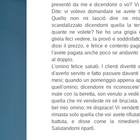
presentò da me e dicendomi o vo? Vi 
Dite: vi volevo domandare se avete 
Quello non mi lasciò dire ne misu
scandalizzato dicendomi quella la te
quante ne volete? Ne ho una grigia e
gliela feci vedere, la provò e soddisfat
dissi il prezzo, e felice e contento pa
l'avete pagata anche poco se andavito
al doppio.
L'omino felice salutò. I clienti diverti
d'averlo servito e fatto passare davanti a
mesi; quando un pomeriggio appena ape
quell'omino; dicendomi mi riconoscete
male con la beretta, son venuto a vedè 
quella che mi vendeste mi sé bruciata. G
bel mio omino; mi dispiace! Vi vendetti 
rimasta solo quella che voi avete rifiut
battuta, e disse come la rimedierò
Salutandomi ripartì.