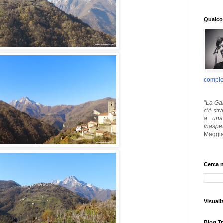
Qualcos
comple
"
La Gar
c’è str
a una 
inaspe
Maggia
Cerca n
Visuali
Blog Tr