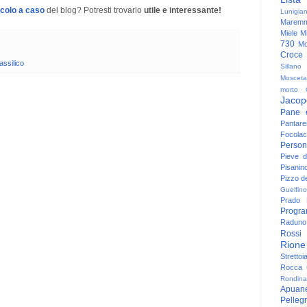
icolo a caso
del blog? Potresti trovarlo
utile e interessante!
Lunigia
Maremm
Miele
Mi
730
Mo
Croce
assilico
Sillano
Mosceta
morto
Jacop
Pane 
Pantare
Focolac
Person
Pieve 
Pisanin
Pizzo de
Guelfino
Prado
Progr
Raduno 
Rossi
Rione
Strettoi
Rocca G
Rondina
Apuan
Pelleg