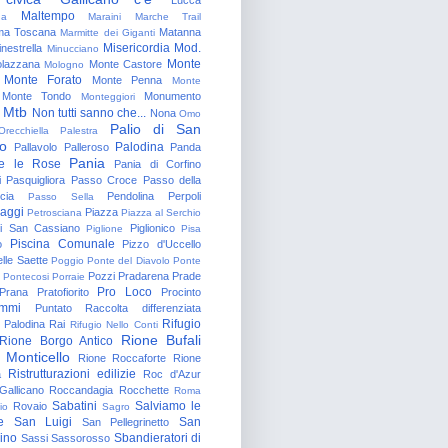
Maltempo
na
Maraini
Marche Trail
a Toscana
Matanna
Marmitte dei Giganti
Misericordia
Mod.
nestrella
Minucciano
Monte
lazzana
Monte Castore
Mologno
Monte Forato
Monte Penna
Monte
Monte Tondo
Monumento
Monteggiori
Mtb
Non tutti sanno che...
Nona
Omo
Palio di San
Orecchiella
Palestra
o
Palodina
Pallavolo
Palleroso
Panda
Pania
e le Rose
Pania di Corfino
i
Pasquigliora
Passo Croce
Passo della
cia
Pendolina
Perpoli
Passo Sella
aggi
Piazza
Petrosciana
Piazza al Serchio
di San Cassiano
Piglionico
Piglione
Pisa
Piscina Comunale
o
Pizzo d'Uccello
lle Saette
Poggio
Ponte del Diavolo
Ponte
Pozzi
Pradarena
Prade
Pontecosi
Porraie
Pro Loco
Prana
Pratofiorito
Procinto
ammi
Puntato
Raccolta differenziata
Rifugio
Palodina
Rai
Rifugio Nello Conti
Rione Bufali
Rione Borgo Antico
 Monticello
Rione Roccaforte
Rione
Ristrutturazioni edilizie
a
Roc d'Azur
allicano
Roccandagia
Rocchette
Roma
Sabatini
Salviamo le
Rovaio
io
Sagro
e
San Luigi
San
San Pellegrinetto
rino
Sbandieratori di
Sassi
Sassorosso