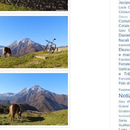
Jacop
Lucia
C
Ciclotu
Ciocco
Comun
Corale
C
Saisi
Danie
fiscali
tramont
Elezio
e man
Facebo
Ferrate
Gallica
e Trib
Forcon
Foto di
Fusione
Noti
Giro d'I
Gravel
Grottor
Inceneri
Santa
Scaffaio
Lista