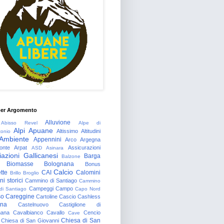
per Argomento
Alluvione
Abisso Revel
Alpe di
Alpi Apuane
Altissimo
Altitudini
tonio
Ambiente
Appennini
Arco
Argegna
onte
Arpat
Assicurazioni
ASD
Asinara
azioni Gallicanesi
Barga
Balzone
Biomasse
Bolognana
Bonus
Calcio
tte
CAI
Calomini
Brillo
Broglio
i storici
Cammino di Santiago
Cammino
Campeggi
Campo
 di Santiago
Capo Nord
so
Careggine
Cartoline
Cascio
Cashless
gna
Castelnuovo
Castiglione di
nana
Cavalbianco
Cavallo
Cencio
Cave
Chiesa di San
Chiesa di San Giovanni