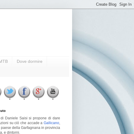
i MTB
Dove dormire
uto
g di Daniele Saisi si propone di dare
azioni su ciò che accade a
Gallicano
,
o paese della Garfagnana in provincia
a, e dintorni.