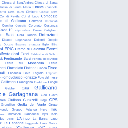
o
Chiesa di Sant'Andrea
Chiesa di Santa
Chieva
hiesa di Santa Maria
Ciaspole
rismo
Cimitero
Cima Tauffi
Cinque Terre
Comodato
Col di Favilla
Col di Luco
e di Gallicano
Contrario
Contributi
Corchia
Coronato
Costanza
Coreglia
ovid-19
criptovalute
Cusna
Cutigliano
le Saisi
Detrazioni
Della Robbia
Dialetto
Dolomiti
Doppio
Doganaccia
o
Ducato Estense
e-fattura
Eglio
Elba
ni
EPIC
Eventi
Eremo di Calomini
ifestazioni
Excel
Fabbriche di Vallico
Ferdinando Saisi
ok
Ferrata degli Artisti
Festa sul Monticello
Feste
Fisco
nesi
Fiaccolata
Fiattone
Fiocca
uti
Focaccia Leva
Fogliaio
Folgorito
Fornovolasco
Fortezze
e
Foto del mese
 Gallicano
Francigena
Funghi
Freddone
Gallicano
Gaia
Gabberi
zie
Garfagnana
Geo
Giovo
GPS
Giuliano Guazzelli
talia
Gogli
Grotta del Vento
Grondilice
Grotte
Imu
otondo
Gruppo Valanga
Hero
Inps
Indovinelli Gallicanesi
Isola
tore
L'Aringo
Iuc
La Barca
Lago
Jeep
Le Capanne
lo
Leggende
Linea Gotica
 civica "Gallicano c'è"
Lucca