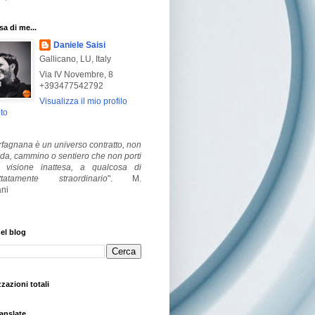
a di me...
Daniele Saisi
Gallicano, LU, Italy
Via IV Novembre, 8
+393477542792
Visualizza il mio profilo
to
fagnana è un universo contratto, non
ada, cammino o sentiero che non porti
visione inattesa, a qualcosa di
ttatamente straordinario
".
M.
ni
el blog
zzazioni totali
anslate