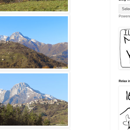
Power
Relax i