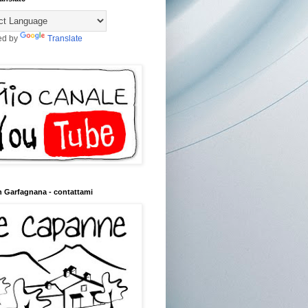
ed by
Translate
n Garfagnana - contattami