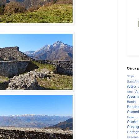
Cerca 
3Epic
Sant'An
Altro
Ar
Arni
Associ
Bertini
Bricche
Cammin
Italiano
Cardo
Casta
Garfag
Cervinia