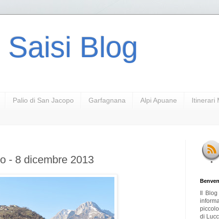
 Saisi Blog
Palio di San Jacopo
Garfagnana
Alpi Apuane
Itinerar
co - 8 dicembre 2013
Benven
Il Blo
inform
piccol
di Lucc