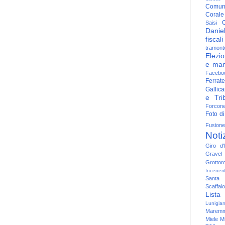
Comun
Corale
C
Saisi
Danie
fiscali
tramont
Elezio
e man
Facebo
Ferrate
Gallica
e Trib
Forcon
Foto di
Fusione
Noti
Giro d'I
Gravel
Grottor
Inceneri
Santa
Scaffaio
Lista
Lunigia
Maremm
Miele
Mi