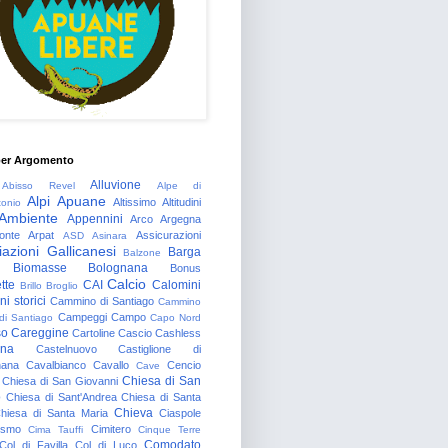
per Argomento
Alluvione
Abisso Revel
Alpe di
Alpi Apuane
Altissimo
Altitudini
tonio
Ambiente
Appennini
Arco
Argegna
onte
Arpat
Assicurazioni
ASD
Asinara
azioni Gallicanesi
Barga
Balzone
Biomasse
Bolognana
Bonus
Calcio
tte
CAI
Calomini
Brillo
Broglio
i storici
Cammino di Santiago
Cammino
Campeggi
Campo
 di Santiago
Capo Nord
so
Careggine
Cartoline
Cascio
Cashless
gna
Castelnuovo
Castiglione di
nana
Cavalbianco
Cavallo
Cencio
Cave
Chiesa di San
Chiesa di San Giovanni
o
Chiesa di Sant'Andrea
Chiesa di Santa
Chieva
hiesa di Santa Maria
Ciaspole
rismo
Cimitero
Cima Tauffi
Cinque Terre
Comodato
Col di Favilla
Col di Luco