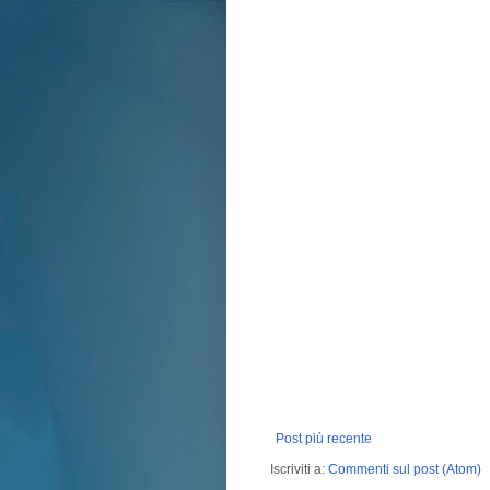
Post più recente
Iscriviti a:
Commenti sul post (Atom)