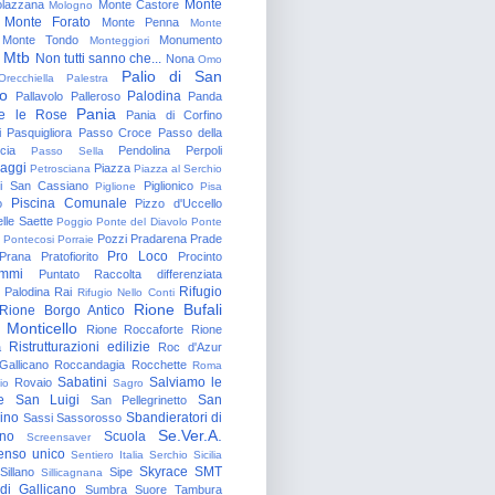
Monte
lazzana
Monte Castore
Mologno
Monte Forato
Monte Penna
Monte
Monte Tondo
Monumento
Monteggiori
Mtb
Non tutti sanno che...
Nona
Omo
Palio di San
Orecchiella
Palestra
o
Palodina
Pallavolo
Palleroso
Panda
Pania
e le Rose
Pania di Corfino
i
Pasquigliora
Passo Croce
Passo della
cia
Pendolina
Perpoli
Passo Sella
aggi
Piazza
Petrosciana
Piazza al Serchio
di San Cassiano
Piglionico
Piglione
Pisa
Piscina Comunale
o
Pizzo d'Uccello
lle Saette
Poggio
Ponte del Diavolo
Ponte
Pozzi
Pradarena
Prade
Pontecosi
Porraie
Pro Loco
Prana
Pratofiorito
Procinto
ammi
Puntato
Raccolta differenziata
Rifugio
Palodina
Rai
Rifugio Nello Conti
Rione Bufali
Rione Borgo Antico
 Monticello
Rione Roccaforte
Rione
Ristrutturazioni edilizie
a
Roc d'Azur
allicano
Roccandagia
Rocchette
Roma
Sabatini
Salviamo le
Rovaio
io
Sagro
e
San Luigi
San
San Pellegrinetto
rino
Sbandieratori di
Sassi
Sassorosso
Se.Ver.A.
ano
Scuola
Screensaver
enso unico
Sentiero Italia
Serchio
Sicilia
Skyrace
SMT
Sillano
Sipe
Sillicagnana
 di Gallicano
Sumbra
Suore
Tambura