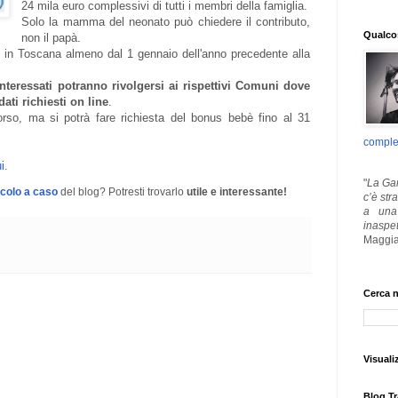
24 mila euro complessivi di tutti i membri della famiglia.
Solo la mamma del neonato può chiedere il contributo,
Qualcos
non il papà.
n Toscana almeno dal 1 gennaio dell'anno precedente alla
nteressati potranno rivolgersi ai rispettivi Comuni dove
dati richiesti on line
.
corso, ma si potrà fare richiesta del bonus bebè fino al 31
comple
i
.
"
La Gar
icolo a caso
del blog? Potresti trovarlo
utile e interessante!
c’è str
a una 
inaspe
Maggia
Cerca n
Visuali
Blog Tr