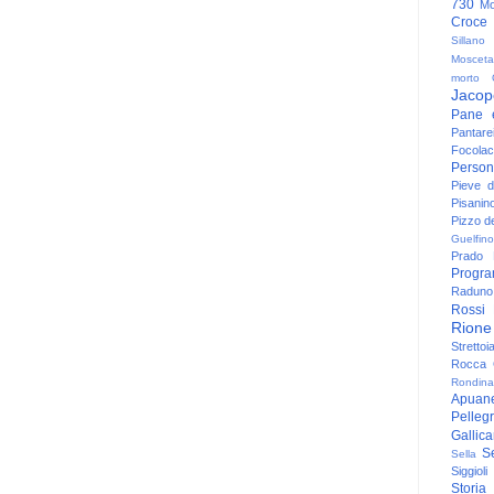
730
Mo
Croce
Sillano
Mosceta
morto
Jacop
Pane 
Pantare
Focolac
Person
Pieve 
Pisanin
Pizzo de
Guelfino
Prado
Progr
Raduno 
Rossi
Rione
Strettoi
Rocca G
Rondina
Apuan
Pelleg
Gallic
S
Sella
Siggioli
Storia