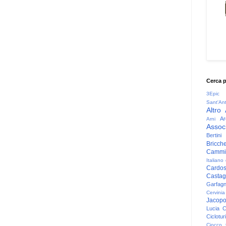
Cerca 
3Epic
Sant'An
Altro
Ar
Arni
Associ
Bertini
Bricche
Cammin
Italiano
Cardo
Casta
Garfag
Cervinia
Jacop
Lucia
C
Ciclotu
Ciocco