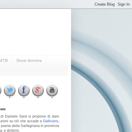
i MTB
Dove dormire
uto
g di Daniele Saisi si propone di dare
azioni su ciò che accade a
Gallicano
,
o paese della Garfagnana in provincia
a, e dintorni.