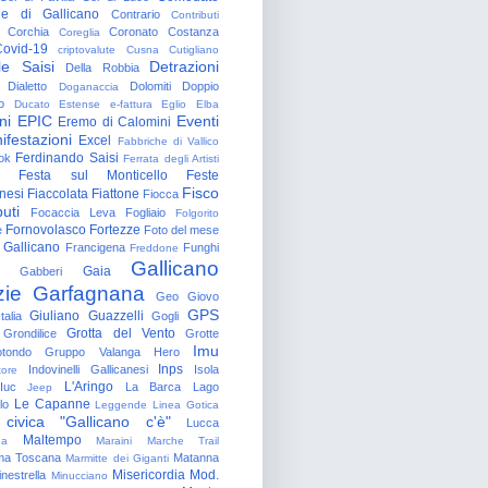
e di Gallicano
Contrario
Contributi
Corchia
Coronato
Costanza
Coreglia
ovid-19
criptovalute
Cusna
Cutigliano
le Saisi
Detrazioni
Della Robbia
Dialetto
Dolomiti
Doppio
Doganaccia
o
Ducato Estense
e-fattura
Eglio
Elba
ni
EPIC
Eventi
Eremo di Calomini
ifestazioni
Excel
Fabbriche di Vallico
Ferdinando Saisi
ok
Ferrata degli Artisti
Festa sul Monticello
Feste
Fisco
nesi
Fiaccolata
Fiattone
Fiocca
uti
Focaccia Leva
Fogliaio
Folgorito
Fornovolasco
Fortezze
e
Foto del mese
 Gallicano
Francigena
Funghi
Freddone
Gallicano
Gaia
Gabberi
zie
Garfagnana
Geo
Giovo
GPS
Giuliano Guazzelli
talia
Gogli
Grotta del Vento
Grondilice
Grotte
Imu
otondo
Gruppo Valanga
Hero
Inps
Indovinelli Gallicanesi
Isola
tore
L'Aringo
Iuc
La Barca
Lago
Jeep
Le Capanne
lo
Leggende
Linea Gotica
 civica "Gallicano c'è"
Lucca
Maltempo
na
Maraini
Marche Trail
a Toscana
Matanna
Marmitte dei Giganti
Misericordia
Mod.
nestrella
Minucciano