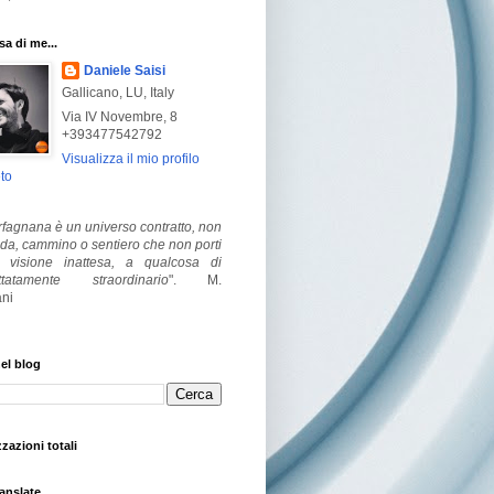
a di me...
Daniele Saisi
Gallicano, LU, Italy
Via IV Novembre, 8
+393477542792
Visualizza il mio profilo
to
fagnana è un universo contratto, non
ada, cammino o sentiero che non porti
visione inattesa, a qualcosa di
ttatamente straordinario
".
M.
ni
el blog
zzazioni totali
anslate