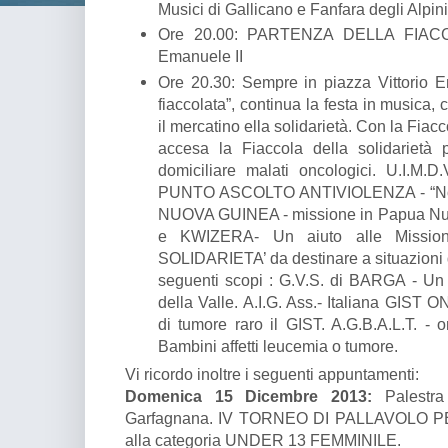
Musici di Gallicano e Fanfara degli Alpini
Ore 20.00: PARTENZA DELLA FIACCO
Emanuele II
Ore 20.30: Sempre in piazza Vittorio E
fiaccolata”, continua la festa in musica,
il mercatino ella solidarietà. Con la Fia
accesa la Fiaccola della solidarietà 
domiciliare malati oncologici. U.I.M.D
PUNTO ASCOLTO ANTIVIOLENZA - “Non 
NUOVA GUINEA - missione in Papua N
e KWIZERA- Un aiuto alle Miss
SOLIDARIETA’ da destinare a situazioni d
seguenti scopi : G.V.S. di BARGA - Un 
della Valle. A.I.G. Ass.- Italiana GIST 
di tumore raro il GIST. A.G.B.A.L.T. - 
Bambini affetti leucemia o tumore.
Vi ricordo inoltre i seguenti appuntamenti:
Domenica 15 Dicembre 2013:
Palestra
Garfagnana. IV TORNEO DI PALLAVOLO P
alla categoria UNDER 13 FEMMINILE.