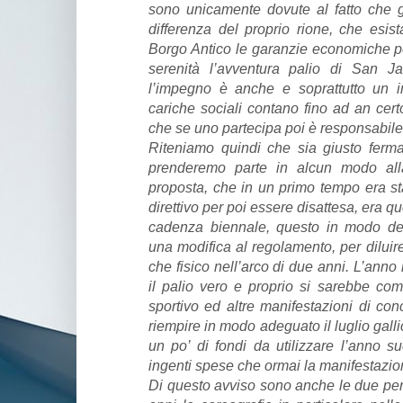
sono unicamente dovute al fatto che g
differenza del proprio rione, che esis
Borgo Antico le garanzie economiche pe
serenità l’avventura palio di San 
l’impegno è anche e soprattutto un
cariche sociali contano fino ad an cert
che se uno partecipa poi è responsabile
Riteniamo quindi che sia giusto ferm
prenderemo parte in alcun modo alla
proposta, che in un primo tempo era sta
direttivo per poi essere disattesa, era qu
cadenza biennale, questo in modo def
una modifica al regolamento, per dilui
che fisico nell’arco di due anni. L’anno
il palio vero e proprio si sarebbe com
sportivo ed altre manifestazioni di conc
riempire in modo adeguato il luglio gall
un po’ di fondi da utilizzare l’anno su
ingenti spese che ormai la manifestazi
Di questo avviso sono anche le due pe