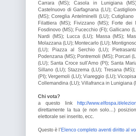
Carrara (MS); Casola in Lunigiana (MS);
Castelnuovo di Garfagnana (LU); Castiglio
(MS); Coreglia Antelminelli (LU); Cutigliano 
Filattiera (MS); Fivizzano (MS); Forte dei
Fosdinovo (MS); Fucecchio (FI); Gallicano (
Nardi (MS); Lucca (LU); Massa (MS); Mas
Molazzana (LU); Montecarlo (LU); Montignos
(LU); Piazza al Serchio (LU); Pietrasan
Podenzana (MS); Pontremoli (MS); Porcari 
(LU); Santa Croce sull'Arno (PI); Santa Mari
Sillano (LU); Stazzema (LU); Tresana (MS);
(PI); Vergemoli (LU); Viareggio (LU); Vicopisan
Collemandina (LU); Villafranca in Lunigiana (
Chi vota?
a questo link
http://www.elfospa.it/elezi
direttamente la tua (e non solo…) posizion
elettorale sei inserito, ecc.
Questo è l’
Elenco completo aventi diritto al vo