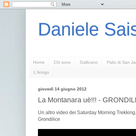
Daniele Sais
Home
Chi sono
Gallicano
Palio di San J
L'Aringo
giovedì 14 giugno 2012
La Montanara uè!!! - GRONDIL
Un altro video dei Saturday Morning Trekking.
Grondilice