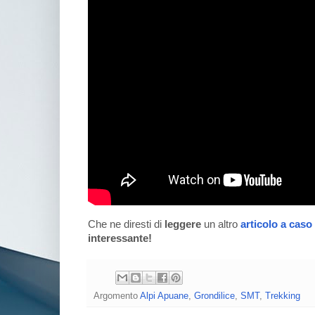
Che ne diresti di
leggere
un altro
articolo a caso
interessante!
Argomento
Alpi Apuane
,
Grondilice
,
SMT
,
Trekking