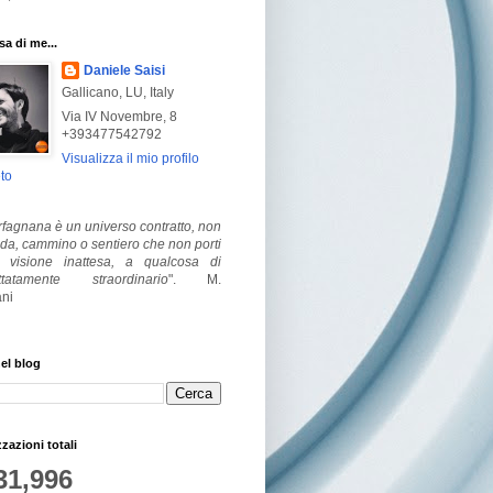
a di me...
Daniele Saisi
Gallicano, LU, Italy
Via IV Novembre, 8
+393477542792
Visualizza il mio profilo
to
fagnana è un universo contratto, non
ada, cammino o sentiero che non porti
visione inattesa, a qualcosa di
ttatamente straordinario
".
M.
ni
el blog
zzazioni totali
31,996