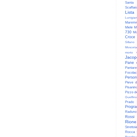
Santa
Scaffaio
Lista
Lunigia
Maremm
Miele
Mi
730
Mo
Croce
Sillano
Mosceta
morto
Jacop
Pane 
Pantare
Focolac
Person
Pieve 
Pisanin
Pizzo de
Guelfino
Prado
Progr
Raduno 
Rossi
Rione
Strettoi
Rocca G
Rondina