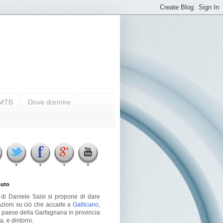
i MTB
Dove dormire
uto
g di Daniele Saisi si propone di dare
azioni su ciò che accade a
Gallicano
,
o paese della Garfagnana in provincia
a, e dintorni.