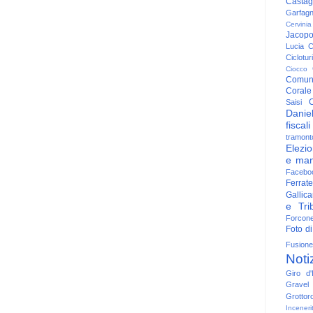
Casta
Garfag
Cervinia
Jacop
Lucia
C
Ciclotu
Ciocco
Comun
Corale
C
Saisi
Danie
fiscali
tramont
Elezio
e man
Facebo
Ferrate
Gallica
e Trib
Forcon
Foto di
Fusione
Noti
Giro d'I
Gravel
Grottor
Inceneri