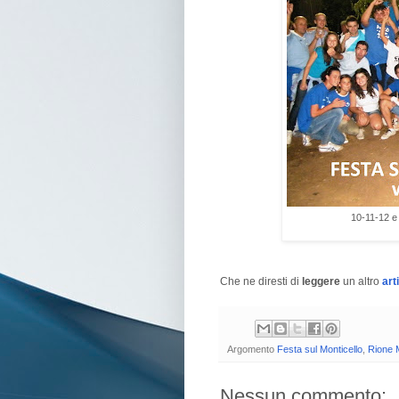
10-11-12 e
Che ne diresti di
leggere
un altro
art
Argomento
Festa sul Monticello
,
Rione M
Nessun commento: