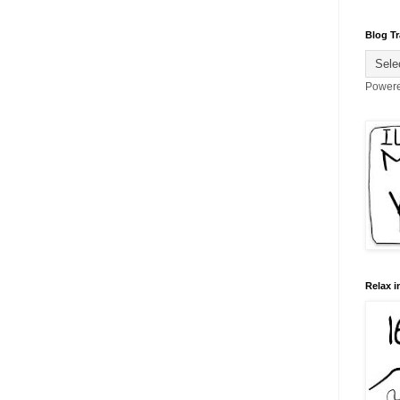
Blog Tr
Power
Relax i