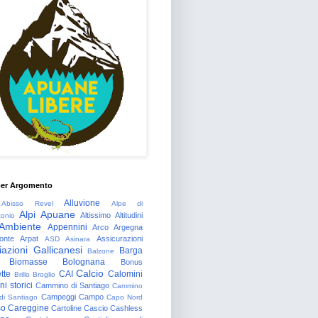
per Argomento
Alluvione
Abisso Revel
Alpe di
Alpi Apuane
Altissimo
Altitudini
tonio
Ambiente
Appennini
Arco
Argegna
onte
Arpat
Assicurazioni
ASD
Asinara
azioni Gallicanesi
Barga
Balzone
Biomasse
Bolognana
Bonus
Calcio
tte
CAI
Calomini
Brillo
Broglio
i storici
Cammino di Santiago
Cammino
Campeggi
Campo
 di Santiago
Capo Nord
so
Careggine
Cartoline
Cascio
Cashless