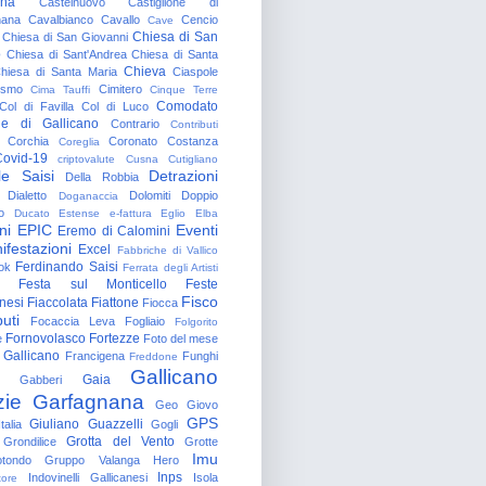
gna
Castelnuovo
Castiglione di
nana
Cavalbianco
Cavallo
Cencio
Cave
Chiesa di San
Chiesa di San Giovanni
o
Chiesa di Sant'Andrea
Chiesa di Santa
Chieva
hiesa di Santa Maria
Ciaspole
rismo
Cimitero
Cima Tauffi
Cinque Terre
Comodato
Col di Favilla
Col di Luco
e di Gallicano
Contrario
Contributi
Corchia
Coronato
Costanza
Coreglia
ovid-19
criptovalute
Cusna
Cutigliano
le Saisi
Detrazioni
Della Robbia
Dialetto
Dolomiti
Doppio
Doganaccia
o
Ducato Estense
e-fattura
Eglio
Elba
ni
EPIC
Eventi
Eremo di Calomini
ifestazioni
Excel
Fabbriche di Vallico
Ferdinando Saisi
ok
Ferrata degli Artisti
Festa sul Monticello
Feste
Fisco
nesi
Fiaccolata
Fiattone
Fiocca
uti
Focaccia Leva
Fogliaio
Folgorito
Fornovolasco
Fortezze
e
Foto del mese
 Gallicano
Francigena
Funghi
Freddone
Gallicano
Gaia
Gabberi
zie
Garfagnana
Geo
Giovo
GPS
Giuliano Guazzelli
talia
Gogli
Grotta del Vento
Grondilice
Grotte
Imu
otondo
Gruppo Valanga
Hero
Inps
Indovinelli Gallicanesi
Isola
tore