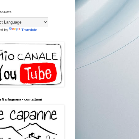
anslate
ed by
Translate
n Garfagnana - contattami