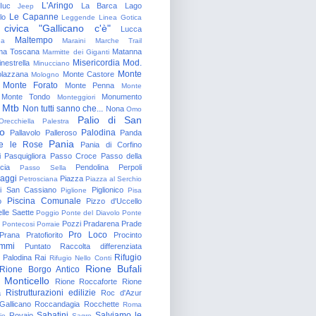
L'Aringo
Iuc
La Barca
Lago
Jeep
Le Capanne
lo
Leggende
Linea Gotica
 civica "Gallicano c'è"
Lucca
Maltempo
na
Maraini
Marche Trail
a Toscana
Matanna
Marmitte dei Giganti
Misericordia
Mod.
nestrella
Minucciano
Monte
lazzana
Monte Castore
Mologno
Monte Forato
Monte Penna
Monte
Monte Tondo
Monumento
Monteggiori
Mtb
Non tutti sanno che...
Nona
Omo
Palio di San
Orecchiella
Palestra
o
Palodina
Pallavolo
Palleroso
Panda
Pania
e le Rose
Pania di Corfino
i
Pasquigliora
Passo Croce
Passo della
cia
Pendolina
Perpoli
Passo Sella
aggi
Piazza
Petrosciana
Piazza al Serchio
di San Cassiano
Piglionico
Piglione
Pisa
Piscina Comunale
o
Pizzo d'Uccello
lle Saette
Poggio
Ponte del Diavolo
Ponte
Pozzi
Pradarena
Prade
Pontecosi
Porraie
Pro Loco
Prana
Pratofiorito
Procinto
ammi
Puntato
Raccolta differenziata
Rifugio
Palodina
Rai
Rifugio Nello Conti
Rione Bufali
Rione Borgo Antico
 Monticello
Rione Roccaforte
Rione
Ristrutturazioni edilizie
a
Roc d'Azur
allicano
Roccandagia
Rocchette
Roma
Sabatini
Salviamo le
Rovaio
io
Sagro