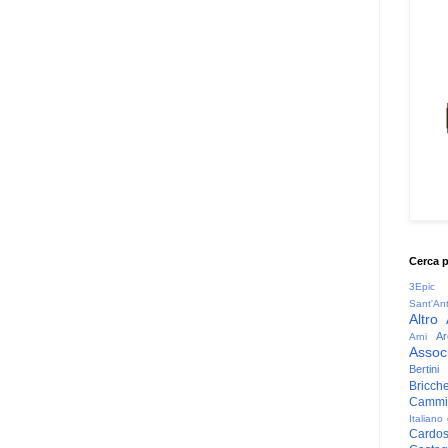
Cerca 
3Epic
Sant'An
Altro
Ar
Arni
Associ
Bertini
Bricche
Cammin
Italiano
Cardo