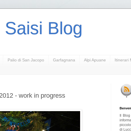
 Saisi Blog
Palio di San Jacopo
Garfagnana
Alpi Apuane
Itinerar
 2012 - work in progress
Benven
Il Blo
inform
piccol
di Lucc