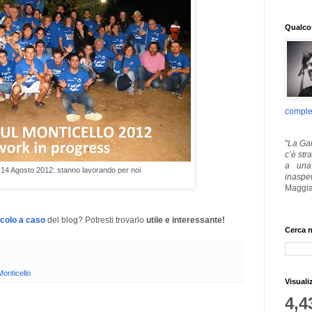
Qualcos
comple
"
La Gar
c’è str
a una 
 14 Agosto 2012: stanno lavorando per noi
inaspe
Maggia
icolo a caso
del blog? Potresti trovarlo
utile e interessante!
Cerca n
onticello
Visuali
4,4