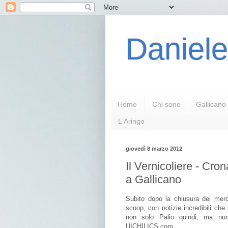
Daniele
Home
Chi sono
Gallicano
L'Aringo
giovedì 8 marzo 2012
Il Vernicoliere - Cro
a Gallicano
Subito dopo la chiusura dei merc
scoop, con notizie incredibili ch
non solo Palio quindi, ma nume
UICHILICS.com.