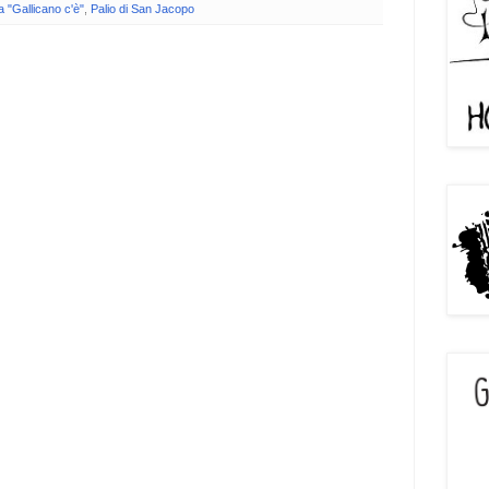
a "Gallicano c'è"
,
Palio di San Jacopo