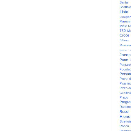
Santa
Scaffaio
Lista
Lunigia
Maremm
Miele
Mi
730
Mo
Croce
Sillano
Mosceta
morto
Jacop
Pane 
Pantare
Focolac
Person
Pieve 
Pisanin
Pizzo de
Guelfino
Prado
Progr
Raduno 
Rossi
Rione
Strettoi
Rocca G
Rondina