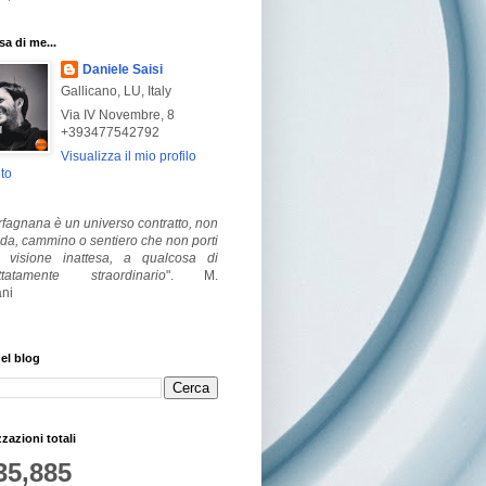
a di me...
Daniele Saisi
Gallicano, LU, Italy
Via IV Novembre, 8
+393477542792
Visualizza il mio profilo
to
fagnana è un universo contratto, non
ada, cammino o sentiero che non porti
visione inattesa, a qualcosa di
ttatamente straordinario
".
M.
ni
el blog
zzazioni totali
35,885