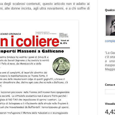
 degli scabrosi contenuti, questo articolo non è adatto ai
i, alle donne incinta, agli ultra novantenni, e a chi soffre di
Qualcos
.
comple
"
La Gar
c’è str
a una 
inaspe
Maggia
Cerca n
Visuali
4,4