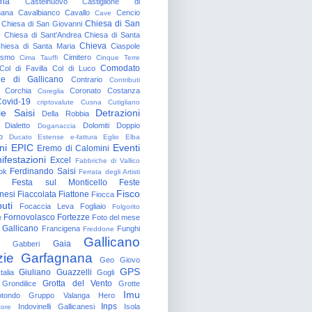
gna
Castelnuovo
Castiglione di
nana
Cavalbianco
Cavallo
Cencio
Cave
Chiesa di San
Chiesa di San Giovanni
o
Chiesa di Sant'Andrea
Chiesa di Santa
Chieva
hiesa di Santa Maria
Ciaspole
rismo
Cimitero
Cima Tauffi
Cinque Terre
Comodato
Col di Favilla
Col di Luco
e di Gallicano
Contrario
Contributi
Corchia
Coronato
Costanza
Coreglia
ovid-19
criptovalute
Cusna
Cutigliano
le Saisi
Detrazioni
Della Robbia
Dialetto
Dolomiti
Doppio
Doganaccia
o
Ducato Estense
e-fattura
Eglio
Elba
ni
EPIC
Eventi
Eremo di Calomini
ifestazioni
Excel
Fabbriche di Vallico
Ferdinando Saisi
ok
Ferrata degli Artisti
Festa sul Monticello
Feste
Fisco
nesi
Fiaccolata
Fiattone
Fiocca
uti
Focaccia Leva
Fogliaio
Folgorito
Fornovolasco
Fortezze
e
Foto del mese
 Gallicano
Francigena
Funghi
Freddone
Gallicano
Gaia
Gabberi
zie
Garfagnana
Geo
Giovo
GPS
Giuliano Guazzelli
talia
Gogli
Grotta del Vento
Grondilice
Grotte
Imu
otondo
Gruppo Valanga
Hero
Inps
Indovinelli Gallicanesi
Isola
tore