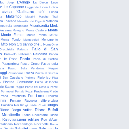
L'Aringo
Iuc
La Barca
Lago
Jeep
Le Capanne
lo
Leggende
Linea Gotica
 civica "Gallicano c'è"
Lucca
Maltempo
na
Maraini
Marche Trail
a Toscana
Matanna
Marmitte dei Giganti
Misericordia
Mod.
nestrella
Minucciano
Monte
lazzana
Monte Castore
Mologno
Monte Forato
Monte Penna
Monte
Monte Tondo
Monumento
Monteggiori
Mtb
Non tutti sanno che...
Nona
Omo
Palio di San
Orecchiella
Palestra
o
Palodina
Pallavolo
Palleroso
Panda
Pania
e le Rose
Pania di Corfino
i
Pasquigliora
Passo Croce
Passo della
cia
Pendolina
Perpoli
Passo Sella
aggi
Piazza
Petrosciana
Piazza al Serchio
di San Cassiano
Piglionico
Piglione
Pisa
Piscina Comunale
o
Pizzo d'Uccello
lle Saette
Poggio
Ponte del Diavolo
Ponte
Pozzi
Pradarena
Prade
Pontecosi
Porraie
Pro Loco
Prana
Pratofiorito
Procinto
ammi
Puntato
Raccolta differenziata
Rifugio
Palodina
Rai
Rifugio Nello Conti
Rione Bufali
Rione Borgo Antico
 Monticello
Rione Roccaforte
Rione
Ristrutturazioni edilizie
a
Roc d'Azur
allicano
Roccandagia
Rocchette
Roma
Sabatini
Salviamo le
Rovaio
io
Sagro