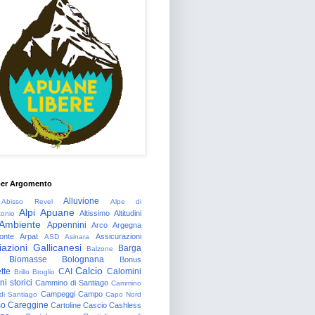
per Argomento
Alluvione
Abisso Revel
Alpe di
Alpi Apuane
Altissimo
Altitudini
tonio
Ambiente
Appennini
Arco
Argegna
onte
Arpat
Assicurazioni
ASD
Asinara
azioni Gallicanesi
Barga
Balzone
Biomasse
Bolognana
Bonus
Calcio
tte
CAI
Calomini
Brillo
Broglio
i storici
Cammino di Santiago
Cammino
Campeggi
Campo
 di Santiago
Capo Nord
so
Careggine
Cartoline
Cascio
Cashless