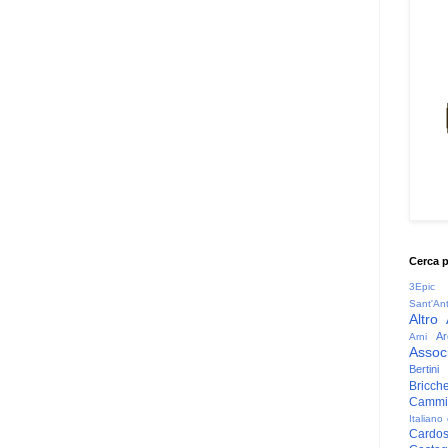
Cerca 
3Epic
Sant'An
Altro
Ar
Arni
Associ
Bertini
Bricche
Cammin
Italiano
Cardo