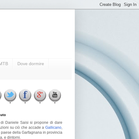
i MTB
Dove dormire
uto
g di Daniele Saisi si propone di dare
azioni su ciò che accade a
Gallicano
,
o paese della Garfagnana in provincia
a, e dintorni.