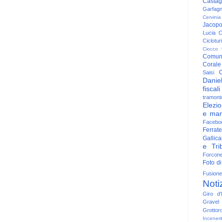
Casta
Garfag
Cervinia
Jacop
Lucia
C
Ciclotu
Ciocco
Comun
Corale
C
Saisi
Danie
fiscali
tramont
Elezio
e man
Facebo
Ferrate
Gallica
e Trib
Forcon
Foto di
Fusione
Noti
Giro d'I
Gravel
Grottor
Inceneri