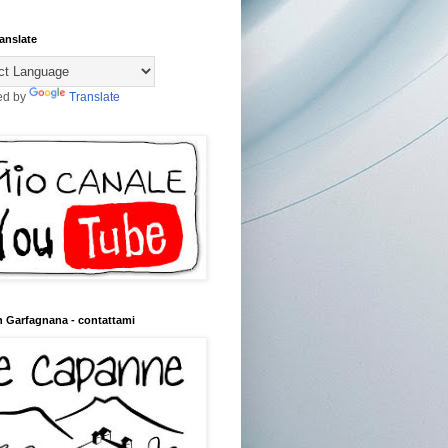
anslate
ed by
Translate
n Garfagnana - contattami