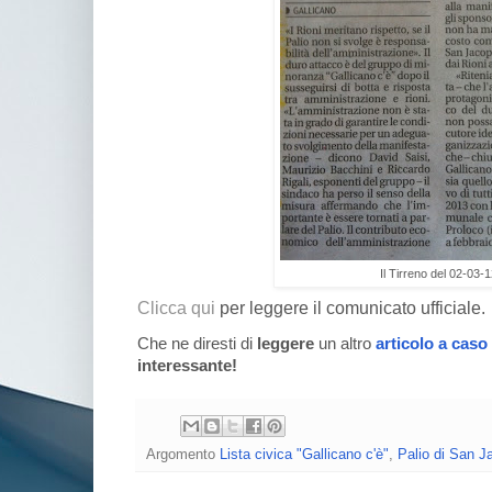
Il Tirreno del 02-03-
Clicca qui
per leggere il comunicato ufficiale.
Che ne diresti di
leggere
un altro
articolo a caso
interessante!
Argomento
Lista civica "Gallicano c'è"
,
Palio di San J