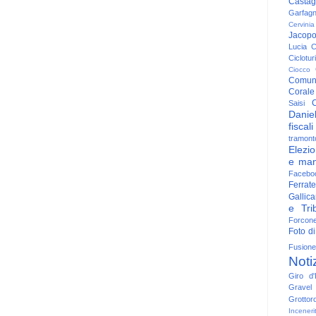
Casta
Garfag
Cervinia
Jacop
Lucia
C
Ciclotu
Ciocco
Comun
Corale
C
Saisi
Danie
fiscali
tramont
Elezio
e man
Facebo
Ferrate
Gallica
e Trib
Forcon
Foto di
Fusione
Noti
Giro d'I
Gravel
Grottor
Inceneri