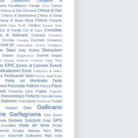
gna
Castelnuovo
Castiglione di
nana
Cavalbianco
Cavallo
Cencio
Cave
Chiesa di San
Chiesa di San Giovanni
o
Chiesa di Sant'Andrea
Chiesa di Santa
Chieva
hiesa di Santa Maria
Ciaspole
rismo
Cimitero
Cima Tauffi
Cinque Terre
Comodato
Col di Favilla
Col di Luco
e di Gallicano
Contrario
Contributi
Corchia
Coronato
Costanza
Coreglia
ovid-19
criptovalute
Cusna
Cutigliano
le Saisi
Detrazioni
Della Robbia
Dialetto
Dolomiti
Doppio
Doganaccia
o
Ducato Estense
e-fattura
Eglio
Elba
ni
EPIC
Eventi
Eremo di Calomini
ifestazioni
Excel
Fabbriche di Vallico
Ferdinando Saisi
ok
Ferrata degli Artisti
Festa sul Monticello
Feste
Fisco
nesi
Fiaccolata
Fiattone
Fiocca
uti
Focaccia Leva
Fogliaio
Folgorito
Fornovolasco
Fortezze
e
Foto del mese
 Gallicano
Francigena
Funghi
Freddone
Gallicano
Gaia
Gabberi
zie
Garfagnana
Geo
Giovo
GPS
Giuliano Guazzelli
talia
Gogli
Grotta del Vento
Grondilice
Grotte
Imu
otondo
Gruppo Valanga
Hero
Inps
Indovinelli Gallicanesi
Isola
tore