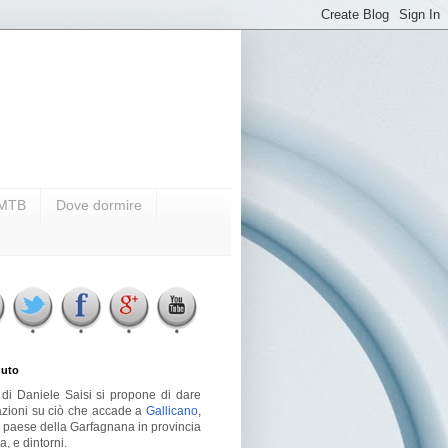
i MTB
Dove dormire
uto
g di Daniele Saisi si propone di dare
azioni su ciò che accade a
Gallicano
,
o paese della Garfagnana in provincia
a, e dintorni.