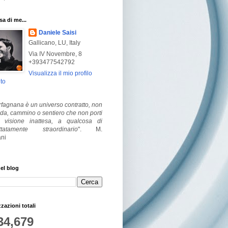
a di me...
Daniele Saisi
Gallicano, LU, Italy
Via IV Novembre, 8
+393477542792
Visualizza il mio profilo
to
fagnana è un universo contratto, non
ada, cammino o sentiero che non porti
visione inattesa, a qualcosa di
ttatamente straordinario
".
M.
ni
el blog
zzazioni totali
34,679