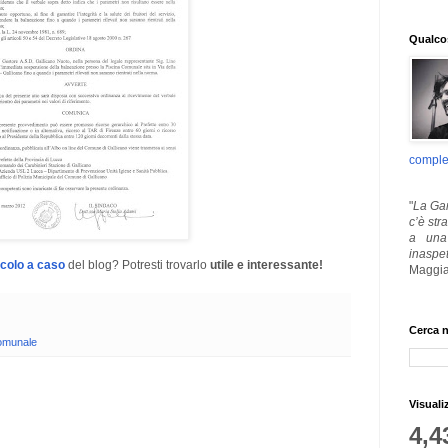
Qualcos
comple
"
La Gar
c’è str
a una 
inaspe
icolo a caso
del blog? Potresti trovarlo
utile e interessante!
Maggia
Cerca n
omunale
Visuali
4,4