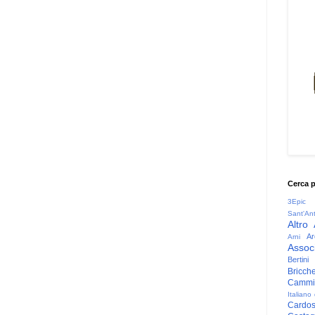
Cerca 
3Epic
Sant'An
Altro
Ar
Arni
Associ
Bertini
Bricche
Cammin
Italiano
Cardo