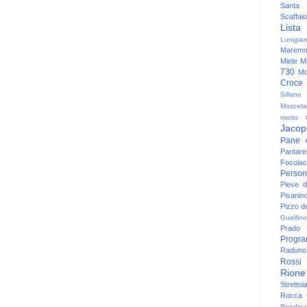
Santa
Scaffaio
Lista
Lunigia
Maremm
Miele
Mi
730
Mo
Croce
Sillano
Mosceta
morto
Jacop
Pane 
Pantare
Focolac
Person
Pieve 
Pisanin
Pizzo de
Guelfino
Prado
Progr
Raduno 
Rossi
Rione
Strettoi
Rocca G
Rondina