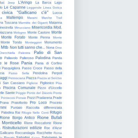
L'Aringo
Iuc
La Barca
Lago
Jeep
Le Capanne
lo
Leggende
Linea Gotica
 civica "Gallicano c'è"
Lucca
Maltempo
na
Maraini
Marche Trail
a Toscana
Matanna
Marmitte dei Giganti
Misericordia
Mod.
nestrella
Minucciano
Monte
lazzana
Monte Castore
Mologno
Monte Forato
Monte Penna
Monte
Monte Tondo
Monumento
Monteggiori
Mtb
Non tutti sanno che...
Nona
Omo
Palio di San
Orecchiella
Palestra
o
Palodina
Pallavolo
Palleroso
Panda
Pania
e le Rose
Pania di Corfino
i
Pasquigliora
Passo Croce
Passo della
cia
Pendolina
Perpoli
Passo Sella
aggi
Piazza
Petrosciana
Piazza al Serchio
di San Cassiano
Piglionico
Piglione
Pisa
Piscina Comunale
o
Pizzo d'Uccello
lle Saette
Poggio
Ponte del Diavolo
Ponte
Pozzi
Pradarena
Prade
Pontecosi
Porraie
Pro Loco
Prana
Pratofiorito
Procinto
ammi
Puntato
Raccolta differenziata
Rifugio
Palodina
Rai
Rifugio Nello Conti
Rione Bufali
Rione Borgo Antico
 Monticello
Rione Roccaforte
Rione
Ristrutturazioni edilizie
a
Roc d'Azur
allicano
Roccandagia
Rocchette
Roma
Sabatini
Salviamo le
Rovaio
io
Sagro