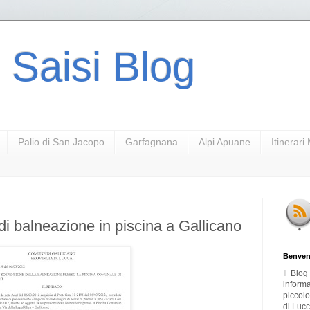
 Saisi Blog
Palio di San Jacopo
Garfagnana
Alpi Apuane
Itinerar
di balneazione in piscina a Gallicano
Benven
Il Blo
inform
piccol
di Lucc