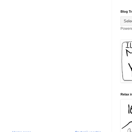
Blog Tr
Power
Relax i