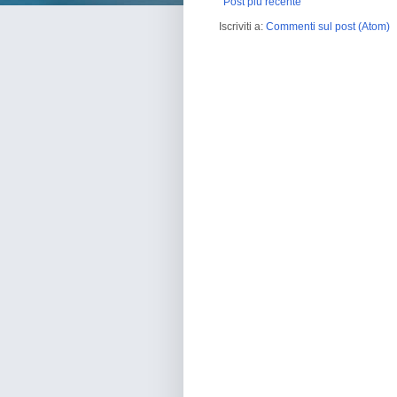
Post più recente
Iscriviti a:
Commenti sul post (Atom)