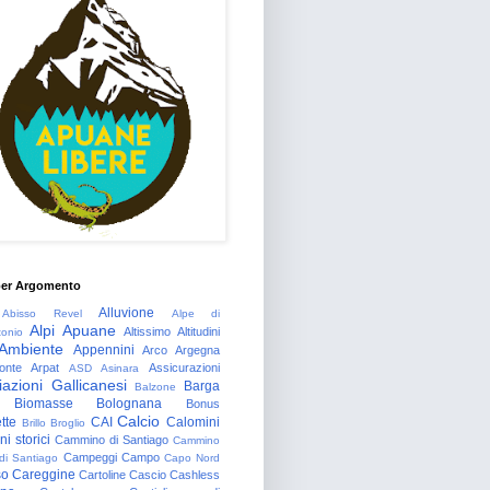
per Argomento
Alluvione
Abisso Revel
Alpe di
Alpi Apuane
Altissimo
Altitudini
tonio
Ambiente
Appennini
Arco
Argegna
onte
Arpat
Assicurazioni
ASD
Asinara
azioni Gallicanesi
Barga
Balzone
Biomasse
Bolognana
Bonus
Calcio
tte
CAI
Calomini
Brillo
Broglio
i storici
Cammino di Santiago
Cammino
Campeggi
Campo
 di Santiago
Capo Nord
so
Careggine
Cartoline
Cascio
Cashless