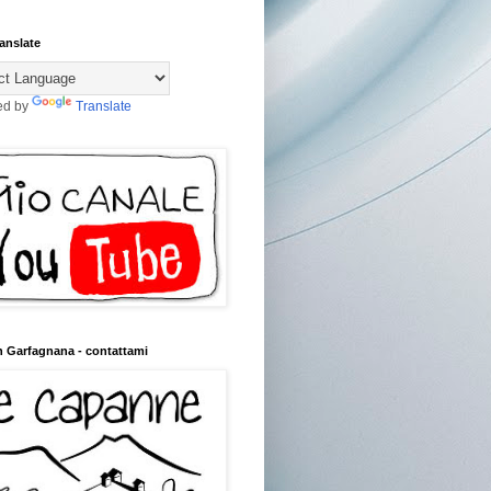
anslate
ed by
Translate
n Garfagnana - contattami