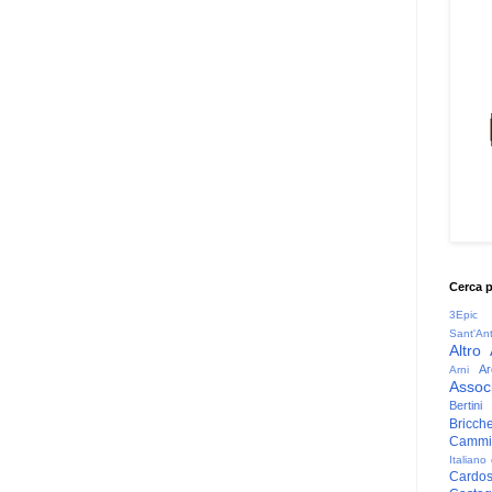
Cerca 
3Epic
Sant'An
Altro
Ar
Arni
Associ
Bertini
Bricche
Cammin
Italiano
Cardo