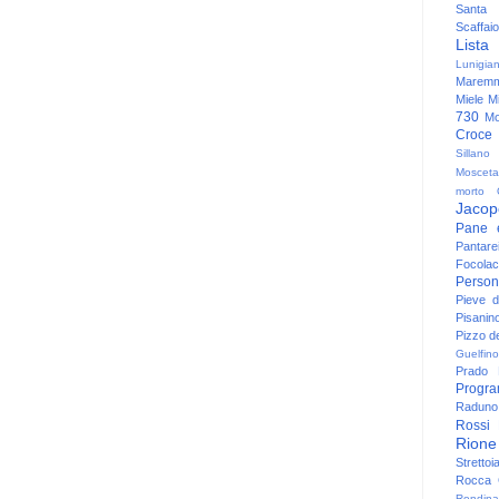
Santa
Scaffaio
Lista
Lunigia
Maremm
Miele
Mi
730
Mo
Croce
Sillano
Mosceta
morto
Jacop
Pane 
Pantare
Focolac
Person
Pieve 
Pisanin
Pizzo de
Guelfino
Prado
Progr
Raduno 
Rossi
Rione
Strettoi
Rocca G
Rondina