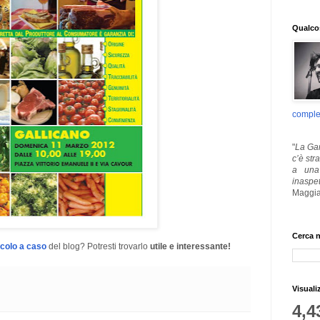
Qualcos
comple
"
La Gar
c’è str
a una 
inaspe
Maggia
Cerca n
icolo a caso
del blog? Potresti trovarlo
utile e interessante!
Visuali
4,4