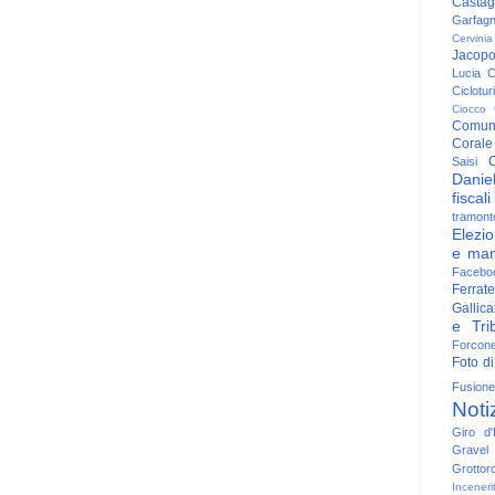
Casta
Garfag
Cervinia
Jacop
Lucia
C
Ciclotu
Ciocco
Comun
Corale
C
Saisi
Danie
fiscali
tramont
Elezio
e man
Facebo
Ferrate
Gallica
e Trib
Forcon
Foto di
Fusione
Noti
Giro d'I
Gravel
Grottor
Inceneri