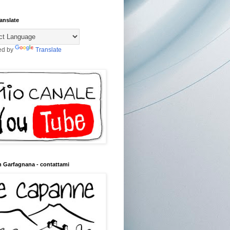
anslate
ed by
Translate
n Garfagnana - contattami