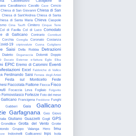
gna
Castelnuovo
Castiglione di
nana
Cavalbianco
Cavallo
Cencio
Cave
Chiesa di San
Chiesa di San Giovanni
o
Chiesa di Sant'Andrea
Chiesa di Santa
Chieva
hiesa di Santa Maria
Ciaspole
rismo
Cimitero
Cima Tauffi
Cinque Terre
Comodato
Col di Favilla
Col di Luco
e di Gallicano
Contrario
Contributi
Corchia
Coronato
Costanza
Coreglia
ovid-19
criptovalute
Cusna
Cutigliano
le Saisi
Detrazioni
Della Robbia
Dialetto
Dolomiti
Doppio
Doganaccia
o
Ducato Estense
e-fattura
Eglio
Elba
ni
EPIC
Eventi
Eremo di Calomini
ifestazioni
Excel
Fabbriche di Vallico
Ferdinando Saisi
ok
Ferrata degli Artisti
Festa sul Monticello
Feste
Fisco
nesi
Fiaccolata
Fiattone
Fiocca
uti
Focaccia Leva
Fogliaio
Folgorito
Fornovolasco
Fortezze
e
Foto del mese
 Gallicano
Francigena
Funghi
Freddone
Gallicano
Gaia
Gabberi
zie
Garfagnana
Geo
Giovo
GPS
Giuliano Guazzelli
talia
Gogli
Grotta del Vento
Grondilice
Grotte
Imu
otondo
Gruppo Valanga
Hero
Inps
Indovinelli Gallicanesi
Isola
tore