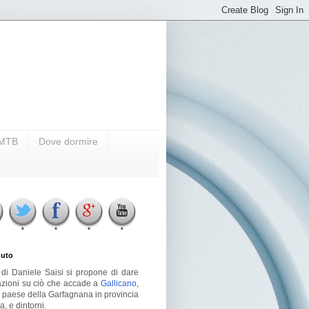
i MTB
Dove dormire
uto
g di Daniele Saisi si propone di dare
azioni su ciò che accade a
Gallicano
,
o paese della Garfagnana in provincia
a, e dintorni.