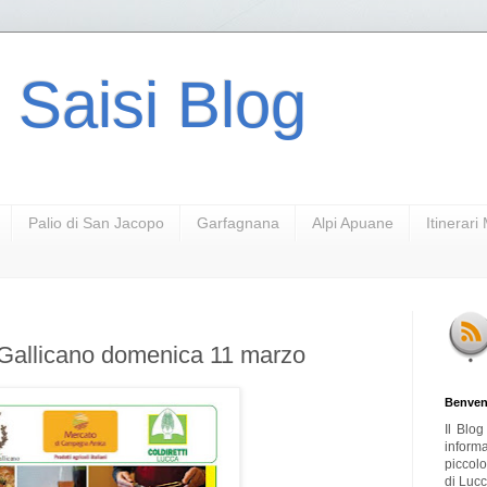
 Saisi Blog
Palio di San Jacopo
Garfagnana
Alpi Apuane
Itinerar
 Gallicano domenica 11 marzo
Benven
Il Blo
inform
piccol
di Lucc