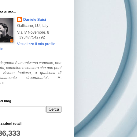
a di me...
Daniele Saisi
Gallicano, LU, Italy
Via IV Novembre, 8
+393477542792
Visualizza il mio profilo
to
fagnana è un universo contratto, non
ada, cammino o sentiero che non porti
visione inattesa, a qualcosa di
ttatamente straordinario
".
M.
ni
el blog
zzazioni totali
36,333