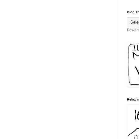
Blog Tr
Power
Relax i