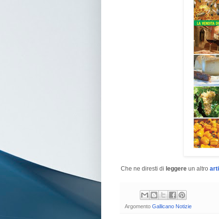
Che ne diresti di
leggere
un altro
art
Argomento
Gallicano Notizie