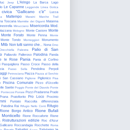
L'Aringo
Iuc
La Barca
Lago
Jeep
Le Capanne
lo
Leggende
Linea Gotica
 civica "Gallicano c'è"
Lucca
Maltempo
na
Maraini
Marche Trail
a Toscana
Matanna
Marmitte dei Giganti
Misericordia
Mod.
nestrella
Minucciano
Monte
lazzana
Monte Castore
Mologno
Monte Forato
Monte Penna
Monte
Monte Tondo
Monumento
Monteggiori
Mtb
Non tutti sanno che...
Nona
Omo
Palio di San
Orecchiella
Palestra
o
Palodina
Pallavolo
Palleroso
Panda
Pania
e le Rose
Pania di Corfino
i
Pasquigliora
Passo Croce
Passo della
cia
Pendolina
Perpoli
Passo Sella
aggi
Piazza
Petrosciana
Piazza al Serchio
di San Cassiano
Piglionico
Piglione
Pisa
Piscina Comunale
o
Pizzo d'Uccello
lle Saette
Poggio
Ponte del Diavolo
Ponte
Pozzi
Pradarena
Prade
Pontecosi
Porraie
Pro Loco
Prana
Pratofiorito
Procinto
ammi
Puntato
Raccolta differenziata
Rifugio
Palodina
Rai
Rifugio Nello Conti
Rione Bufali
Rione Borgo Antico
 Monticello
Rione Roccaforte
Rione
Ristrutturazioni edilizie
a
Roc d'Azur
allicano
Roccandagia
Rocchette
Roma
Sabatini
Salviamo le
Rovaio
io
Sagro