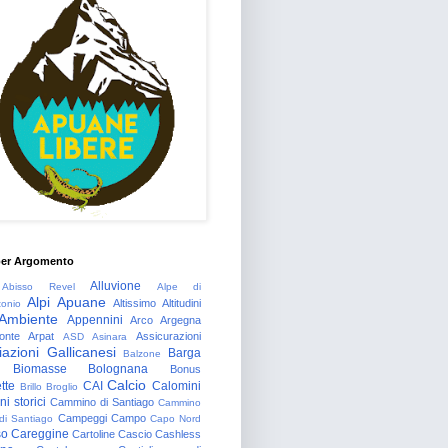
per Argomento
Alluvione
Abisso Revel
Alpe di
Alpi Apuane
Altissimo
Altitudini
tonio
Ambiente
Appennini
Arco
Argegna
onte
Arpat
Assicurazioni
ASD
Asinara
azioni Gallicanesi
Barga
Balzone
Biomasse
Bolognana
Bonus
Calcio
tte
CAI
Calomini
Brillo
Broglio
i storici
Cammino di Santiago
Cammino
Campeggi
Campo
 di Santiago
Capo Nord
so
Careggine
Cartoline
Cascio
Cashless