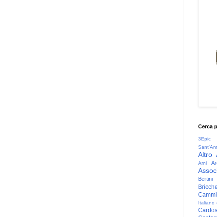
Cerca 
3Epic
Sant'An
Altro
Ar
Arni
Associ
Bertini
Bricche
Cammin
Italiano
Cardo