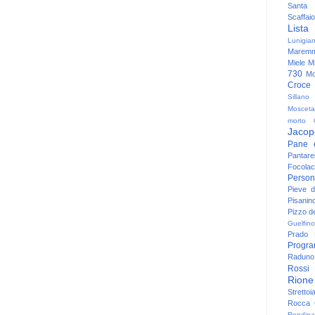
Santa
Scaffaio
Lista
Lunigia
Maremm
Miele
Mi
730
Mo
Croce
Sillano
Mosceta
morto
Jacop
Pane 
Pantare
Focolac
Person
Pieve 
Pisanin
Pizzo de
Guelfino
Prado
Progr
Raduno 
Rossi
Rione
Strettoi
Rocca G
Rondina