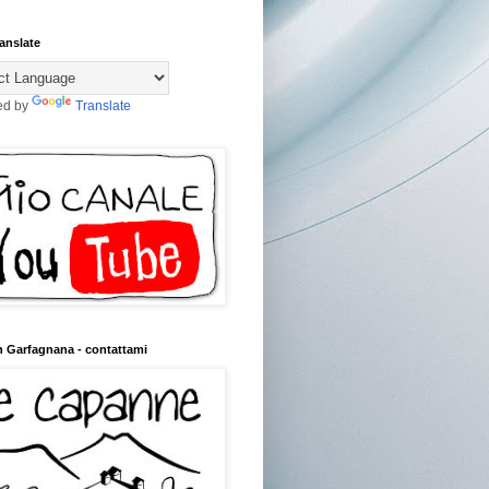
anslate
ed by
Translate
n Garfagnana - contattami