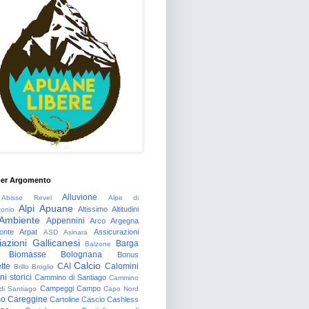
per Argomento
Alluvione
Abisso Revel
Alpe di
Alpi Apuane
Altissimo
Altitudini
tonio
Ambiente
Appennini
Arco
Argegna
onte
Arpat
Assicurazioni
ASD
Asinara
azioni Gallicanesi
Barga
Balzone
Biomasse
Bolognana
Bonus
Calcio
tte
CAI
Calomini
Brillo
Broglio
i storici
Cammino di Santiago
Cammino
Campeggi
Campo
 di Santiago
Capo Nord
so
Careggine
Cartoline
Cascio
Cashless