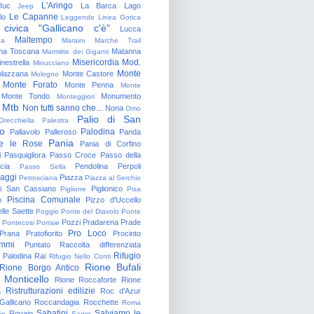
L'Aringo
Iuc
La Barca
Lago
Jeep
Le Capanne
lo
Leggende
Linea Gotica
 civica "Gallicano c'è"
Lucca
Maltempo
na
Maraini
Marche Trail
a Toscana
Matanna
Marmitte dei Giganti
Misericordia
Mod.
nestrella
Minucciano
Monte
lazzana
Monte Castore
Mologno
Monte Forato
Monte Penna
Monte
Monte Tondo
Monumento
Monteggiori
Mtb
Non tutti sanno che...
Nona
Omo
Palio di San
Orecchiella
Palestra
o
Palodina
Pallavolo
Palleroso
Panda
Pania
e le Rose
Pania di Corfino
i
Pasquigliora
Passo Croce
Passo della
cia
Pendolina
Perpoli
Passo Sella
aggi
Piazza
Petrosciana
Piazza al Serchio
di San Cassiano
Piglionico
Piglione
Pisa
Piscina Comunale
o
Pizzo d'Uccello
lle Saette
Poggio
Ponte del Diavolo
Ponte
Pozzi
Pradarena
Prade
Pontecosi
Porraie
Pro Loco
Prana
Pratofiorito
Procinto
ammi
Puntato
Raccolta differenziata
Rifugio
Palodina
Rai
Rifugio Nello Conti
Rione Bufali
Rione Borgo Antico
 Monticello
Rione Roccaforte
Rione
Ristrutturazioni edilizie
a
Roc d'Azur
allicano
Roccandagia
Rocchette
Roma
Sabatini
Salviamo le
Rovaio
io
Sagro