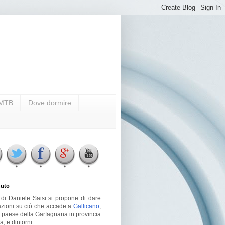
i MTB
Dove dormire
uto
g di Daniele Saisi si propone di dare
azioni su ciò che accade a
Gallicano
,
o paese della Garfagnana in provincia
a, e dintorni.