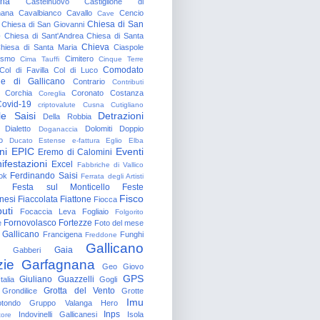
gna
Castelnuovo
Castiglione di
nana
Cavalbianco
Cavallo
Cencio
Cave
Chiesa di San
Chiesa di San Giovanni
o
Chiesa di Sant'Andrea
Chiesa di Santa
Chieva
hiesa di Santa Maria
Ciaspole
rismo
Cimitero
Cima Tauffi
Cinque Terre
Comodato
Col di Favilla
Col di Luco
e di Gallicano
Contrario
Contributi
Corchia
Coronato
Costanza
Coreglia
ovid-19
criptovalute
Cusna
Cutigliano
le Saisi
Detrazioni
Della Robbia
Dialetto
Dolomiti
Doppio
Doganaccia
o
Ducato Estense
e-fattura
Eglio
Elba
ni
EPIC
Eventi
Eremo di Calomini
ifestazioni
Excel
Fabbriche di Vallico
Ferdinando Saisi
ok
Ferrata degli Artisti
Festa sul Monticello
Feste
Fisco
nesi
Fiaccolata
Fiattone
Fiocca
uti
Focaccia Leva
Fogliaio
Folgorito
Fornovolasco
Fortezze
e
Foto del mese
 Gallicano
Francigena
Funghi
Freddone
Gallicano
Gaia
Gabberi
zie
Garfagnana
Geo
Giovo
GPS
Giuliano Guazzelli
talia
Gogli
Grotta del Vento
Grondilice
Grotte
Imu
otondo
Gruppo Valanga
Hero
Inps
Indovinelli Gallicanesi
Isola
tore