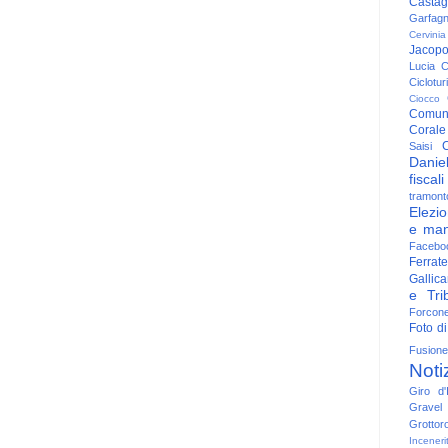
Casta
Garfag
Cervinia
Jacop
Lucia
C
Ciclotu
Ciocco
Comun
Corale
C
Saisi
Danie
fiscali
tramont
Elezio
e man
Facebo
Ferrate
Gallica
e Trib
Forcon
Foto di
Fusione
Noti
Giro d'I
Gravel
Grottor
Inceneri