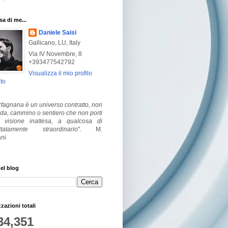
a di me...
Daniele Saisi
Gallicano, LU, Italy
Via IV Novembre, 8
+393477542792
Visualizza il mio profilo
to
fagnana è un universo contratto, non
ada, cammino o sentiero che non porti
visione inattesa, a qualcosa di
ttatamente straordinario
".
M.
ni
el blog
zzazioni totali
34,351