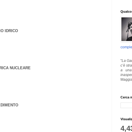
Qualcos
IO IDRICO
comple
"
La Gar
c’è str
TRICA NUCLEARE
a una 
inaspe
Maggia
Cerca n
PEDIMENTO
Visuali
4,4