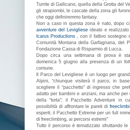
Turrite di Gallicano, quella della Grotta del V
gli strapiombi, le cascate della zona gli furo
che oggi definiremmo fantasy.
Non a caso in questa zona è nato, dopo ci
avventure del Levigliese
ideato e realizzato
Icarus Productions
, con il fattivo sostegno
Comunità Montana della Garfagnana, del Pa
Fondazione Cassa di Risparmio di Lucca.
Dopo circa una settimana di prova è stato
domenica 5 giugno alla presenza di un folt
comune.
Il Parco del Levigliese è un luogo per grand
Alpini, “chiunque visiterà il parco, in base
scegliere il “pacchetto” di ingresso che pref
adatto per bambini e anziani, ma anche per
della “torta”; il Pacchetto Adventure in c
possibilità di affrontare le pareti di
freeclimb
esperti; il Pacchetto Extreme per un full imme
di freeclimbing, ai percorsi estremi”
Tutto il percorso è tematizzato sfruttando l