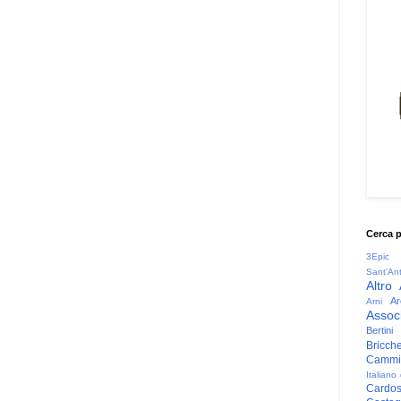
Cerca 
3Epic
Sant'An
Altro
Ar
Arni
Associ
Bertini
Bricche
Cammin
Italiano
Cardo