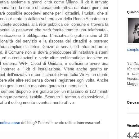
ziativa assieme a grandi città come Milano. Il kit è arrivato
ana fa e la rete è ufficiosamente attiva da alcuni giorni per
Qualcos
à possibile accedervi anche per i cittadini, i turisti, che si
tenna è stata installata sul terrazzo della Rocca Ariostesca e
’utente accederà alla rete pubblica del comune e troverà la
erire la password che sarà fornita tramite una telefonata -
enticazione è obbligatoria. L’iniziativa è gratuita sino al 31
onalità del servizio e la risposta dei cittadini e potremo
ura ampliare la rete». Grazie ai servizi ed infrastrutture di
comple
ud, il Comune non si dovrà preoccupare di installare sistemi
ni ed autenticazioni e varie altre problematiche tecniche ed
el sistema Wi-Fi Cloud di Unidata, è sufficiente avere una
"
La Gar
c’è str
Internet e il kit di installazione. Viene anche gestito un
a una 
ot dell’iniziativa e con il circuito Free Italia Wi-Fi: un utente
inaspe
re alle altre reti senza doversi registrare ogni volta. Anche
Maggia
sono gestiti con la massima garanzia e semplicità.
è sempre disponibile e gratuito per un massimo di 120 minuti
munque personalizzabile. Scaduto il tempo a disposizione, il
tte il collegamento eventualmente attivo.
Cerca n
icolo a caso
del blog? Potresti trovarlo
utile e interessante!
Visuali
4,4