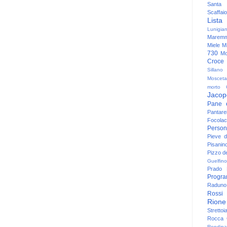
Santa
Scaffaio
Lista
Lunigia
Maremm
Miele
Mi
730
Mo
Croce
Sillano
Mosceta
morto
Jacop
Pane 
Pantare
Focolac
Person
Pieve 
Pisanin
Pizzo de
Guelfino
Prado
Progr
Raduno 
Rossi
Rione
Strettoi
Rocca G
Rondina