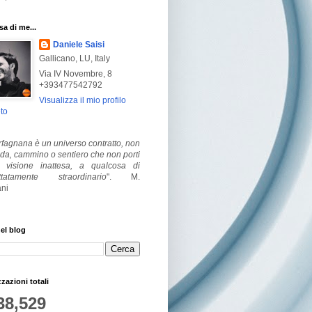
a di me...
Daniele Saisi
Gallicano, LU, Italy
Via IV Novembre, 8
+393477542792
Visualizza il mio profilo
to
fagnana è un universo contratto, non
ada, cammino o sentiero che non porti
visione inattesa, a qualcosa di
ttatamente straordinario
".
M.
ni
el blog
zzazioni totali
38,529