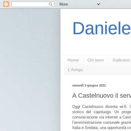
Daniele
Home
Chi sono
Gallicano
L'Aringo
venerdì 3 giugno 2011
A Castelnuovo il servi
Oggi Castelnuovo diventa wi-fi. I
storico del capoluogo. Un proge
comunicazione via internet a Cast
l’amministrazione comunale grazie a
Italia e Snidata, una opportunità c