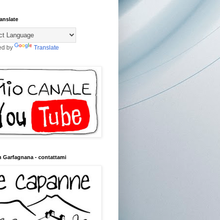
anslate
ed by
Translate
n Garfagnana - contattami