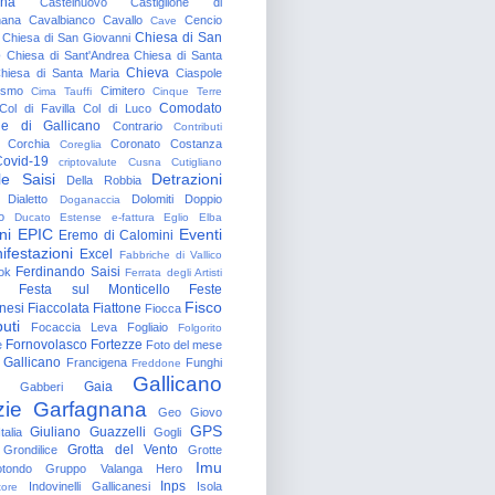
gna
Castelnuovo
Castiglione di
nana
Cavalbianco
Cavallo
Cencio
Cave
Chiesa di San
Chiesa di San Giovanni
o
Chiesa di Sant'Andrea
Chiesa di Santa
Chieva
hiesa di Santa Maria
Ciaspole
rismo
Cimitero
Cima Tauffi
Cinque Terre
Comodato
Col di Favilla
Col di Luco
e di Gallicano
Contrario
Contributi
Corchia
Coronato
Costanza
Coreglia
ovid-19
criptovalute
Cusna
Cutigliano
le Saisi
Detrazioni
Della Robbia
Dialetto
Dolomiti
Doppio
Doganaccia
o
Ducato Estense
e-fattura
Eglio
Elba
ni
EPIC
Eventi
Eremo di Calomini
ifestazioni
Excel
Fabbriche di Vallico
Ferdinando Saisi
ok
Ferrata degli Artisti
Festa sul Monticello
Feste
Fisco
nesi
Fiaccolata
Fiattone
Fiocca
uti
Focaccia Leva
Fogliaio
Folgorito
Fornovolasco
Fortezze
e
Foto del mese
 Gallicano
Francigena
Funghi
Freddone
Gallicano
Gaia
Gabberi
zie
Garfagnana
Geo
Giovo
GPS
Giuliano Guazzelli
talia
Gogli
Grotta del Vento
Grondilice
Grotte
Imu
otondo
Gruppo Valanga
Hero
Inps
Indovinelli Gallicanesi
Isola
tore