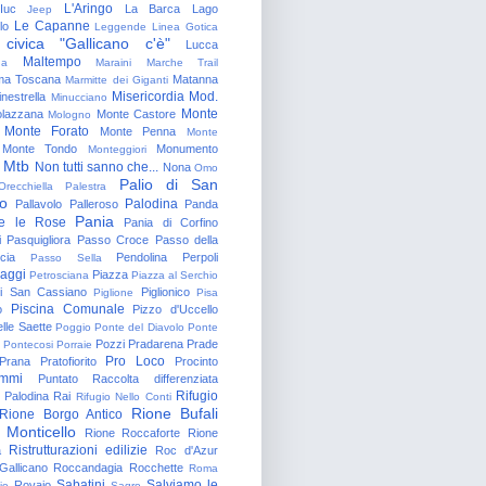
L'Aringo
Iuc
La Barca
Lago
Jeep
Le Capanne
lo
Leggende
Linea Gotica
 civica "Gallicano c'è"
Lucca
Maltempo
na
Maraini
Marche Trail
a Toscana
Matanna
Marmitte dei Giganti
Misericordia
Mod.
nestrella
Minucciano
Monte
lazzana
Monte Castore
Mologno
Monte Forato
Monte Penna
Monte
Monte Tondo
Monumento
Monteggiori
Mtb
Non tutti sanno che...
Nona
Omo
Palio di San
Orecchiella
Palestra
o
Palodina
Pallavolo
Palleroso
Panda
Pania
e le Rose
Pania di Corfino
i
Pasquigliora
Passo Croce
Passo della
cia
Pendolina
Perpoli
Passo Sella
aggi
Piazza
Petrosciana
Piazza al Serchio
di San Cassiano
Piglionico
Piglione
Pisa
Piscina Comunale
o
Pizzo d'Uccello
lle Saette
Poggio
Ponte del Diavolo
Ponte
Pozzi
Pradarena
Prade
Pontecosi
Porraie
Pro Loco
Prana
Pratofiorito
Procinto
ammi
Puntato
Raccolta differenziata
Rifugio
Palodina
Rai
Rifugio Nello Conti
Rione Bufali
Rione Borgo Antico
 Monticello
Rione Roccaforte
Rione
Ristrutturazioni edilizie
a
Roc d'Azur
allicano
Roccandagia
Rocchette
Roma
Sabatini
Salviamo le
Rovaio
io
Sagro