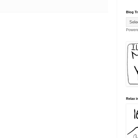
Blog Tr
Power
Relax i