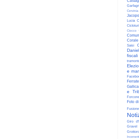
Casta
Garfag
Cervinia
Jacop
Lucia
C
Ciclotu
Ciocco
Comun
Corale
C
Saisi
Danie
fiscali
tramont
Elezio
e man
Facebo
Ferrate
Gallica
e Trib
Forcon
Foto di
Fusione
Noti
Giro d'I
Gravel
Grottor
Inceneri