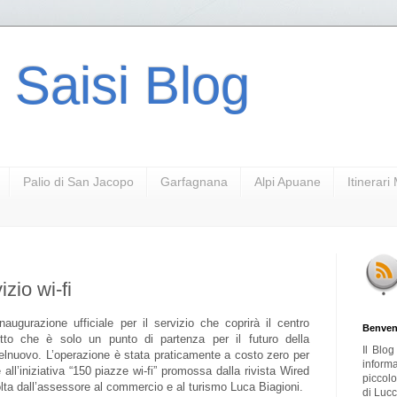
 Saisi Blog
Palio di San Jacopo
Garfagnana
Alpi Apuane
Itinerar
zio wi-fi
naugurazione ufficiale per il servizio che coprirà il centro
Benven
tto che è solo un punto di partenza per il futuro della
Il Blo
elnuovo. L’operazione è stata praticamente a costo zero per
inform
ll’iniziativa “150 piazze wi-fi” promossa dalla rivista Wired
piccol
olta dall’assessore al commercio e al turismo Luca Biagioni.
di Lucc