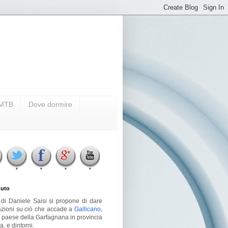
i MTB
Dove dormire
uto
g di Daniele Saisi si propone di dare
azioni su ciò che accade a
Gallicano
,
o paese della Garfagnana in provincia
a, e dintorni.