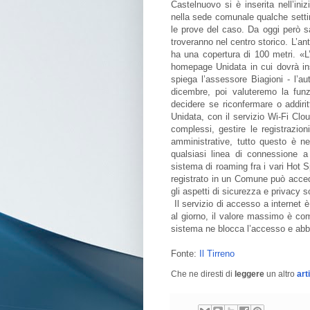
Castelnuovo si è inserita nell’ini
nella sede comunale qualche settim
le prove del caso. Da oggi però sar
troveranno nel centro storico. L’an
ha una copertura di 100 metri. «L
homepage Unidata in cui dovrà ins
spiega l’assessore Biagioni - l’aut
dicembre, poi valuteremo la funzi
decidere se riconfermare o addiritt
Unidata, con il servizio Wi-Fi Clo
complessi, gestire le registrazio
amministrative, tutto questo è n
qualsiasi linea di connessione a 
sistema di roaming fra i vari Hot Sp
registrato in un Comune può accede
gli aspetti di sicurezza e privacy 
Il servizio di accesso a internet 
al giorno, il valore massimo è co
sistema ne blocca l’accesso e abba
Fonte:
Il Tirreno
Che ne diresti di
leggere
un altro
art