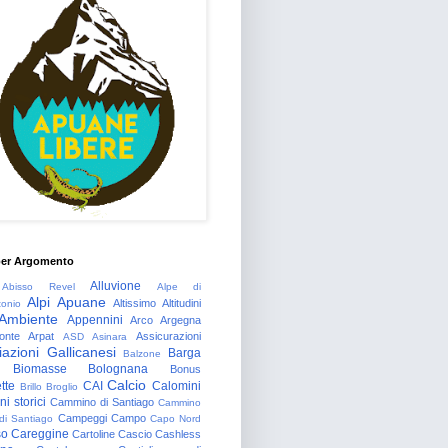
per Argomento
Alluvione
Abisso Revel
Alpe di
Alpi Apuane
Altissimo
Altitudini
tonio
Ambiente
Appennini
Arco
Argegna
onte
Arpat
Assicurazioni
ASD
Asinara
azioni Gallicanesi
Barga
Balzone
Biomasse
Bolognana
Bonus
Calcio
tte
CAI
Calomini
Brillo
Broglio
i storici
Cammino di Santiago
Cammino
Campeggi
Campo
 di Santiago
Capo Nord
so
Careggine
Cartoline
Cascio
Cashless