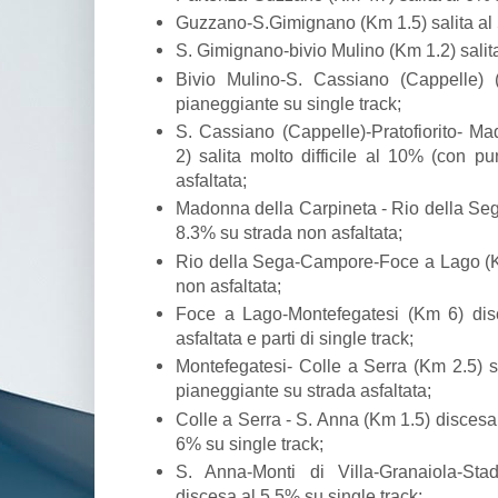
Guzzano-S.Gimignano (Km 1.5) salita al 
S. Gimignano-bivio Mulino (Km 1.2) salita
Bivio Mulino-S. Cassiano (Cappelle)
pianeggiante su single track;
S. Cassiano (Cappelle)-Pratofiorito- M
2) salita molto difficile al 10% (con 
asfaltata;
Madonna della Carpineta - Rio della Sega
8.3% su strada non asfaltata;
Rio della Sega-Campore-Foce a Lago (Km
non asfaltata;
Foce a Lago-Montefegatesi (Km 6) di
asfaltata e parti di single track;
Montefegatesi- Colle a Serra (Km 2.5) sal
pianeggiante su strada asfaltata;
Colle a Serra - S. Anna (Km 1.5) discesa
6% su single track;
S. Anna-Monti di Villa-Granaiola-St
discesa al 5.5% su single track;