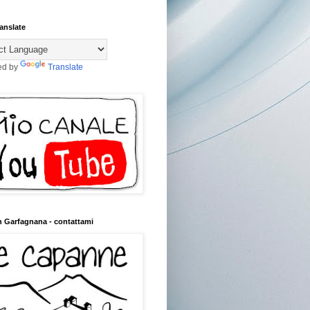
anslate
ed by
Translate
n Garfagnana - contattami