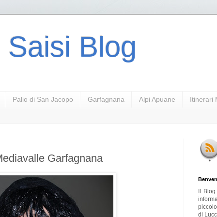
 Saisi Blog
Palio di San Jacopo
Garfagnana
Alpi Apuane
Itinerar
 Mediavalle Garfagnana
Benven
Il Blo
inform
piccol
di Lucc