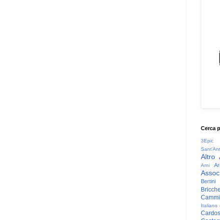
Cerca 
3Epic
Sant'An
Altro
Ar
Arni
Associ
Bertini
Bricche
Cammin
Italiano
Cardo