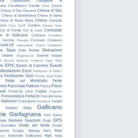
gna
Castelnuovo
Castiglione di
nana
Cavalbianco
Cavallo
Cencio
Cave
Chiesa di San
Chiesa di San Giovanni
o
Chiesa di Sant'Andrea
Chiesa di Santa
Chieva
hiesa di Santa Maria
Ciaspole
rismo
Cimitero
Cima Tauffi
Cinque Terre
Comodato
Col di Favilla
Col di Luco
e di Gallicano
Contrario
Contributi
Corchia
Coronato
Costanza
Coreglia
ovid-19
criptovalute
Cusna
Cutigliano
le Saisi
Detrazioni
Della Robbia
Dialetto
Dolomiti
Doppio
Doganaccia
o
Ducato Estense
e-fattura
Eglio
Elba
ni
EPIC
Eventi
Eremo di Calomini
ifestazioni
Excel
Fabbriche di Vallico
Ferdinando Saisi
ok
Ferrata degli Artisti
Festa sul Monticello
Feste
Fisco
nesi
Fiaccolata
Fiattone
Fiocca
uti
Focaccia Leva
Fogliaio
Folgorito
Fornovolasco
Fortezze
e
Foto del mese
 Gallicano
Francigena
Funghi
Freddone
Gallicano
Gaia
Gabberi
zie
Garfagnana
Geo
Giovo
GPS
Giuliano Guazzelli
talia
Gogli
Grotta del Vento
Grondilice
Grotte
Imu
otondo
Gruppo Valanga
Hero
Inps
Indovinelli Gallicanesi
Isola
tore