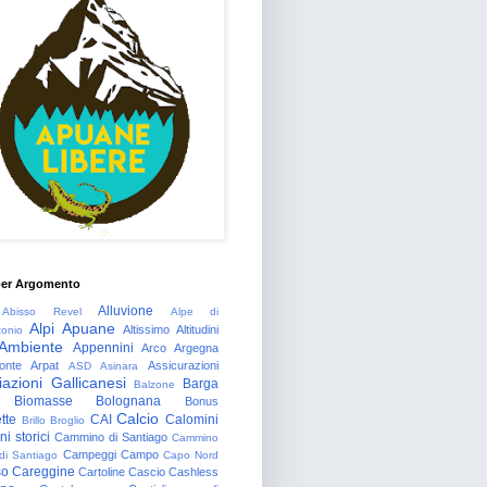
per Argomento
Alluvione
Abisso Revel
Alpe di
Alpi Apuane
Altissimo
Altitudini
tonio
Ambiente
Appennini
Arco
Argegna
onte
Arpat
Assicurazioni
ASD
Asinara
azioni Gallicanesi
Barga
Balzone
Biomasse
Bolognana
Bonus
Calcio
tte
CAI
Calomini
Brillo
Broglio
i storici
Cammino di Santiago
Cammino
Campeggi
Campo
 di Santiago
Capo Nord
so
Careggine
Cartoline
Cascio
Cashless