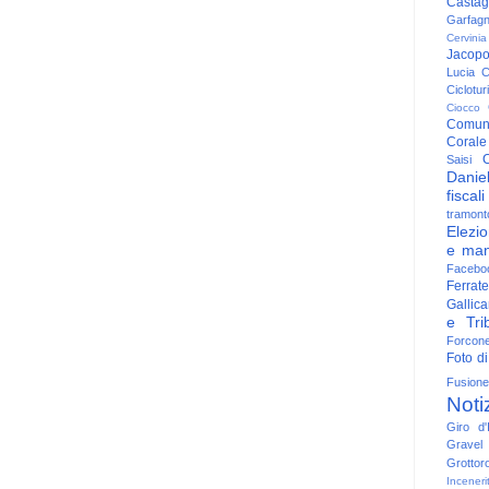
Casta
Garfag
Cervinia
Jacop
Lucia
C
Ciclotu
Ciocco
Comun
Corale
C
Saisi
Danie
fiscali
tramont
Elezio
e man
Facebo
Ferrate
Gallica
e Trib
Forcon
Foto di
Fusione
Noti
Giro d'I
Gravel
Grottor
Inceneri