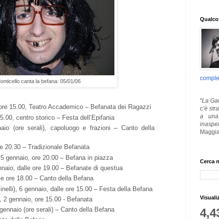
Qualcos
comple
Monticello canta la befana: 05/01/06
"
La Gar
 ore 15.00, Teatro Accademico – Befanata dei Ragazzi
c’è str
a una 
15.00, centro storico – Festa dell’Epifania
inaspe
io (ore serali), capoluogo e frazioni – Canto della
Maggia
e 20.30 – Tradizionale Befanata
5 gennaio, ore 20.00 – Befana in piazza
Cerca n
naio, dalle ore 19.00 – Befanate di questua
lle ore 18.00 – Canto della Befana
nelli), 6 gennaio, dalle ore 15.00 – Festa della Befana
Visuali
, 2 gennaio, ore 15.00 - Befanata
gennaio (ore serali) – Canto della Befana
4,4