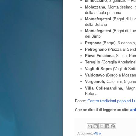
Minucciano
, 2 gennaio – Fe
Molazzana,
Montaltissimo, S
della scuola primaria
Montefegatesi
(Bagni di Luc
della Befana
Montefegatesi
(Bagni di Luc
dei Bimbi
Pegnana
(Barga), 6 gennaio,
Petrognano
(Piazza al Serch
Pieve Fosciana,
Sillico, Pon
Tereglio
(Coreglia Antelminel
Vagli di Sopra
(Vagli di Sott
Valdottavo
(Borgo a Mozzano)
Vergemoli,
Calomini, 5 genna
Villa Collemandina,
Magnan
Befana
Fonte:
Centro tradizioni popolari L
Che ne diresti di
leggere
un altro
art
Argomento
Altro