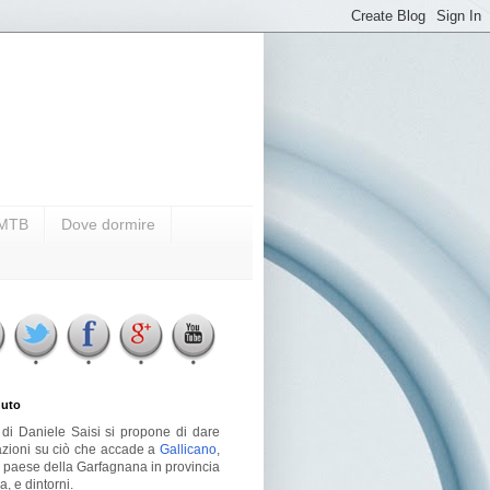
i MTB
Dove dormire
uto
g di Daniele Saisi si propone di dare
azioni su ciò che accade a
Gallicano
,
o paese della Garfagnana in provincia
a, e dintorni.