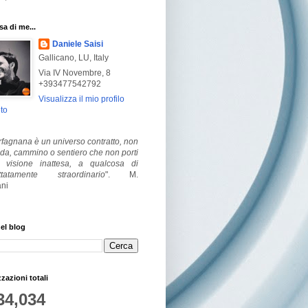
a di me...
Daniele Saisi
Gallicano, LU, Italy
Via IV Novembre, 8
+393477542792
Visualizza il mio profilo
to
fagnana è un universo contratto, non
ada, cammino o sentiero che non porti
visione inattesa, a qualcosa di
ttatamente straordinario
".
M.
ni
el blog
zzazioni totali
34,034