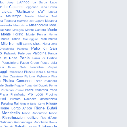
L'Aringo
Iuc
La Barca
Lago
Jeep
Le Capanne
lo
Leggende
Linea Gotica
 civica "Gallicano c'è"
Lucca
Maltempo
na
Maraini
Marche Trail
a Toscana
Matanna
Marmitte dei Giganti
Misericordia
Mod.
nestrella
Minucciano
Monte
lazzana
Monte Castore
Mologno
Monte Forato
Monte Penna
Monte
Monte Tondo
Monumento
Monteggiori
Mtb
Non tutti sanno che...
Nona
Omo
Palio di San
Orecchiella
Palestra
o
Palodina
Pallavolo
Palleroso
Panda
Pania
e le Rose
Pania di Corfino
i
Pasquigliora
Passo Croce
Passo della
cia
Pendolina
Perpoli
Passo Sella
aggi
Piazza
Petrosciana
Piazza al Serchio
di San Cassiano
Piglionico
Piglione
Pisa
Piscina Comunale
o
Pizzo d'Uccello
lle Saette
Poggio
Ponte del Diavolo
Ponte
Pozzi
Pradarena
Prade
Pontecosi
Porraie
Pro Loco
Prana
Pratofiorito
Procinto
ammi
Puntato
Raccolta differenziata
Rifugio
Palodina
Rai
Rifugio Nello Conti
Rione Bufali
Rione Borgo Antico
 Monticello
Rione Roccaforte
Rione
Ristrutturazioni edilizie
a
Roc d'Azur
allicano
Roccandagia
Rocchette
Roma
Sabatini
Salviamo le
Rovaio
io
Sagro