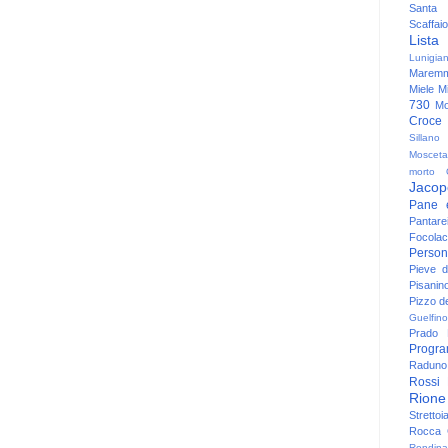
Santa
Scaffaio
Lista
Lunigia
Maremm
Miele
Mi
730
Mo
Croce
Sillano
Mosceta
morto
Jacop
Pane 
Pantare
Focolac
Person
Pieve 
Pisanin
Pizzo de
Guelfino
Prado
Progr
Raduno 
Rossi
Rione
Strettoi
Rocca G
Rondina