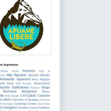
per Argomento
Alluvione
Abisso Revel
Alpe di
Alpi Apuane
Altissimo
Altitudini
tonio
Ambiente
Appennini
Arco
Argegna
onte
Arpat
Assicurazioni
ASD
Asinara
azioni Gallicanesi
Barga
Balzone
Biomasse
Bolognana
Bonus
Calcio
tte
CAI
Calomini
Brillo
Broglio
i storici
Cammino di Santiago
Cammino
Campeggi
Campo
 di Santiago
Capo Nord
so
Careggine
Cartoline
Cascio
Cashless