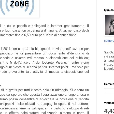
Qualcos
i in cui è possibile collegarsi a internet gratuitamente. Il
gare fuori casa non accenna a diminuire. Anzi, nel caso degli
 aumentate: fino a 6,50 euro per un'ora di connessione.
comple
el 2011 non ci sarà più bisogno di previa identificazione per
"
La Gar
pubblico né di presentare un documento d'identità o di
c’è str
accede a un'area wifi messa a disposizione del pubblico;
a una 
a 4 e 5 dell'articolo 7 del Decreto Pisanu, mentre viene
inaspe
go di richiesta di licenza per gli "internet point", ma solo per
Maggia
modo prevalente tale attività di messa a disposizione del
Cerca n
o
 fili e gratis per tutti è stato solo un miraggio. Si è fatto un
unque da sperare che questa liberalizzazione a lungo attesa e
nsumo possa consentire di sbloccare la posizione di rendita
Visuali
on prezzi molto elevati le compagnie operanti nel settore.
fica necessariamente wifi gratis ma certo lo sviluppo di reti
4,4
e un effetto calmieratore realizzando, almeno in parte, il