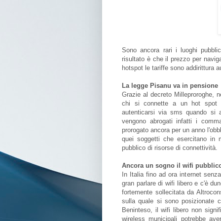
Sono ancora rari i luoghi pubblic
risultato è che il prezzo per navi
hotspot le tariffe sono addirittura
La legge Pisanu va in pensione
Grazie al decreto Milleproroghe, n
chi si connette a un hot spot 
autenticarsi via sms quando si 
vengono abrogati infatti i comm
prorogato ancora per un anno l'obbli
quei soggetti che esercitano in 
pubblico di risorse di connettività.
Ancora un sogno il wifi pubblic
In Italia fino ad ora internet senza
gran parlare di wifi libero e c'è d
fortemente sollecitata da Altroco
sulla quale si sono posizionate c
Beninteso, il wifi libero non signi
wireless municipali potrebbe aver