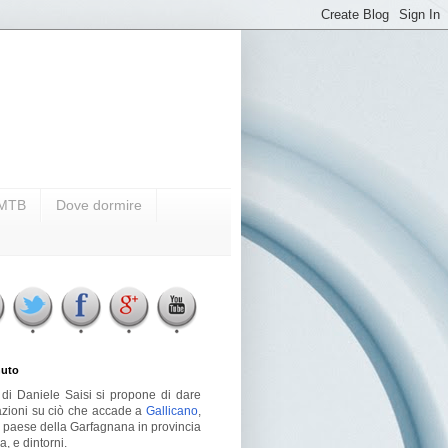
i MTB
Dove dormire
uto
g di Daniele Saisi si propone di dare
azioni su ciò che accade a
Gallicano
,
o paese della Garfagnana in provincia
a, e dintorni.