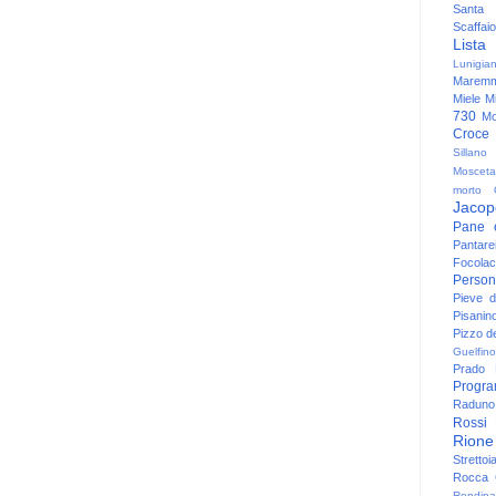
Santa
Scaffaio
Lista
Lunigia
Maremm
Miele
Mi
730
Mo
Croce
Sillano
Mosceta
morto
Jacop
Pane 
Pantare
Focolac
Person
Pieve 
Pisanin
Pizzo de
Guelfino
Prado
Progr
Raduno 
Rossi
Rione
Strettoi
Rocca G
Rondina