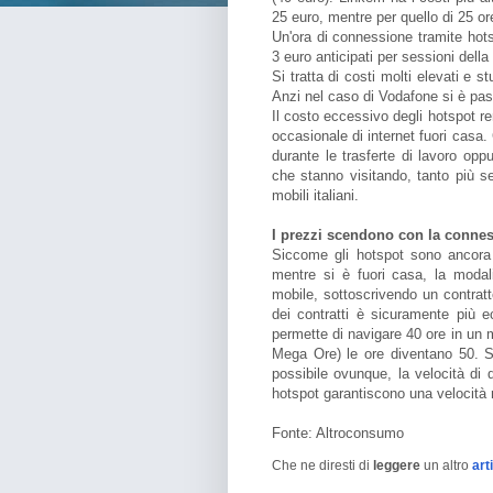
25 euro, mentre per quello di 25 o
Un'ora di connessione tramite hot
3 euro anticipati per sessioni della 
Si tratta di costi molti elevati e s
Anzi nel caso di Vodafone si è pass
Il costo eccessivo degli hotspot r
occasionale di internet fuori casa
durante le trasferte di lavoro opp
che stanno visitando, tanto più se
mobili italiani.
I prezzi scendono con la connes
Siccome gli hotspot sono ancora 
mentre si è fuori casa, la modal
mobile, sottoscrivendo un contrat
dei contratti è sicuramente più 
permette di navigare 40 ore in un 
Mega Ore) le ore diventano 50. S
possibile ovunque, la velocità di 
hotspot garantiscono una velocità 
Fonte: Altroconsumo
Che ne diresti di
leggere
un altro
art