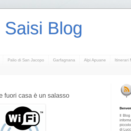
 Saisi Blog
Palio di San Jacopo
Garfagnana
Alpi Apuane
Itinerar
e fuori casa è un salasso
Benven
Il Blo
inform
piccol
di Lucc