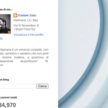
a di me...
Daniele Saisi
Gallicano, LU, Italy
Via IV Novembre, 8
+393477542792
Visualizza il mio profilo
to
fagnana è un universo contratto, non
ada, cammino o sentiero che non porti
visione inattesa, a qualcosa di
ttatamente straordinario
".
M.
ni
el blog
zzazioni totali
34,970