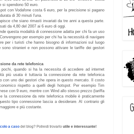
re si spendono 50 euro.
spot con Vodafone costa 6 euro, per la precisione si pagano
durata di 30 minuti l'una.
tupisce che siano rimasti invariati da tre anni a questa parte.
ati da 4,80 del 2007 ai 6 euro di oggi.
ende questa modalità di connessione adatta per chi fa un uso
. Convengono per esempio per chi ha la necessità di navigare
ure per i turisti che hanno bisogno di informazioni sul luogo
 sono stranieri e non possono attivare le tariffe dei gestori
sione da rete telefonica
pochi, quando si ha la necessita di accedere ad internet
ità più usata è tuttavia la connessione da rete telefonica
to con uno dei gestori che opera in questo mercato. Il costo
economico rispetto a quelli degli hotspot. Per esempio Tim
mese con 9 euro, mentre con Wind allo stesso prezzo (tariffa
e la connessione da rete telefonica mobile è praticamente
questo tipo connessione lascia a desiderare. Al contrario gli
maggiore e più costante.
icolo a caso
del blog? Potresti trovarlo
utile e interessante!