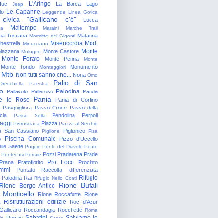
L'Aringo
Iuc
La Barca
Lago
Jeep
Le Capanne
lo
Leggende
Linea Gotica
 civica "Gallicano c'è"
Lucca
Maltempo
na
Maraini
Marche Trail
a Toscana
Matanna
Marmitte dei Giganti
Misericordia
Mod.
nestrella
Minucciano
Monte
lazzana
Monte Castore
Mologno
Monte Forato
Monte Penna
Monte
Monte Tondo
Monumento
Monteggiori
Mtb
Non tutti sanno che...
Nona
Omo
Palio di San
Orecchiella
Palestra
o
Palodina
Pallavolo
Palleroso
Panda
Pania
e le Rose
Pania di Corfino
i
Pasquigliora
Passo Croce
Passo della
cia
Pendolina
Perpoli
Passo Sella
aggi
Piazza
Petrosciana
Piazza al Serchio
di San Cassiano
Piglionico
Piglione
Pisa
Piscina Comunale
o
Pizzo d'Uccello
lle Saette
Poggio
Ponte del Diavolo
Ponte
Pozzi
Pradarena
Prade
Pontecosi
Porraie
Pro Loco
Prana
Pratofiorito
Procinto
ammi
Puntato
Raccolta differenziata
Rifugio
Palodina
Rai
Rifugio Nello Conti
Rione Bufali
Rione Borgo Antico
 Monticello
Rione Roccaforte
Rione
Ristrutturazioni edilizie
a
Roc d'Azur
allicano
Roccandagia
Rocchette
Roma
Sabatini
Salviamo le
Rovaio
io
Sagro