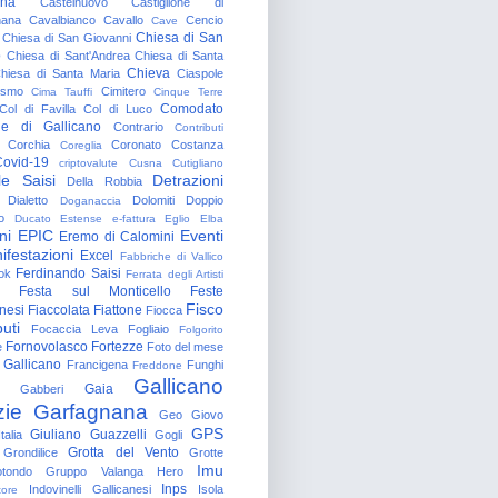
gna
Castelnuovo
Castiglione di
nana
Cavalbianco
Cavallo
Cencio
Cave
Chiesa di San
Chiesa di San Giovanni
o
Chiesa di Sant'Andrea
Chiesa di Santa
Chieva
hiesa di Santa Maria
Ciaspole
rismo
Cimitero
Cima Tauffi
Cinque Terre
Comodato
Col di Favilla
Col di Luco
e di Gallicano
Contrario
Contributi
Corchia
Coronato
Costanza
Coreglia
ovid-19
criptovalute
Cusna
Cutigliano
le Saisi
Detrazioni
Della Robbia
Dialetto
Dolomiti
Doppio
Doganaccia
o
Ducato Estense
e-fattura
Eglio
Elba
ni
EPIC
Eventi
Eremo di Calomini
ifestazioni
Excel
Fabbriche di Vallico
Ferdinando Saisi
ok
Ferrata degli Artisti
Festa sul Monticello
Feste
Fisco
nesi
Fiaccolata
Fiattone
Fiocca
uti
Focaccia Leva
Fogliaio
Folgorito
Fornovolasco
Fortezze
e
Foto del mese
 Gallicano
Francigena
Funghi
Freddone
Gallicano
Gaia
Gabberi
zie
Garfagnana
Geo
Giovo
GPS
Giuliano Guazzelli
talia
Gogli
Grotta del Vento
Grondilice
Grotte
Imu
otondo
Gruppo Valanga
Hero
Inps
Indovinelli Gallicanesi
Isola
tore