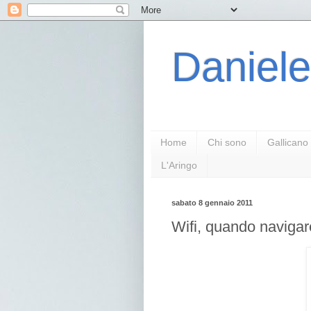
Daniele
Home
Chi sono
Gallicano
L'Aringo
sabato 8 gennaio 2011
Wifi, quando navigar