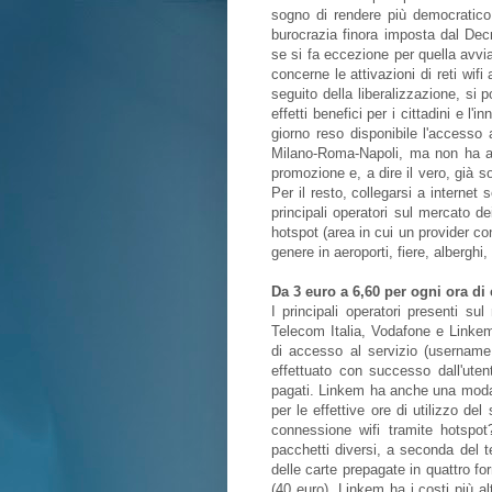
sogno di rendere più democratico 
burocrazia finora imposta dal Decr
se si fa eccezione per quella avvi
concerne le attivazioni di reti wifi 
seguito della liberalizzazione, si
effetti benefici per i cittadini e l
giorno reso disponibile l'accesso a
Milano-Roma-Napoli, ma non ha anc
promozione e, a dire il vero, già 
Per il resto, collegarsi a internet 
principali operatori sul mercato de
hotspot (area in cui un provider co
genere in aeroporti, fiere, alberghi, 
Da 3 euro a 6,60 per ogni ora di
I principali operatori presenti su
Telecom Italia, Vodafone e Linkem
di accesso al servizio (username
effettuato con successo dall'uten
pagati. Linkem ha anche una modal
per le effettive ore di utilizzo de
connessione wifi tramite hotspot
pacchetti diversi, a seconda del 
delle carte prepagate in quattro for
(40 euro). Linkem ha i costi più al