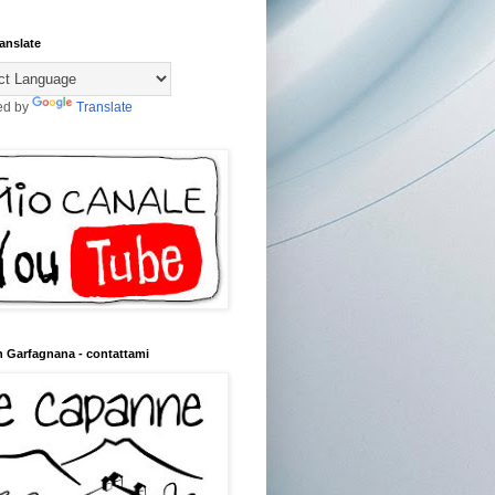
anslate
ed by
Translate
n Garfagnana - contattami