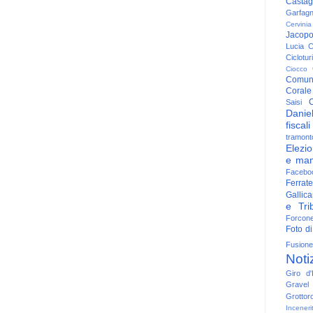
Casta
Garfag
Cervinia
Jacop
Lucia
C
Ciclotu
Ciocco
Comun
Corale
C
Saisi
Danie
fiscali
tramont
Elezio
e man
Facebo
Ferrate
Gallica
e Trib
Forcon
Foto di
Fusione
Noti
Giro d'I
Gravel
Grottor
Inceneri