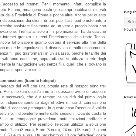
l'accesso ad internet. Per il momento, infatti, complice la
eto Pisanu, rimangono pochi gli esempi pubblici di reti wifi
Blog Tr
ata dalla Provinicia di Roma e poche altre. Anche per quanto
a disposizione dei clienti di bar, pub, fast food e ristoranti, a
 potrebbe assistere finalmente ad un vero e proprio boom con
Power
'innovazione. Trenitalia, solo a fini promozionali, ha da qualche
 internet gratuito sui treni Frecciarossa della tratta Torino-
ora fatto sapere quanto costerà il servizio alla fine della
sono molte le segnalazioni di disservizio e malfunzionamento.
senza fili può trasformarsi in un salasso, perché le tariffe dei
i wifi sono carissime, soprattutto se si utilizza la rete degli
nsente la navigazione web senza fili), quelli che si trovano in
impianti sportivi e simili.
 connessione (tramite hotspot)
l mercato del wifi con una propria rete di hotspot sono tre:
. Per utilizzare quest'ultimo è necessario avere un account
 e password), che è a tempo: ha validità dal primo log-in
Relax i
te, indipendentemente dagli effettivi minuti di connessione
ità di accesso prepagata: in questo caso l'account è valido
l servizio, indipendentemente dalle sessioni. Quanto costa la
? Le tre compagnie prevedono tante soluzioni tariffarie e
tempo di utilizzo. Per esempio Telecom utilizza la soluzione
mati: 1 ora (3 euro), 5 ore (5 euro), 24 ore (15 euro), 7 giorni
ti: 6,50 euro all'ora. Un pacchetto di 10 ore "effettive" costa